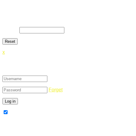
Lost Password
Lost your password? Please enter your email address. You will
E-Mail
*
x
Login
Forget
Remember Me
Register Now