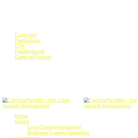
Register Now
Canyoupwn.me ~
Create an account
Cypm Uni
PwnlyDays
CTF
Hacktrickconf
Game of Pwners
Home
Series
Linux System Hardening
Windows System Hardening