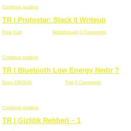
Continue reading
TR | Protostar: Stack 0 Writeup
Emir Kurt
Ocak 6 , 2019
Walkthrough
0 Comments
353 views
Stack0.c Amaç: “you have changed the ‘modified’ variable” satırı
...
Continue reading
TR | Bluetooth Low Energy Nedir ?
Enes ERGÜN
Eylül 13 , 2018
Tips
0 Comments
785 views
Öğrenilmesi Gereken Terimler GAP (Generic Access Protocol) GA
SIG tarafından geliştirimiltir. Bluetooth ile karşılaştırıldığınd
Continue reading
TR | Gizlilik Rehberi – 1