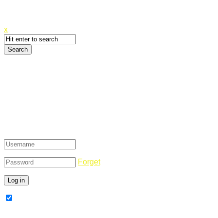
Canyoupwn.me ~
Create an account
x
Login
Forget
Remember Me