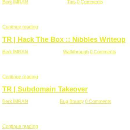
Berk İMRAN
Haziran 15 , 2018
Tips
0 Comments
644 views
Son zamanlarda kulağımıza çok gelir oldu bu kelime "gizlilik".
parolalarının açık şekilde iletildiğini duyurması, seçmen bilgile
Continue reading
TR | Hack The Box :: Nibbles Writeup
Berk İMRAN
Mayıs 28 , 2018
Walkthrough
0 Comments
178 v
Merhabalar, Hackthebox serimize Nibbles makinası ile başlıyo
sağladığımızda açıklama satırında /nibbleblog adresini görüyo
Continue reading
TR | Subdomain Takeover
Berk İMRAN
Mart 31 , 2018
Bug Bounty
0 Comments
824 vie
Herkese merhaba, Daha önce yazdığım subdomain takeover kon
çalışacağım. Subdomain Takeover Genellikle çok fazla subdom
Continue reading