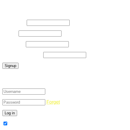
Register Now
Username
*
E-Mail
*
Password
*
Confirm Password
*
Login
Forget
Remember Me