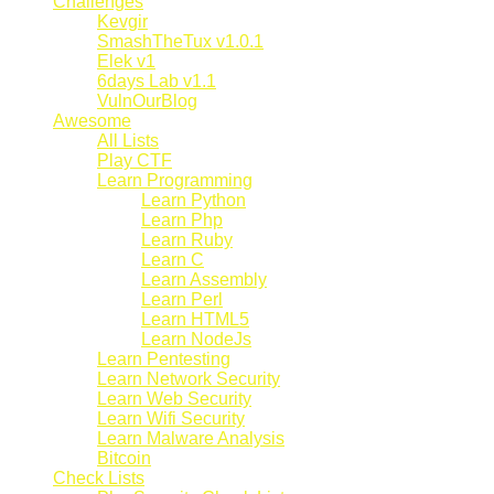
Challenges
Kevgir
SmashTheTux v1.0.1
Elek v1
6days Lab v1.1
VulnOurBlog
Awesome
All Lists
Play CTF
Learn Programming
Learn Python
Learn Php
Learn Ruby
Learn C
Learn Assembly
Learn Perl
Learn HTML5
Learn NodeJs
Learn Pentesting
Learn Network Security
Learn Web Security
Learn Wifi Security
Learn Malware Analysis
Bitcoin
Check Lists