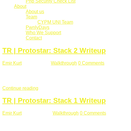
Php Security Check List
About
About us
Team
CYPM UNI Team
PwnlyDays
Who We Support
Contact
TR | Protostar: Stack 2 Writeup
Emir Kurt
Mart 6 , 2019
Walkthrough
0 Comments
529 views
Stack2.c Amaç: "you have correctly got the variable to the right
char **argv) { volatile int modified; char buffer[64]; char *varia
Continue reading
TR | Protostar: Stack 1 Writeup
Emir Kurt
Ocak 9 , 2019
Walkthrough
0 Comments
292 views
Stack1.c Amaç: "you have correctly got the variable to the right
char **argv) { volatile int modified; char buffer[64]; if(argc == 1) {