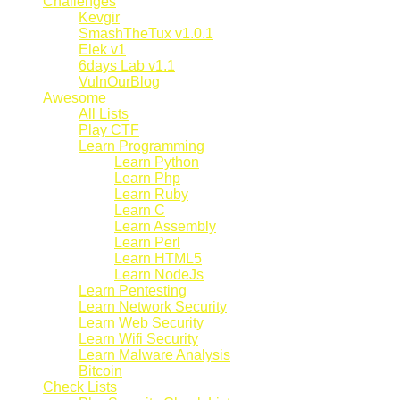
Challenges
Kevgir
SmashTheTux v1.0.1
Elek v1
6days Lab v1.1
VulnOurBlog
Awesome
All Lists
Play CTF
Learn Programming
Learn Python
Learn Php
Learn Ruby
Learn C
Learn Assembly
Learn Perl
Learn HTML5
Learn NodeJs
Learn Pentesting
Learn Network Security
Learn Web Security
Learn Wifi Security
Learn Malware Analysis
Bitcoin
Check Lists