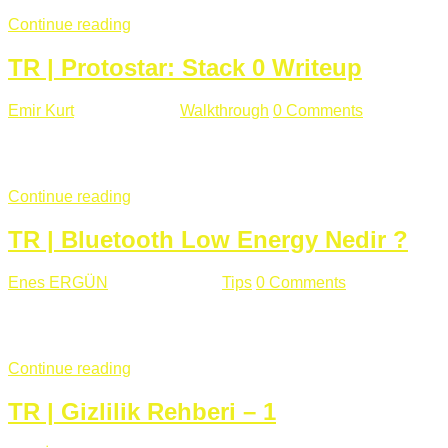
Continue reading
TR | Protostar: Stack 0 Writeup
Emir Kurt
Ocak 6 , 2019
Walkthrough
0 Comments
353 views
Stack0.c Amaç: “you have changed the ‘modified’ variable” satırı
...
Continue reading
TR | Bluetooth Low Energy Nedir ?
Enes ERGÜN
Eylül 13 , 2018
Tips
0 Comments
785 views
Öğrenilmesi Gereken Terimler GAP (Generic Access Protocol) GA
SIG tarafından geliştirimiltir. Bluetooth ile karşılaştırıldığınd
Continue reading
TR | Gizlilik Rehberi – 1