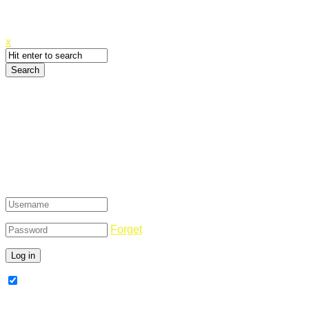
Canyoupwn.me ~
Create an account
x
Login
Forget
Remember Me