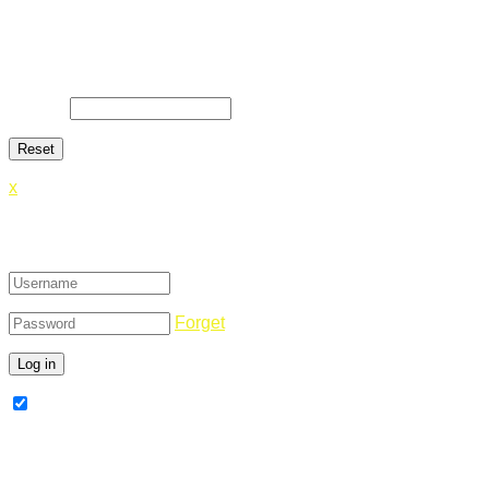
Lost Password
Lost your password? Please enter your email address. You will
E-Mail
*
x
Login
Forget
Remember Me
Register Now