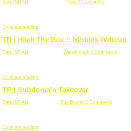
Berk İMRAN
Haziran 15 , 2018
Tips
0 Comments
644 views
Son zamanlarda kulağımıza çok gelir oldu bu kelime "gizlilik".
parolalarının açık şekilde iletildiğini duyurması, seçmen bilgile
Continue reading
TR | Hack The Box :: Nibbles Writeup
Berk İMRAN
Mayıs 28 , 2018
Walkthrough
0 Comments
178 v
Merhabalar, Hackthebox serimize Nibbles makinası ile başlıyo
sağladığımızda açıklama satırında /nibbleblog adresini görüyo
Continue reading
TR | Subdomain Takeover
Berk İMRAN
Mart 31 , 2018
Bug Bounty
0 Comments
824 vie
Herkese merhaba, Daha önce yazdığım subdomain takeover kon
çalışacağım. Subdomain Takeover Genellikle çok fazla subdom
Continue reading