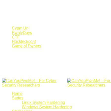
Register Now
Canyoupwn.me ~
Create an account
Cypm Uni
PwnlyDays
CTF
Hacktrickconf
Game of Pwners
Home
Series
Linux System Hardening
Windows System Hardening