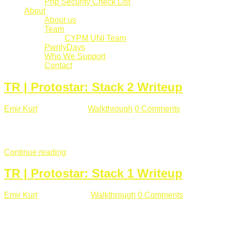
Php Security Check List
About
About us
Team
CYPM UNI Team
PwnlyDays
Who We Support
Contact
TR | Protostar: Stack 2 Writeup
Emir Kurt
Mart 6 , 2019
Walkthrough
0 Comments
529 views
Stack2.c Amaç: "you have correctly got the variable to the right
char **argv) { volatile int modified; char buffer[64]; char *varia
Continue reading
TR | Protostar: Stack 1 Writeup
Emir Kurt
Ocak 9 , 2019
Walkthrough
0 Comments
292 views
Stack1.c Amaç: "you have correctly got the variable to the right
char **argv) { volatile int modified; char buffer[64]; if(argc == 1) {