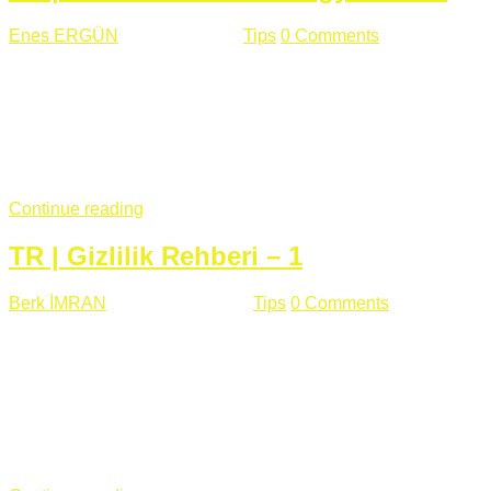
Enes ERGÜN
Eylül 13 , 2018
Tips
0 Comments
785 views
Öğrenilmesi Gereken Terimler GAP (Generic Access
Protocol) GATT (Generic Attribute Profile) UUID (Universally
Unique Identifier) (128 Bit Özel Tanımlayıcı) Giriş BLE
protocolü Bluetooth SIG tarafından geliştirimiltir. Bluetooth ile
karşılaştırıldığında(Bluetooh Classic)'e göre BLE daha az
güç ...
Continue reading
TR | Gizlilik Rehberi – 1
Berk İMRAN
Haziran 15 , 2018
Tips
0 Comments
644 views
Son zamanlarda kulağımıza çok gelir oldu bu kelime
"gizlilik". Facebook'un Cambridge Analytica vakası, Twitter'ın
iç ağdaki log sistemindenden kaynaklanan bir açıklıktan
dolayı kullanıcı parolalarının açık şekilde iletildiğini
duyurması, seçmen bilgilerinin yayılması, sürecini yakınen
takip ettiğimiz, gizliliğimizi ve özgürlüğümüzü kısıtlayan VPN,
...