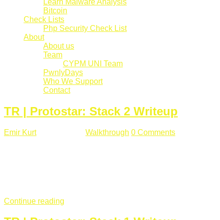
Learn Malware Analysis
Bitcoin
Check Lists
Php Security Check List
About
About us
Team
CYPM UNI Team
PwnlyDays
Who We Support
Contact
TR | Protostar: Stack 2 Writeup
Emir Kurt
Mart 6 , 2019
Walkthrough
0 Comments
529 views
Stack2.c Amaç: "you have correctly got the variable to the
right value" satırını yazdırmak. #include <stdlib.h> #include
<unistd.h> #include <stdio.h> #include <string.h> int main(int
argc, char **argv) { volatile int modified; char buffer[64]; char
*variable; variable = getenv("GREENIE"); if(variable ...
Continue reading