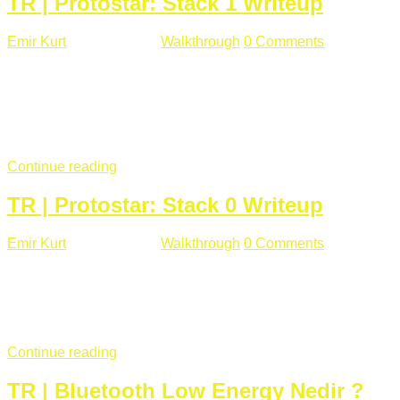
TR | Protostar: Stack 1 Writeup
Emir Kurt
Ocak 9 , 2019
Walkthrough
0 Comments
292 views
Stack1.c Amaç: "you have correctly got the variable to the
right value" satırını yazdırmak. #include <stdlib.h> #include
<unistd.h> #include <stdio.h> #include <string.h> int main(int
argc, char **argv) { volatile int modified; char buffer[64];
if(argc == 1) { ...
Continue reading
TR | Protostar: Stack 0 Writeup
Emir Kurt
Ocak 6 , 2019
Walkthrough
0 Comments
353 views
Stack0.c Amaç: “you have changed the ‘modified’ variable”
satırını yazdırmak. #include <stdlib.h> #include <unistd.h>
#include <stdio.h> int main(int argc, char **argv) { volatile int
modified; ...
Continue reading
TR | Bluetooth Low Energy Nedir ?