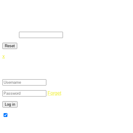
Lost Password
Lost your password? Please enter your email address. You
will receive a link and will create a new password via email.
E-Mail
*
x
Login
Forget
Remember Me
Register Now