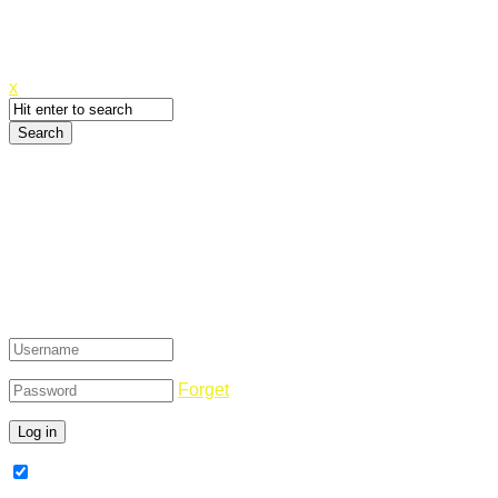
Canyoupwn.me ~
Create an account
x
Login
Forget
Remember Me