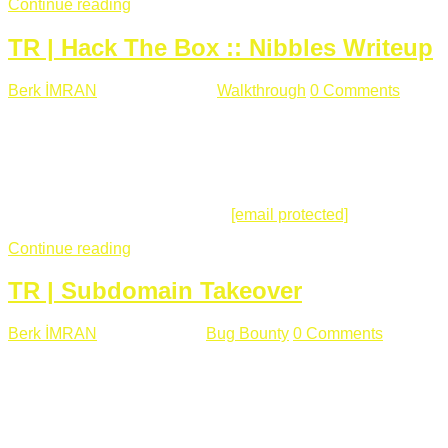
Continue reading
TR | Hack The Box :: Nibbles Writeup
Berk İMRAN
Mayıs 28 , 2018
Walkthrough
0 Comments
178
views
Merhabalar, Hackthebox serimize Nibbles makinası ile
başlıyoruz. Makinanın seviyesine ben de "Easy" diyorum.
Gelelim çözüme... Makinamızda 80 ve 22 portları açık. 80
portundan erişim sağladığımızda açıklama satırında
/nibbleblog adresini görüyoruz.
[email protected]
:~# curl ...
Continue reading
TR | Subdomain Takeover
Berk İMRAN
Mart 31 , 2018
Bug Bounty
0 Comments
824
views
Herkese merhaba, Daha önce yazdığım subdomain takeover
konusu gerek İngilizce gerekse karmaşık olmasından dolayı
çok anlaşılamamıştı. Bugün Türkçe ve detaylı olarak
anlatmaya çalışacağım. Subdomain Takeover Genellikle çok