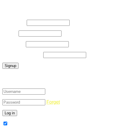
Register Now
Username
*
E-Mail
*
Password
*
Confirm Password
*
Login
Forget
Remember Me