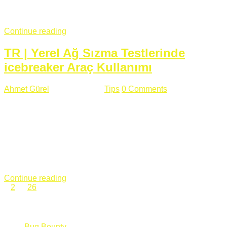
fazla subdomainin olduğu büyük sitelerde denk geldiğim
subdomain takeover, Amazon S3, Github, Google gibi ...
Continue reading
TR | Yerel Ağ Sızma Testlerinde
icebreaker Araç Kullanımı
Ahmet Gürel
Mart 28 , 2018
Tips
0 Comments
561 views
icebreaker Aracı Nedir? icebreaker
aracı https://github.com/DanMcInerney/icebreaker adresinden
ulaşabileceğiniz açık kaynak kodlu bir sızma testi aracıdır.
Yerel ağda bulunduğunuz fakat Active Directory dışında
olduğunuz zamanlar size düz metin kimlik bilgilerini iletmek
için Active Directory’ye karşı ağ saldırılarını otomatik hale
getirir. Yerel ağ testlerinde ...
Continue reading
1
2
…
26
Categories
Bug Bounty