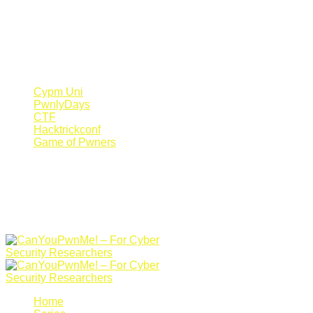
Register Now
Canyoupwn.me ~
Create an account
Cypm Uni
PwnlyDays
CTF
Hacktrickconf
Game of Pwners
Home