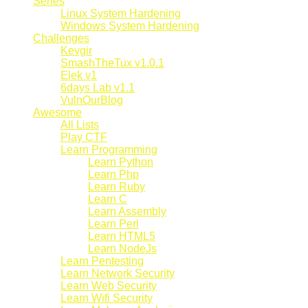
Series
Linux System Hardening
Windows System Hardening
Challenges
Kevgir
SmashTheTux v1.0.1
Elek v1
6days Lab v1.1
VulnOurBlog
Awesome
All Lists
Play CTF
Learn Programming
Learn Python
Learn Php
Learn Ruby
Learn C
Learn Assembly
Learn Perl
Learn HTML5
Learn NodeJs
Learn Pentesting
Learn Network Security
Learn Web Security
Learn Wifi Security