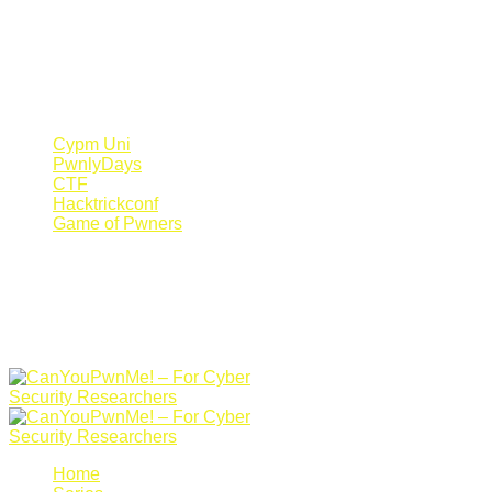
Register Now
Canyoupwn.me ~
Create an account
Cypm Uni
PwnlyDays
CTF
Hacktrickconf
Game of Pwners
Home