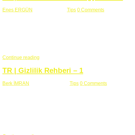
Enes ERGÜN
Eylül 13 , 2018
Tips
0 Comments
785 views
Öğrenilmesi Gereken Terimler GAP (Generic Access
Protocol) GATT (Generic Attribute Profile) UUID (Universally
Unique Identifier) (128 Bit Özel Tanımlayıcı) Giriş BLE
protocolü Bluetooth SIG tarafından geliştirimiltir. Bluetooth ile
karşılaştırıldığında(Bluetooh Classic)'e göre BLE daha az
güç ...
Continue reading
TR | Gizlilik Rehberi – 1
Berk İMRAN
Haziran 15 , 2018
Tips
0 Comments
644 views
Son zamanlarda kulağımıza çok gelir oldu bu kelime
"gizlilik". Facebook'un Cambridge Analytica vakası, Twitter'ın
iç ağdaki log sistemindenden kaynaklanan bir açıklıktan
dolayı kullanıcı parolalarının açık şekilde iletildiğini
duyurması, seçmen bilgilerinin yayılması, sürecini yakınen
takip ettiğimiz, gizliliğimizi ve özgürlüğümüzü kısıtlayan VPN,
...