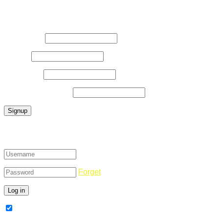
Register Now
Username
*
E-Mail
*
Password
*
Confirm Password
*
Login
Forget
Remember Me