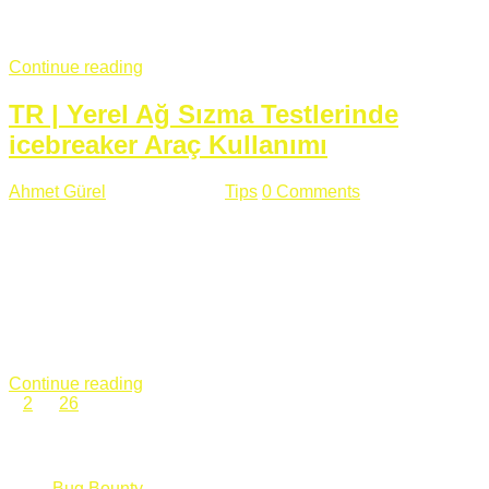
fazla subdomainin olduğu büyük sitelerde denk geldiğim
subdomain takeover, Amazon S3, Github, Google gibi ...
Continue reading
TR | Yerel Ağ Sızma Testlerinde
icebreaker Araç Kullanımı
Ahmet Gürel
Mart 28 , 2018
Tips
0 Comments
561 views
icebreaker Aracı Nedir? icebreaker
aracı https://github.com/DanMcInerney/icebreaker adresinden
ulaşabileceğiniz açık kaynak kodlu bir sızma testi aracıdır.
Yerel ağda bulunduğunuz fakat Active Directory dışında
olduğunuz zamanlar size düz metin kimlik bilgilerini iletmek
için Active Directory’ye karşı ağ saldırılarını otomatik hale
getirir. Yerel ağ testlerinde ...
Continue reading
1
2
…
26
Categories
Bug Bounty