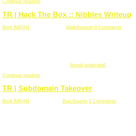
Continue reading
TR | Hack The Box :: Nibbles Writeup
Berk İMRAN
Mayıs 28 , 2018
Walkthrough
0 Comments
178
views
Merhabalar, Hackthebox serimize Nibbles makinası ile
başlıyoruz. Makinanın seviyesine ben de "Easy" diyorum.
Gelelim çözüme... Makinamızda 80 ve 22 portları açık. 80
portundan erişim sağladığımızda açıklama satırında
/nibbleblog adresini görüyoruz.
[email protected]
:~# curl ...
Continue reading
TR | Subdomain Takeover
Berk İMRAN
Mart 31 , 2018
Bug Bounty
0 Comments
824
views
Herkese merhaba, Daha önce yazdığım subdomain takeover
konusu gerek İngilizce gerekse karmaşık olmasından dolayı
çok anlaşılamamıştı. Bugün Türkçe ve detaylı olarak
anlatmaya çalışacağım. Subdomain Takeover Genellikle çok