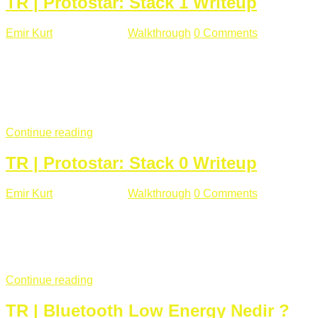
TR | Protostar: Stack 1 Writeup
Emir Kurt
Ocak 9 , 2019
Walkthrough
0 Comments
292 views
Stack1.c Amaç: "you have correctly got the variable to the
right value" satırını yazdırmak. #include <stdlib.h> #include
<unistd.h> #include <stdio.h> #include <string.h> int main(int
argc, char **argv) { volatile int modified; char buffer[64];
if(argc == 1) { ...
Continue reading
TR | Protostar: Stack 0 Writeup
Emir Kurt
Ocak 6 , 2019
Walkthrough
0 Comments
353 views
Stack0.c Amaç: “you have changed the ‘modified’ variable”
satırını yazdırmak. #include <stdlib.h> #include <unistd.h>
#include <stdio.h> int main(int argc, char **argv) { volatile int
modified; ...
Continue reading
TR | Bluetooth Low Energy Nedir ?