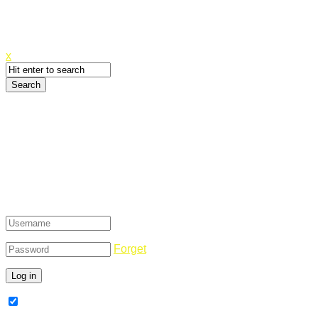
Canyoupwn.me ~
Create an account
x
Login
Forget
Remember Me