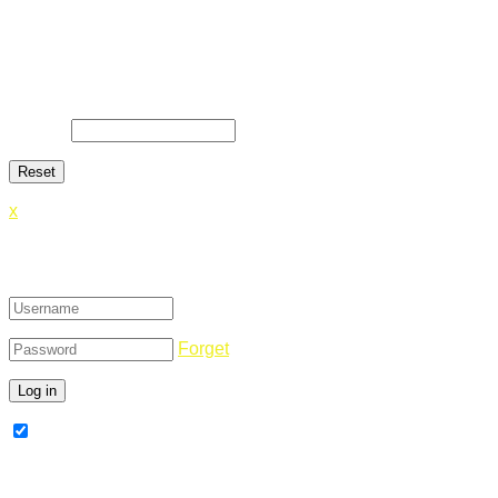
Lost Password
Lost your password? Please enter your email address. You
will receive a link and will create a new password via email.
E-Mail
*
x
Login
Forget
Remember Me
Register Now