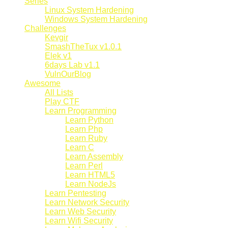
Series
Linux System Hardening
Windows System Hardening
Challenges
Kevgir
SmashTheTux v1.0.1
Elek v1
6days Lab v1.1
VulnOurBlog
Awesome
All Lists
Play CTF
Learn Programming
Learn Python
Learn Php
Learn Ruby
Learn C
Learn Assembly
Learn Perl
Learn HTML5
Learn NodeJs
Learn Pentesting
Learn Network Security
Learn Web Security
Learn Wifi Security