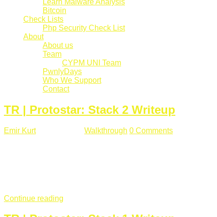
Learn Malware Analysis
Bitcoin
Check Lists
Php Security Check List
About
About us
Team
CYPM UNI Team
PwnlyDays
Who We Support
Contact
TR | Protostar: Stack 2 Writeup
Emir Kurt
Mart 6 , 2019
Walkthrough
0 Comments
529 views
Stack2.c Amaç: "you have correctly got the variable to the
right value" satırını yazdırmak. #include <stdlib.h> #include
<unistd.h> #include <stdio.h> #include <string.h> int main(int
argc, char **argv) { volatile int modified; char buffer[64]; char
*variable; variable = getenv("GREENIE"); if(variable ...
Continue reading