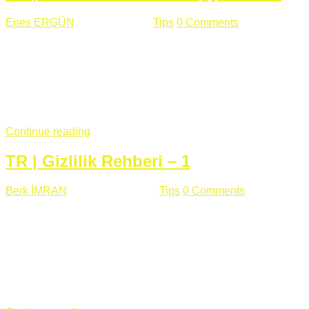
Enes ERGÜN
Eylül 13 , 2018
Tips
0 Comments
785 views
Öğrenilmesi Gereken Terimler GAP (Generic Access
Protocol) GATT (Generic Attribute Profile) UUID (Universally
Unique Identifier) (128 Bit Özel Tanımlayıcı) Giriş BLE
protocolü Bluetooth SIG tarafından geliştirimiltir. Bluetooth ile
karşılaştırıldığında(Bluetooh Classic)'e göre BLE daha az
güç ...
Continue reading
TR | Gizlilik Rehberi – 1
Berk İMRAN
Haziran 15 , 2018
Tips
0 Comments
644 views
Son zamanlarda kulağımıza çok gelir oldu bu kelime
"gizlilik". Facebook'un Cambridge Analytica vakası, Twitter'ın
iç ağdaki log sistemindenden kaynaklanan bir açıklıktan
dolayı kullanıcı parolalarının açık şekilde iletildiğini
duyurması, seçmen bilgilerinin yayılması, sürecini yakınen
takip ettiğimiz, gizliliğimizi ve özgürlüğümüzü kısıtlayan VPN,
...