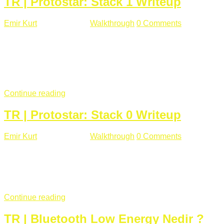
TR | Protostar: Stack 1 Writeup
Emir Kurt
Ocak 9 , 2019
Walkthrough
0 Comments
292 views
Stack1.c Amaç: "you have correctly got the variable to the
right value" satırını yazdırmak. #include <stdlib.h> #include
<unistd.h> #include <stdio.h> #include <string.h> int main(int
argc, char **argv) { volatile int modified; char buffer[64];
if(argc == 1) { ...
Continue reading
TR | Protostar: Stack 0 Writeup
Emir Kurt
Ocak 6 , 2019
Walkthrough
0 Comments
353 views
Stack0.c Amaç: “you have changed the ‘modified’ variable”
satırını yazdırmak. #include <stdlib.h> #include <unistd.h>
#include <stdio.h> int main(int argc, char **argv) { volatile int
modified; ...
Continue reading
TR | Bluetooth Low Energy Nedir ?