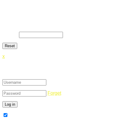
Lost Password
Lost your password? Please enter your email address. You
will receive a link and will create a new password via email.
E-Mail
*
x
Login
Forget
Remember Me
Register Now