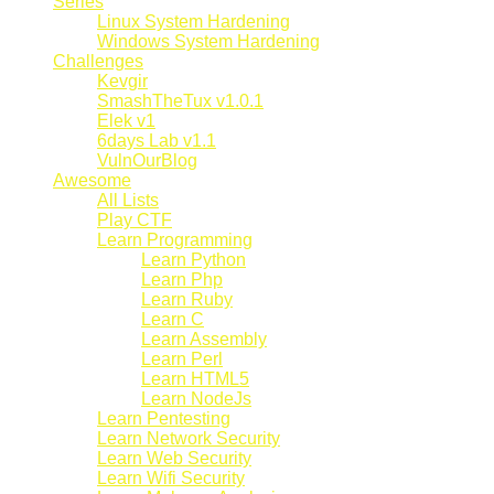
Series
Linux System Hardening
Windows System Hardening
Challenges
Kevgir
SmashTheTux v1.0.1
Elek v1
6days Lab v1.1
VulnOurBlog
Awesome
All Lists
Play CTF
Learn Programming
Learn Python
Learn Php
Learn Ruby
Learn C
Learn Assembly
Learn Perl
Learn HTML5
Learn NodeJs
Learn Pentesting
Learn Network Security
Learn Web Security
Learn Wifi Security