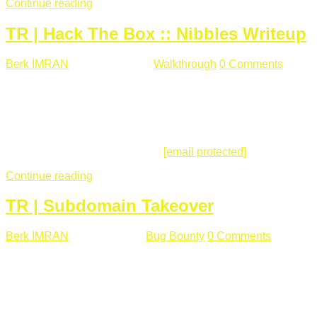
Continue reading
TR | Hack The Box :: Nibbles Writeup
Berk İMRAN
Mayıs 28 , 2018
Walkthrough
0 Comments
178
views
Merhabalar, Hackthebox serimize Nibbles makinası ile
başlıyoruz. Makinanın seviyesine ben de "Easy" diyorum.
Gelelim çözüme... Makinamızda 80 ve 22 portları açık. 80
portundan erişim sağladığımızda açıklama satırında
/nibbleblog adresini görüyoruz.
[email protected]
:~# curl ...
Continue reading
TR | Subdomain Takeover
Berk İMRAN
Mart 31 , 2018
Bug Bounty
0 Comments
824
views
Herkese merhaba, Daha önce yazdığım subdomain takeover
konusu gerek İngilizce gerekse karmaşık olmasından dolayı
çok anlaşılamamıştı. Bugün Türkçe ve detaylı olarak
anlatmaya çalışacağım. Subdomain Takeover Genellikle çok