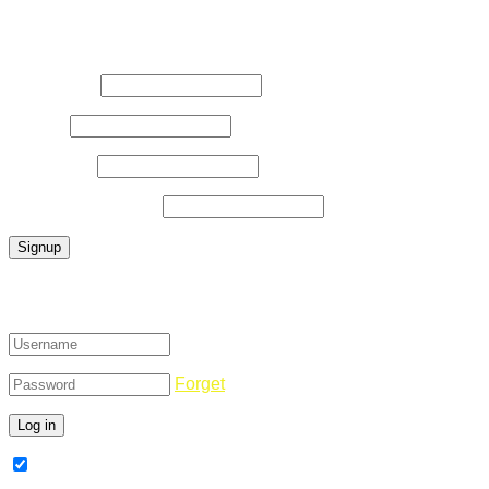
Register Now
Username
*
E-Mail
*
Password
*
Confirm Password
*
Login
Forget
Remember Me