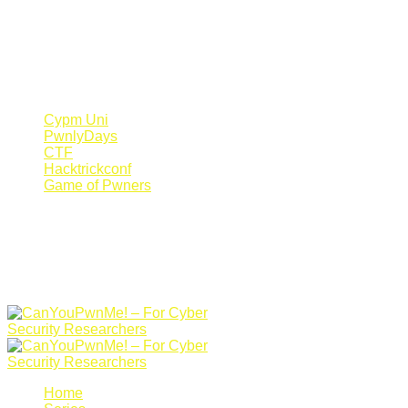
Register Now
Canyoupwn.me ~
Create an account
Cypm Uni
PwnlyDays
CTF
Hacktrickconf
Game of Pwners
Home