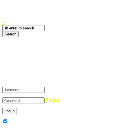
Canyoupwn.me ~
Create an account
x
Login
Forget
Remember Me