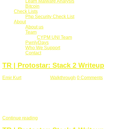
Learn Malware Analysis
Bitcoin
Check Lists
Php Security Check List
About
About us
Team
CYPM UNI Team
PwnlyDays
Who We Support
Contact
TR | Protostar: Stack 2 Writeup
Emir Kurt
Mart 6 , 2019
Walkthrough
0 Comments
529 views
Stack2.c Amaç: "you have correctly got the variable to the
right value" satırını yazdırmak. #include <stdlib.h> #include
<unistd.h> #include <stdio.h> #include <string.h> int main(int
argc, char **argv) { volatile int modified; char buffer[64]; char
*variable; variable = getenv("GREENIE"); if(variable ...
Continue reading