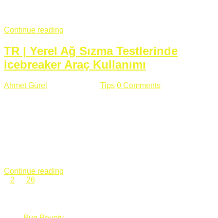
fazla subdomainin olduğu büyük sitelerde denk geldiğim
subdomain takeover, Amazon S3, Github, Google gibi ...
Continue reading
TR | Yerel Ağ Sızma Testlerinde
icebreaker Araç Kullanımı
Ahmet Gürel
Mart 28 , 2018
Tips
0 Comments
561 views
icebreaker Aracı Nedir? icebreaker
aracı https://github.com/DanMcInerney/icebreaker adresinden
ulaşabileceğiniz açık kaynak kodlu bir sızma testi aracıdır.
Yerel ağda bulunduğunuz fakat Active Directory dışında
olduğunuz zamanlar size düz metin kimlik bilgilerini iletmek
için Active Directory’ye karşı ağ saldırılarını otomatik hale
getirir. Yerel ağ testlerinde ...
Continue reading
1
2
…
26
Categories
Bug Bounty