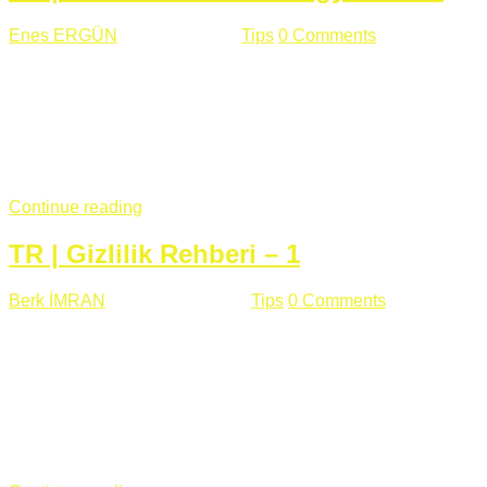
Enes ERGÜN
Eylül 13 , 2018
Tips
0 Comments
785 views
Öğrenilmesi Gereken Terimler GAP (Generic Access
Protocol) GATT (Generic Attribute Profile) UUID (Universally
Unique Identifier) (128 Bit Özel Tanımlayıcı) Giriş BLE
protocolü Bluetooth SIG tarafından geliştirimiltir. Bluetooth ile
karşılaştırıldığında(Bluetooh Classic)'e göre BLE daha az
güç ...
Continue reading
TR | Gizlilik Rehberi – 1
Berk İMRAN
Haziran 15 , 2018
Tips
0 Comments
644 views
Son zamanlarda kulağımıza çok gelir oldu bu kelime
"gizlilik". Facebook'un Cambridge Analytica vakası, Twitter'ın
iç ağdaki log sistemindenden kaynaklanan bir açıklıktan
dolayı kullanıcı parolalarının açık şekilde iletildiğini
duyurması, seçmen bilgilerinin yayılması, sürecini yakınen
takip ettiğimiz, gizliliğimizi ve özgürlüğümüzü kısıtlayan VPN,
...