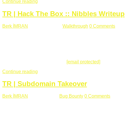
Continue reading
TR | Hack The Box :: Nibbles Writeup
Berk İMRAN
Mayıs 28 , 2018
Walkthrough
0 Comments
178
views
Merhabalar, Hackthebox serimize Nibbles makinası ile
başlıyoruz. Makinanın seviyesine ben de "Easy" diyorum.
Gelelim çözüme... Makinamızda 80 ve 22 portları açık. 80
portundan erişim sağladığımızda açıklama satırında
/nibbleblog adresini görüyoruz.
[email protected]
:~# curl ...
Continue reading
TR | Subdomain Takeover
Berk İMRAN
Mart 31 , 2018
Bug Bounty
0 Comments
824
views
Herkese merhaba, Daha önce yazdığım subdomain takeover
konusu gerek İngilizce gerekse karmaşık olmasından dolayı
çok anlaşılamamıştı. Bugün Türkçe ve detaylı olarak
anlatmaya çalışacağım. Subdomain Takeover Genellikle çok