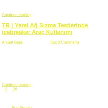
fazla subdomainin olduğu büyük sitelerde denk geldiğim
subdomain takeover, Amazon S3, Github, Google gibi ...
Continue reading
TR | Yerel Ağ Sızma Testlerinde
icebreaker Araç Kullanımı
Ahmet Gürel
Mart 28 , 2018
Tips
0 Comments
561 views
icebreaker Aracı Nedir? icebreaker
aracı https://github.com/DanMcInerney/icebreaker adresinden
ulaşabileceğiniz açık kaynak kodlu bir sızma testi aracıdır.
Yerel ağda bulunduğunuz fakat Active Directory dışında
olduğunuz zamanlar size düz metin kimlik bilgilerini iletmek
için Active Directory’ye karşı ağ saldırılarını otomatik hale
getirir. Yerel ağ testlerinde ...
Continue reading
1
2
…
26
Categories
Bug Bounty