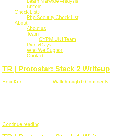
Learn Malware Analysis
Bitcoin
Check Lists
Php Security Check List
About
About us
Team
CYPM UNI Team
PwnlyDays
Who We Support
Contact
TR | Protostar: Stack 2 Writeup
Emir Kurt
Mart 6 , 2019
Walkthrough
0 Comments
529 views
Stack2.c Amaç: "you have correctly got the variable to the
right value" satırını yazdırmak. #include <stdlib.h> #include
<unistd.h> #include <stdio.h> #include <string.h> int main(int
argc, char **argv) { volatile int modified; char buffer[64]; char
*variable; variable = getenv("GREENIE"); if(variable ...
Continue reading