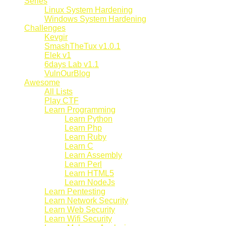
Series
Linux System Hardening
Windows System Hardening
Challenges
Kevgir
SmashTheTux v1.0.1
Elek v1
6days Lab v1.1
VulnOurBlog
Awesome
All Lists
Play CTF
Learn Programming
Learn Python
Learn Php
Learn Ruby
Learn C
Learn Assembly
Learn Perl
Learn HTML5
Learn NodeJs
Learn Pentesting
Learn Network Security
Learn Web Security
Learn Wifi Security