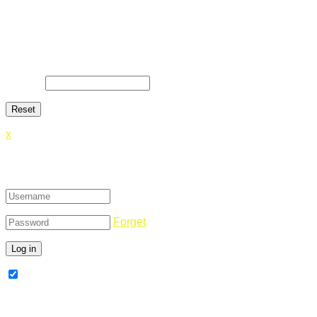
Lost Password
Lost your password? Please enter your email address. You
will receive a link and will create a new password via email.
E-Mail
*
x
Login
Forget
Remember Me
Register Now