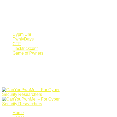
Register Now
Canyoupwn.me ~
Create an account
Cypm Uni
PwnlyDays
CTF
Hacktrickconf
Game of Pwners
Home