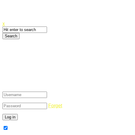
Canyoupwn.me ~
Create an account
x
Login
Forget
Remember Me