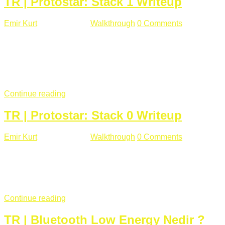
TR | Protostar: Stack 1 Writeup
Emir Kurt
Ocak 9 , 2019
Walkthrough
0 Comments
292 views
Stack1.c Amaç: "you have correctly got the variable to the
right value" satırını yazdırmak. #include <stdlib.h> #include
<unistd.h> #include <stdio.h> #include <string.h> int main(int
argc, char **argv) { volatile int modified; char buffer[64];
if(argc == 1) { ...
Continue reading
TR | Protostar: Stack 0 Writeup
Emir Kurt
Ocak 6 , 2019
Walkthrough
0 Comments
353 views
Stack0.c Amaç: “you have changed the ‘modified’ variable”
satırını yazdırmak. #include <stdlib.h> #include <unistd.h>
#include <stdio.h> int main(int argc, char **argv) { volatile int
modified; ...
Continue reading
TR | Bluetooth Low Energy Nedir ?