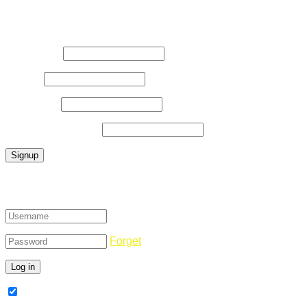
Register Now
Username
*
E-Mail
*
Password
*
Confirm Password
*
Login
Forget
Remember Me