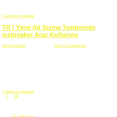
fazla subdomainin olduğu büyük sitelerde denk geldiğim
subdomain takeover, Amazon S3, Github, Google gibi ...
Continue reading
TR | Yerel Ağ Sızma Testlerinde
icebreaker Araç Kullanımı
Ahmet Gürel
Mart 28 , 2018
Tips
0 Comments
561 views
icebreaker Aracı Nedir? icebreaker
aracı https://github.com/DanMcInerney/icebreaker adresinden
ulaşabileceğiniz açık kaynak kodlu bir sızma testi aracıdır.
Yerel ağda bulunduğunuz fakat Active Directory dışında
olduğunuz zamanlar size düz metin kimlik bilgilerini iletmek
için Active Directory’ye karşı ağ saldırılarını otomatik hale
getirir. Yerel ağ testlerinde ...
Continue reading
1
2
…
26
Categories
Bug Bounty