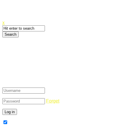
Canyoupwn.me ~
Create an account
x
Login
Forget
Remember Me