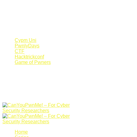
Register Now
Canyoupwn.me ~
Create an account
Cypm Uni
PwnlyDays
CTF
Hacktrickconf
Game of Pwners
Home