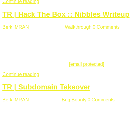
Continue reading
TR | Hack The Box :: Nibbles Writeup
Berk İMRAN
Mayıs 28 , 2018
Walkthrough
0 Comments
178
views
Merhabalar, Hackthebox serimize Nibbles makinası ile
başlıyoruz. Makinanın seviyesine ben de "Easy" diyorum.
Gelelim çözüme... Makinamızda 80 ve 22 portları açık. 80
portundan erişim sağladığımızda açıklama satırında
/nibbleblog adresini görüyoruz.
[email protected]
:~# curl ...
Continue reading
TR | Subdomain Takeover
Berk İMRAN
Mart 31 , 2018
Bug Bounty
0 Comments
824
views
Herkese merhaba, Daha önce yazdığım subdomain takeover
konusu gerek İngilizce gerekse karmaşık olmasından dolayı
çok anlaşılamamıştı. Bugün Türkçe ve detaylı olarak
anlatmaya çalışacağım. Subdomain Takeover Genellikle çok