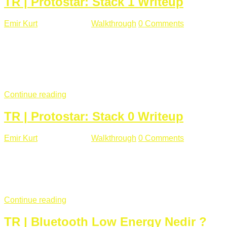
TR | Protostar: Stack 1 Writeup
Emir Kurt
Ocak 9 , 2019
Walkthrough
0 Comments
292 views
Stack1.c Amaç: "you have correctly got the variable to the
right value" satırını yazdırmak. #include <stdlib.h> #include
<unistd.h> #include <stdio.h> #include <string.h> int main(int
argc, char **argv) { volatile int modified; char buffer[64];
if(argc == 1) { ...
Continue reading
TR | Protostar: Stack 0 Writeup
Emir Kurt
Ocak 6 , 2019
Walkthrough
0 Comments
353 views
Stack0.c Amaç: “you have changed the ‘modified’ variable”
satırını yazdırmak. #include <stdlib.h> #include <unistd.h>
#include <stdio.h> int main(int argc, char **argv) { volatile int
modified; ...
Continue reading
TR | Bluetooth Low Energy Nedir ?