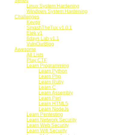
Series
Linux System Hardening
Windows System Hardening
Challenges
Kevgir
SmashTheTux v1.0.1
Elek v1
6days Lab v1.1
VulnOurBlog
Awesome
All Lists
Play CTF
Learn Programming
Learn Python
Learn Php
Learn Ruby
Learn C
Learn Assembly
Learn Perl
Learn HTML5
Learn NodeJs
Learn Pentesting
Learn Network Security
Learn Web Security
Learn Wifi Security