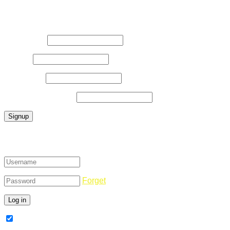
Register Now
Username
*
E-Mail
*
Password
*
Confirm Password
*
Login
Forget
Remember Me