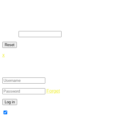
Lost Password
Lost your password? Please enter your email address. You
will receive a link and will create a new password via email.
E-Mail
*
x
Login
Forget
Remember Me
Register Now