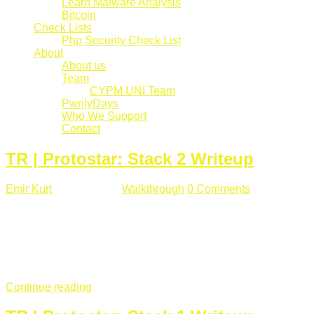
Learn Malware Analysis
Bitcoin
Check Lists
Php Security Check List
About
About us
Team
CYPM UNI Team
PwnlyDays
Who We Support
Contact
TR | Protostar: Stack 2 Writeup
Emir Kurt
Mart 6 , 2019
Walkthrough
0 Comments
529 views
Stack2.c Amaç: "you have correctly got the variable to the
right value" satırını yazdırmak. #include <stdlib.h> #include
<unistd.h> #include <stdio.h> #include <string.h> int main(int
argc, char **argv) { volatile int modified; char buffer[64]; char
*variable; variable = getenv("GREENIE"); if(variable ...
Continue reading