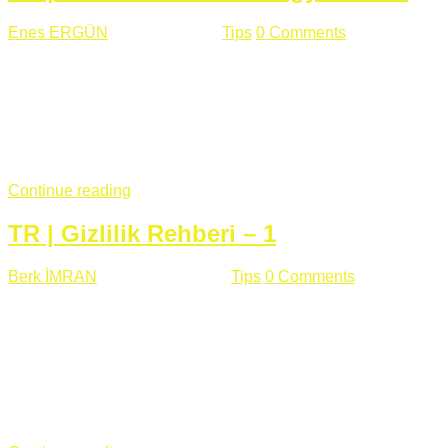
Enes ERGÜN
Eylül 13 , 2018
Tips
0 Comments
785 views
Öğrenilmesi Gereken Terimler GAP (Generic Access
Protocol) GATT (Generic Attribute Profile) UUID (Universally
Unique Identifier) (128 Bit Özel Tanımlayıcı) Giriş BLE
protocolü Bluetooth SIG tarafından geliştirimiltir. Bluetooth ile
karşılaştırıldığında(Bluetooh Classic)'e göre BLE daha az
güç ...
Continue reading
TR | Gizlilik Rehberi – 1
Berk İMRAN
Haziran 15 , 2018
Tips
0 Comments
644 views
Son zamanlarda kulağımıza çok gelir oldu bu kelime
"gizlilik". Facebook'un Cambridge Analytica vakası, Twitter'ın
iç ağdaki log sistemindenden kaynaklanan bir açıklıktan
dolayı kullanıcı parolalarının açık şekilde iletildiğini
duyurması, seçmen bilgilerinin yayılması, sürecini yakınen
takip ettiğimiz, gizliliğimizi ve özgürlüğümüzü kısıtlayan VPN,
...