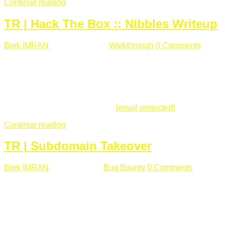
Continue reading
TR | Hack The Box :: Nibbles Writeup
Berk İMRAN
Mayıs 28 , 2018
Walkthrough
0 Comments
178
views
Merhabalar, Hackthebox serimize Nibbles makinası ile
başlıyoruz. Makinanın seviyesine ben de "Easy" diyorum.
Gelelim çözüme... Makinamızda 80 ve 22 portları açık. 80
portundan erişim sağladığımızda açıklama satırında
/nibbleblog adresini görüyoruz.
[email protected]
:~# curl ...
Continue reading
TR | Subdomain Takeover
Berk İMRAN
Mart 31 , 2018
Bug Bounty
0 Comments
824
views
Herkese merhaba, Daha önce yazdığım subdomain takeover
konusu gerek İngilizce gerekse karmaşık olmasından dolayı
çok anlaşılamamıştı. Bugün Türkçe ve detaylı olarak
anlatmaya çalışacağım. Subdomain Takeover Genellikle çok