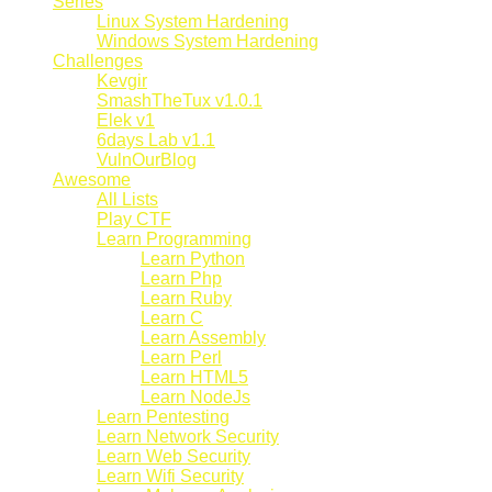
Series
Linux System Hardening
Windows System Hardening
Challenges
Kevgir
SmashTheTux v1.0.1
Elek v1
6days Lab v1.1
VulnOurBlog
Awesome
All Lists
Play CTF
Learn Programming
Learn Python
Learn Php
Learn Ruby
Learn C
Learn Assembly
Learn Perl
Learn HTML5
Learn NodeJs
Learn Pentesting
Learn Network Security
Learn Web Security
Learn Wifi Security