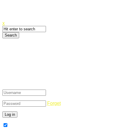
Canyoupwn.me ~
Create an account
x
Login
Forget
Remember Me