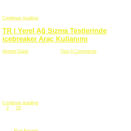
fazla subdomainin olduğu büyük sitelerde denk geldiğim
subdomain takeover, Amazon S3, Github, Google gibi ...
Continue reading
TR | Yerel Ağ Sızma Testlerinde
icebreaker Araç Kullanımı
Ahmet Gürel
Mart 28 , 2018
Tips
0 Comments
561 views
icebreaker Aracı Nedir? icebreaker
aracı https://github.com/DanMcInerney/icebreaker adresinden
ulaşabileceğiniz açık kaynak kodlu bir sızma testi aracıdır.
Yerel ağda bulunduğunuz fakat Active Directory dışında
olduğunuz zamanlar size düz metin kimlik bilgilerini iletmek
için Active Directory’ye karşı ağ saldırılarını otomatik hale
getirir. Yerel ağ testlerinde ...
Continue reading
1
2
…
26
Categories
Bug Bounty