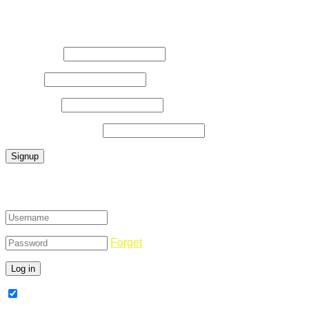
Register Now
Username
*
E-Mail
*
Password
*
Confirm Password
*
Login
Forget
Remember Me