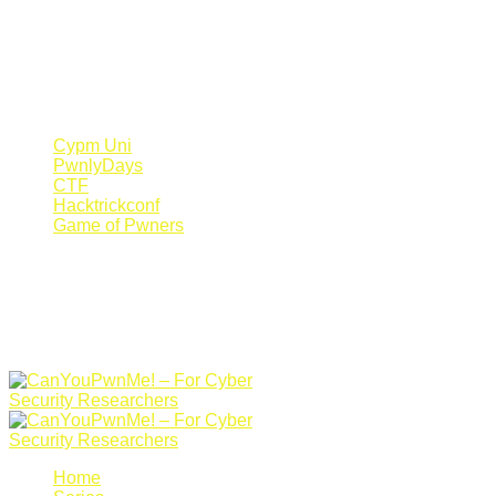
Register Now
Canyoupwn.me ~
Create an account
Cypm Uni
PwnlyDays
CTF
Hacktrickconf
Game of Pwners
Home