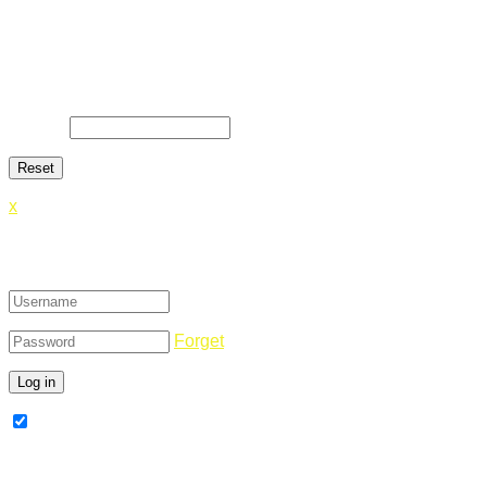
Lost Password
Lost your password? Please enter your email address. You
will receive a link and will create a new password via email.
E-Mail
*
x
Login
Forget
Remember Me
Register Now