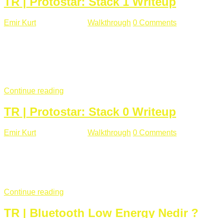
TR | Protostar: Stack 1 Writeup
Emir Kurt
Ocak 9 , 2019
Walkthrough
0 Comments
292 views
Stack1.c Amaç: "you have correctly got the variable to the
right value" satırını yazdırmak. #include <stdlib.h> #include
<unistd.h> #include <stdio.h> #include <string.h> int main(int
argc, char **argv) { volatile int modified; char buffer[64];
if(argc == 1) { ...
Continue reading
TR | Protostar: Stack 0 Writeup
Emir Kurt
Ocak 6 , 2019
Walkthrough
0 Comments
353 views
Stack0.c Amaç: “you have changed the ‘modified’ variable”
satırını yazdırmak. #include <stdlib.h> #include <unistd.h>
#include <stdio.h> int main(int argc, char **argv) { volatile int
modified; ...
Continue reading
TR | Bluetooth Low Energy Nedir ?