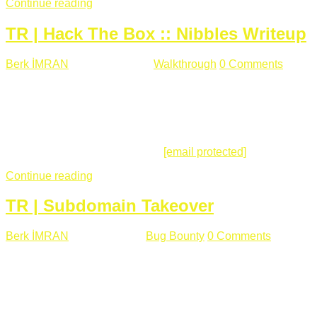
Continue reading
TR | Hack The Box :: Nibbles Writeup
Berk İMRAN
Mayıs 28 , 2018
Walkthrough
0 Comments
178
views
Merhabalar, Hackthebox serimize Nibbles makinası ile
başlıyoruz. Makinanın seviyesine ben de "Easy" diyorum.
Gelelim çözüme... Makinamızda 80 ve 22 portları açık. 80
portundan erişim sağladığımızda açıklama satırında
/nibbleblog adresini görüyoruz.
[email protected]
:~# curl ...
Continue reading
TR | Subdomain Takeover
Berk İMRAN
Mart 31 , 2018
Bug Bounty
0 Comments
824
views
Herkese merhaba, Daha önce yazdığım subdomain takeover
konusu gerek İngilizce gerekse karmaşık olmasından dolayı
çok anlaşılamamıştı. Bugün Türkçe ve detaylı olarak
anlatmaya çalışacağım. Subdomain Takeover Genellikle çok