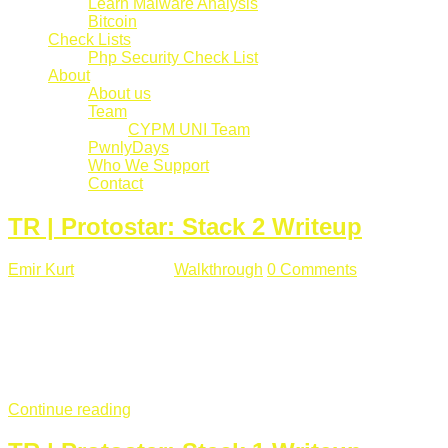
Learn Malware Analysis
Bitcoin
Check Lists
Php Security Check List
About
About us
Team
CYPM UNI Team
PwnlyDays
Who We Support
Contact
TR | Protostar: Stack 2 Writeup
Emir Kurt
Mart 6 , 2019
Walkthrough
0 Comments
529 views
Stack2.c Amaç: "you have correctly got the variable to the
right value" satırını yazdırmak. #include <stdlib.h> #include
<unistd.h> #include <stdio.h> #include <string.h> int main(int
argc, char **argv) { volatile int modified; char buffer[64]; char
*variable; variable = getenv("GREENIE"); if(variable ...
Continue reading