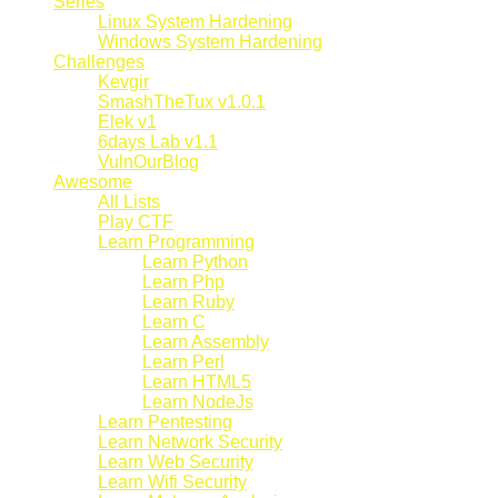
Series
Linux System Hardening
Windows System Hardening
Challenges
Kevgir
SmashTheTux v1.0.1
Elek v1
6days Lab v1.1
VulnOurBlog
Awesome
All Lists
Play CTF
Learn Programming
Learn Python
Learn Php
Learn Ruby
Learn C
Learn Assembly
Learn Perl
Learn HTML5
Learn NodeJs
Learn Pentesting
Learn Network Security
Learn Web Security
Learn Wifi Security