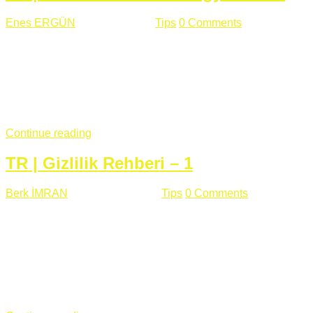
Enes ERGÜN
Eylül 13 , 2018
Tips
0 Comments
785 views
Öğrenilmesi Gereken Terimler GAP (Generic Access
Protocol) GATT (Generic Attribute Profile) UUID (Universally
Unique Identifier) (128 Bit Özel Tanımlayıcı) Giriş BLE
protocolü Bluetooth SIG tarafından geliştirimiltir. Bluetooth ile
karşılaştırıldığında(Bluetooh Classic)'e göre BLE daha az
güç ...
Continue reading
TR | Gizlilik Rehberi – 1
Berk İMRAN
Haziran 15 , 2018
Tips
0 Comments
644 views
Son zamanlarda kulağımıza çok gelir oldu bu kelime
"gizlilik". Facebook'un Cambridge Analytica vakası, Twitter'ın
iç ağdaki log sistemindenden kaynaklanan bir açıklıktan
dolayı kullanıcı parolalarının açık şekilde iletildiğini
duyurması, seçmen bilgilerinin yayılması, sürecini yakınen
takip ettiğimiz, gizliliğimizi ve özgürlüğümüzü kısıtlayan VPN,
...