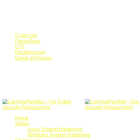
Register Now
Canyoupwn.me ~
Create an account
Cypm Uni
PwnlyDays
CTF
Hacktrickconf
Game of Pwners
Home
Series
Linux System Hardening
Windows System Hardening