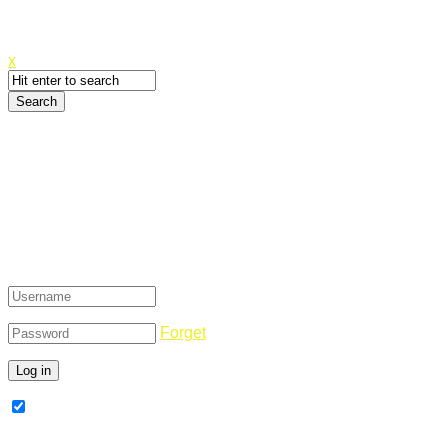
Canyoupwn.me ~
Create an account
x
Login
Forget
Remember Me