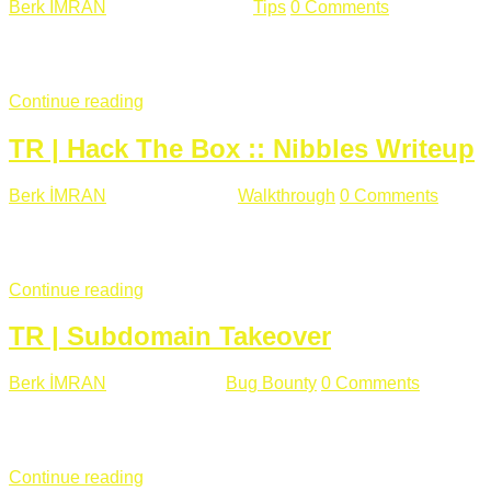
Berk İMRAN
Haziran 15 , 2018
Tips
0 Comments
644 views
Son zamanlarda kulağımıza çok gelir oldu bu kelime "gizlilik".
parolalarının açık şekilde iletildiğini duyurması, seçmen bilgile
Continue reading
TR | Hack The Box :: Nibbles Writeup
Berk İMRAN
Mayıs 28 , 2018
Walkthrough
0 Comments
178 v
Merhabalar, Hackthebox serimize Nibbles makinası ile başlıyo
sağladığımızda açıklama satırında /nibbleblog adresini görüyo
Continue reading
TR | Subdomain Takeover
Berk İMRAN
Mart 31 , 2018
Bug Bounty
0 Comments
824 vie
Herkese merhaba, Daha önce yazdığım subdomain takeover kon
çalışacağım. Subdomain Takeover Genellikle çok fazla subdom
Continue reading