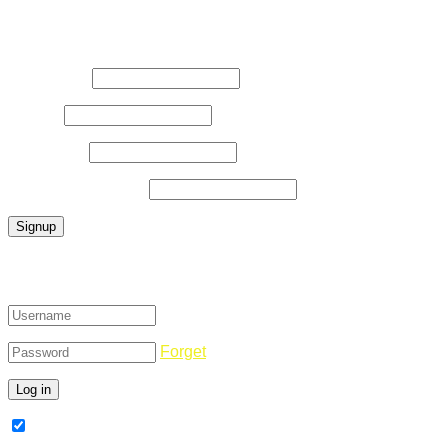
Register Now
Username
*
E-Mail
*
Password
*
Confirm Password
*
Login
Forget
Remember Me