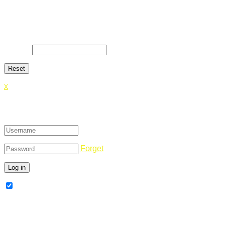
Lost Password
Lost your password? Please enter your email address. You will
E-Mail
*
x
Login
Forget
Remember Me
Register Now