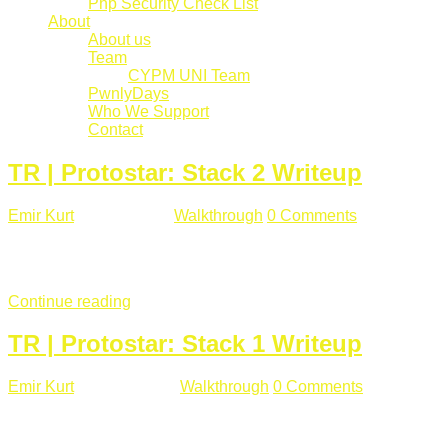
Php Security Check List
About
About us
Team
CYPM UNI Team
PwnlyDays
Who We Support
Contact
TR | Protostar: Stack 2 Writeup
Emir Kurt
Mart 6 , 2019
Walkthrough
0 Comments
529 views
Stack2.c Amaç: "you have correctly got the variable to the right
char **argv) { volatile int modified; char buffer[64]; char *varia
Continue reading
TR | Protostar: Stack 1 Writeup
Emir Kurt
Ocak 9 , 2019
Walkthrough
0 Comments
292 views
Stack1.c Amaç: "you have correctly got the variable to the right
char **argv) { volatile int modified; char buffer[64]; if(argc == 1) {