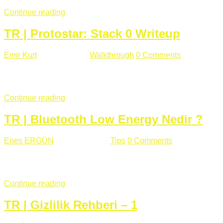
Continue reading
TR | Protostar: Stack 0 Writeup
Emir Kurt
Ocak 6 , 2019
Walkthrough
0 Comments
353 views
Stack0.c Amaç: “you have changed the ‘modified’ variable” satırı
...
Continue reading
TR | Bluetooth Low Energy Nedir ?
Enes ERGÜN
Eylül 13 , 2018
Tips
0 Comments
785 views
Öğrenilmesi Gereken Terimler GAP (Generic Access Protocol) GA
SIG tarafından geliştirimiltir. Bluetooth ile karşılaştırıldığınd
Continue reading
TR | Gizlilik Rehberi – 1