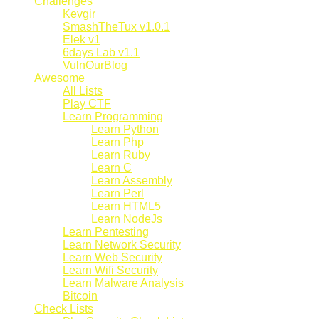
Challenges
Kevgir
SmashTheTux v1.0.1
Elek v1
6days Lab v1.1
VulnOurBlog
Awesome
All Lists
Play CTF
Learn Programming
Learn Python
Learn Php
Learn Ruby
Learn C
Learn Assembly
Learn Perl
Learn HTML5
Learn NodeJs
Learn Pentesting
Learn Network Security
Learn Web Security
Learn Wifi Security
Learn Malware Analysis
Bitcoin
Check Lists