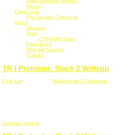
Learn Malware Analysis
Bitcoin
Check Lists
Php Security Check List
About
About us
Team
CYPM UNI Team
PwnlyDays
Who We Support
Contact
TR | Protostar: Stack 2 Writeup
Emir Kurt
Mart 6 , 2019
Walkthrough
0 Comments
529 views
Stack2.c Amaç: "you have correctly got the variable to the
right value" satırını yazdırmak. #include <stdlib.h> #include
<unistd.h> #include <stdio.h> #include <string.h> int main(int
argc, char **argv) { volatile int modified; char buffer[64]; char
*variable; variable = getenv("GREENIE"); if(variable ...
Continue reading