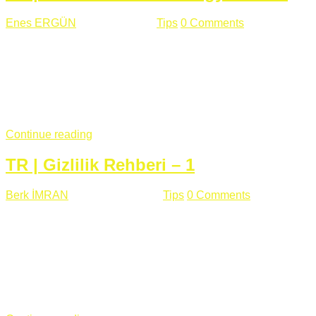
Enes ERGÜN
Eylül 13 , 2018
Tips
0 Comments
785 views
Öğrenilmesi Gereken Terimler GAP (Generic Access
Protocol) GATT (Generic Attribute Profile) UUID (Universally
Unique Identifier) (128 Bit Özel Tanımlayıcı) Giriş BLE
protocolü Bluetooth SIG tarafından geliştirimiltir. Bluetooth ile
karşılaştırıldığında(Bluetooh Classic)'e göre BLE daha az
güç ...
Continue reading
TR | Gizlilik Rehberi – 1
Berk İMRAN
Haziran 15 , 2018
Tips
0 Comments
644 views
Son zamanlarda kulağımıza çok gelir oldu bu kelime
"gizlilik". Facebook'un Cambridge Analytica vakası, Twitter'ın
iç ağdaki log sistemindenden kaynaklanan bir açıklıktan
dolayı kullanıcı parolalarının açık şekilde iletildiğini
duyurması, seçmen bilgilerinin yayılması, sürecini yakınen
takip ettiğimiz, gizliliğimizi ve özgürlüğümüzü kısıtlayan VPN,
...