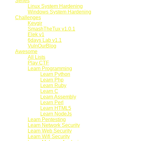
Series
Linux System Hardening
Windows System Hardening
Challenges
Kevgir
SmashTheTux v1.0.1
Elek v1
6days Lab v1.1
VulnOurBlog
Awesome
All Lists
Play CTF
Learn Programming
Learn Python
Learn Php
Learn Ruby
Learn C
Learn Assembly
Learn Perl
Learn HTML5
Learn NodeJs
Learn Pentesting
Learn Network Security
Learn Web Security
Learn Wifi Security