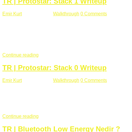
TR | Protostar: Stack 1 Writeup
Emir Kurt
Ocak 9 , 2019
Walkthrough
0 Comments
292 views
Stack1.c Amaç: "you have correctly got the variable to the
right value" satırını yazdırmak. #include <stdlib.h> #include
<unistd.h> #include <stdio.h> #include <string.h> int main(int
argc, char **argv) { volatile int modified; char buffer[64];
if(argc == 1) { ...
Continue reading
TR | Protostar: Stack 0 Writeup
Emir Kurt
Ocak 6 , 2019
Walkthrough
0 Comments
353 views
Stack0.c Amaç: “you have changed the ‘modified’ variable”
satırını yazdırmak. #include <stdlib.h> #include <unistd.h>
#include <stdio.h> int main(int argc, char **argv) { volatile int
modified; ...
Continue reading
TR | Bluetooth Low Energy Nedir ?