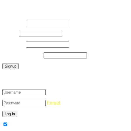
Register Now
Username
*
E-Mail
*
Password
*
Confirm Password
*
Login
Forget
Remember Me