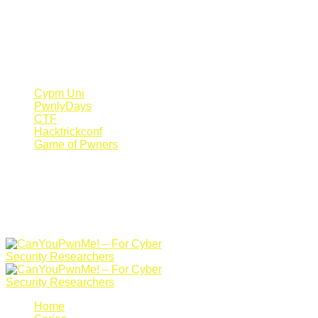
Register Now
Canyoupwn.me ~
Create an account
Cypm Uni
PwnlyDays
CTF
Hacktrickconf
Game of Pwners
Home