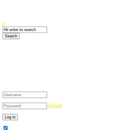
Canyoupwn.me ~
Create an account
x
Login
Forget
Remember Me