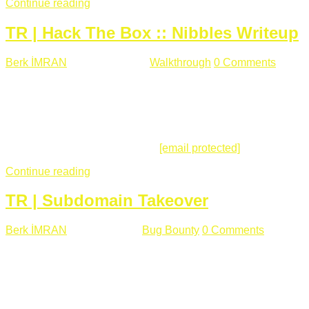
Continue reading
TR | Hack The Box :: Nibbles Writeup
Berk İMRAN
Mayıs 28 , 2018
Walkthrough
0 Comments
178
views
Merhabalar, Hackthebox serimize Nibbles makinası ile
başlıyoruz. Makinanın seviyesine ben de "Easy" diyorum.
Gelelim çözüme... Makinamızda 80 ve 22 portları açık. 80
portundan erişim sağladığımızda açıklama satırında
/nibbleblog adresini görüyoruz.
[email protected]
:~# curl ...
Continue reading
TR | Subdomain Takeover
Berk İMRAN
Mart 31 , 2018
Bug Bounty
0 Comments
824
views
Herkese merhaba, Daha önce yazdığım subdomain takeover
konusu gerek İngilizce gerekse karmaşık olmasından dolayı
çok anlaşılamamıştı. Bugün Türkçe ve detaylı olarak
anlatmaya çalışacağım. Subdomain Takeover Genellikle çok