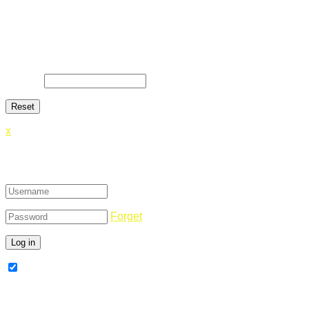
Lost Password
Lost your password? Please enter your email address. You
will receive a link and will create a new password via email.
E-Mail
*
x
Login
Forget
Remember Me
Register Now