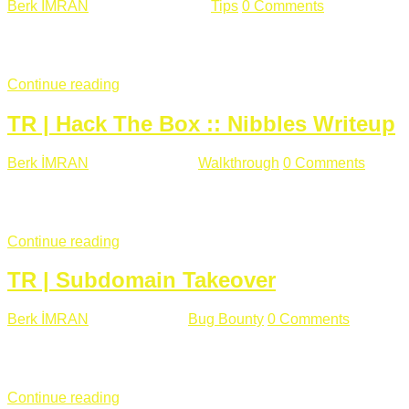
Berk İMRAN
Haziran 15 , 2018
Tips
0 Comments
644 views
Son zamanlarda kulağımıza çok gelir oldu bu kelime "gizlilik".
parolalarının açık şekilde iletildiğini duyurması, seçmen bilgile
Continue reading
TR | Hack The Box :: Nibbles Writeup
Berk İMRAN
Mayıs 28 , 2018
Walkthrough
0 Comments
178 v
Merhabalar, Hackthebox serimize Nibbles makinası ile başlıyo
sağladığımızda açıklama satırında /nibbleblog adresini görüyo
Continue reading
TR | Subdomain Takeover
Berk İMRAN
Mart 31 , 2018
Bug Bounty
0 Comments
824 vie
Herkese merhaba, Daha önce yazdığım subdomain takeover kon
çalışacağım. Subdomain Takeover Genellikle çok fazla subdom
Continue reading