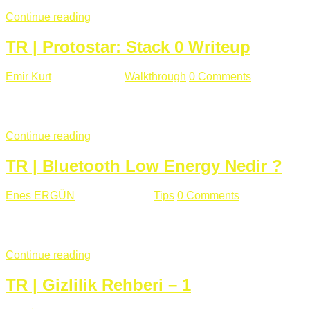
Continue reading
TR | Protostar: Stack 0 Writeup
Emir Kurt
Ocak 6 , 2019
Walkthrough
0 Comments
353 views
Stack0.c Amaç: “you have changed the ‘modified’ variable” satırı
...
Continue reading
TR | Bluetooth Low Energy Nedir ?
Enes ERGÜN
Eylül 13 , 2018
Tips
0 Comments
785 views
Öğrenilmesi Gereken Terimler GAP (Generic Access Protocol) GA
SIG tarafından geliştirimiltir. Bluetooth ile karşılaştırıldığınd
Continue reading
TR | Gizlilik Rehberi – 1