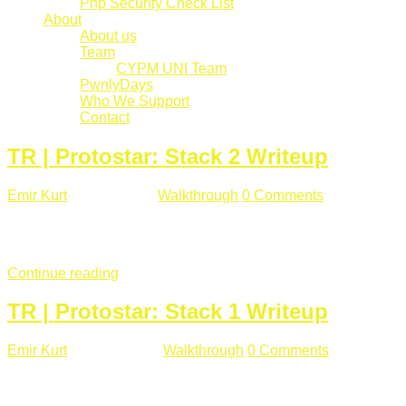
Php Security Check List
About
About us
Team
CYPM UNI Team
PwnlyDays
Who We Support
Contact
TR | Protostar: Stack 2 Writeup
Emir Kurt
Mart 6 , 2019
Walkthrough
0 Comments
529 views
Stack2.c Amaç: "you have correctly got the variable to the right
char **argv) { volatile int modified; char buffer[64]; char *varia
Continue reading
TR | Protostar: Stack 1 Writeup
Emir Kurt
Ocak 9 , 2019
Walkthrough
0 Comments
292 views
Stack1.c Amaç: "you have correctly got the variable to the right
char **argv) { volatile int modified; char buffer[64]; if(argc == 1) {