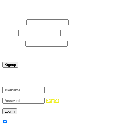
Register Now
Username
*
E-Mail
*
Password
*
Confirm Password
*
Login
Forget
Remember Me