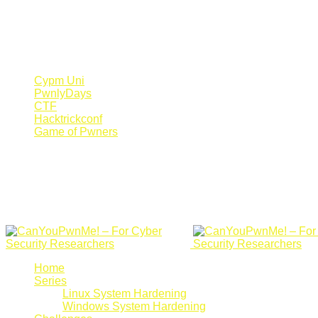
Register Now
Canyoupwn.me ~
Create an account
Cypm Uni
PwnlyDays
CTF
Hacktrickconf
Game of Pwners
Home
Series
Linux System Hardening
Windows System Hardening