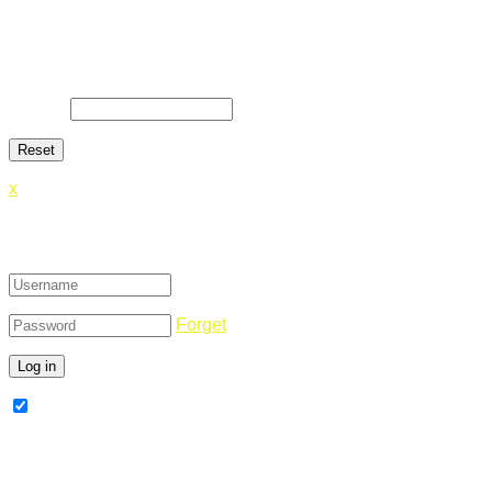
Lost Password
Lost your password? Please enter your email address. You will
E-Mail
*
x
Login
Forget
Remember Me
Register Now