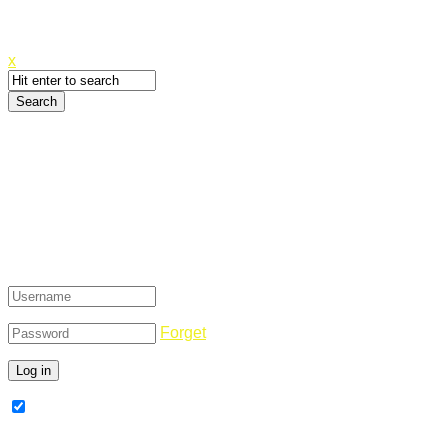
Canyoupwn.me ~
Create an account
x
Login
Forget
Remember Me