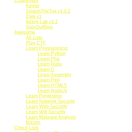
Challenges
Kevgir
SmashTheTux v1.0.1
Elek v1
6days Lab v1.1
VulnOurBlog
Awesome
All Lists
Play CTF
Learn Programming
Learn Python
Learn Php
Learn Ruby
Learn C
Learn Assembly
Learn Perl
Learn HTML5
Learn NodeJs
Learn Pentesting
Learn Network Security
Learn Web Security
Learn Wifi Security
Learn Malware Analysis
Bitcoin
Check Lists