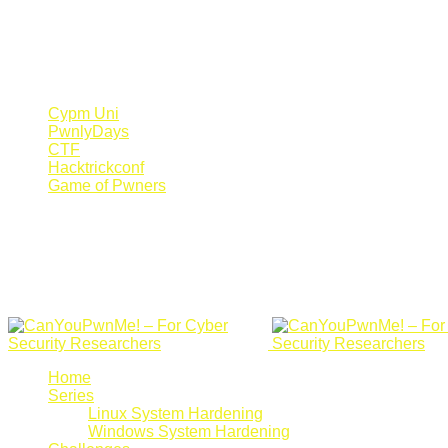
Register Now
Canyoupwn.me ~
Create an account
Cypm Uni
PwnlyDays
CTF
Hacktrickconf
Game of Pwners
Home
Series
Linux System Hardening
Windows System Hardening