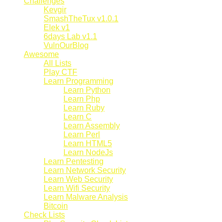
Challenges
Kevgir
SmashTheTux v1.0.1
Elek v1
6days Lab v1.1
VulnOurBlog
Awesome
All Lists
Play CTF
Learn Programming
Learn Python
Learn Php
Learn Ruby
Learn C
Learn Assembly
Learn Perl
Learn HTML5
Learn NodeJs
Learn Pentesting
Learn Network Security
Learn Web Security
Learn Wifi Security
Learn Malware Analysis
Bitcoin
Check Lists