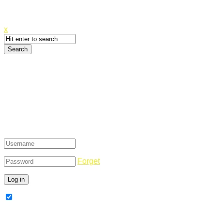
Canyoupwn.me ~
Create an account
x
Login
Forget
Remember Me