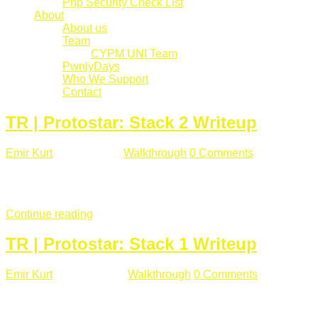
Php Security Check List
About
About us
Team
CYPM UNI Team
PwnlyDays
Who We Support
Contact
TR | Protostar: Stack 2 Writeup
Emir Kurt
Mart 6 , 2019
Walkthrough
0 Comments
529 views
Stack2.c Amaç: "you have correctly got the variable to the right
char **argv) { volatile int modified; char buffer[64]; char *varia
Continue reading
TR | Protostar: Stack 1 Writeup
Emir Kurt
Ocak 9 , 2019
Walkthrough
0 Comments
292 views
Stack1.c Amaç: "you have correctly got the variable to the right
char **argv) { volatile int modified; char buffer[64]; if(argc == 1) {