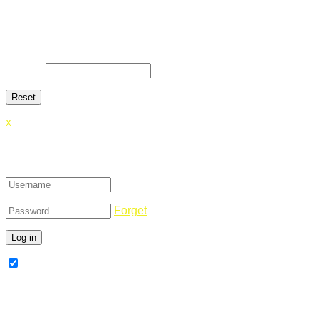
Lost Password
Lost your password? Please enter your email address. You will
E-Mail
*
x
Login
Forget
Remember Me
Register Now