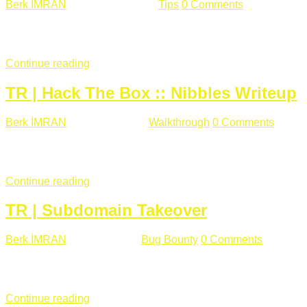
Berk İMRAN
Haziran 15 , 2018
Tips
0 Comments
644 views
Son zamanlarda kulağımıza çok gelir oldu bu kelime "gizlilik".
parolalarının açık şekilde iletildiğini duyurması, seçmen bilgile
Continue reading
TR | Hack The Box :: Nibbles Writeup
Berk İMRAN
Mayıs 28 , 2018
Walkthrough
0 Comments
178 v
Merhabalar, Hackthebox serimize Nibbles makinası ile başlıyo
sağladığımızda açıklama satırında /nibbleblog adresini görüyo
Continue reading
TR | Subdomain Takeover
Berk İMRAN
Mart 31 , 2018
Bug Bounty
0 Comments
824 vie
Herkese merhaba, Daha önce yazdığım subdomain takeover kon
çalışacağım. Subdomain Takeover Genellikle çok fazla subdom
Continue reading