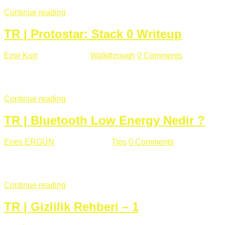
Continue reading
TR | Protostar: Stack 0 Writeup
Emir Kurt
Ocak 6 , 2019
Walkthrough
0 Comments
353 views
Stack0.c Amaç: “you have changed the ‘modified’ variable” satırı
...
Continue reading
TR | Bluetooth Low Energy Nedir ?
Enes ERGÜN
Eylül 13 , 2018
Tips
0 Comments
785 views
Öğrenilmesi Gereken Terimler GAP (Generic Access Protocol) GA
SIG tarafından geliştirimiltir. Bluetooth ile karşılaştırıldığınd
Continue reading
TR | Gizlilik Rehberi – 1