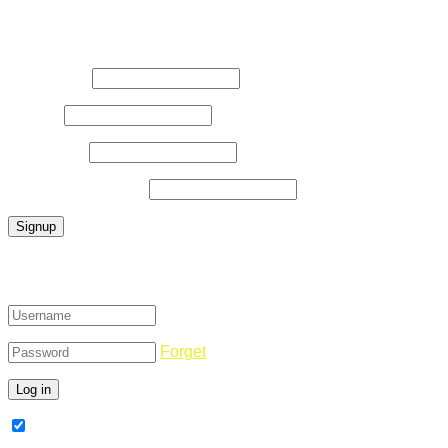
Register Now
Username
*
E-Mail
*
Password
*
Confirm Password
*
Login
Forget
Remember Me