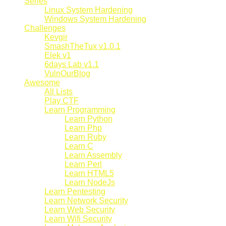
Series
Linux System Hardening
Windows System Hardening
Challenges
Kevgir
SmashTheTux v1.0.1
Elek v1
6days Lab v1.1
VulnOurBlog
Awesome
All Lists
Play CTF
Learn Programming
Learn Python
Learn Php
Learn Ruby
Learn C
Learn Assembly
Learn Perl
Learn HTML5
Learn NodeJs
Learn Pentesting
Learn Network Security
Learn Web Security
Learn Wifi Security