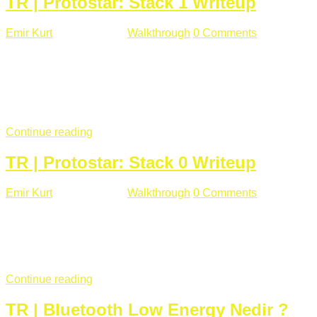
TR | Protostar: Stack 1 Writeup
Emir Kurt
Ocak 9 , 2019
Walkthrough
0 Comments
292 views
Stack1.c Amaç: "you have correctly got the variable to the
right value" satırını yazdırmak. #include <stdlib.h> #include
<unistd.h> #include <stdio.h> #include <string.h> int main(int
argc, char **argv) { volatile int modified; char buffer[64];
if(argc == 1) { ...
Continue reading
TR | Protostar: Stack 0 Writeup
Emir Kurt
Ocak 6 , 2019
Walkthrough
0 Comments
353 views
Stack0.c Amaç: “you have changed the ‘modified’ variable”
satırını yazdırmak. #include <stdlib.h> #include <unistd.h>
#include <stdio.h> int main(int argc, char **argv) { volatile int
modified; ...
Continue reading
TR | Bluetooth Low Energy Nedir ?