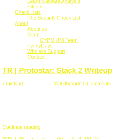
Learn Malware Analysis
Bitcoin
Check Lists
Php Security Check List
About
About us
Team
CYPM UNI Team
PwnlyDays
Who We Support
Contact
TR | Protostar: Stack 2 Writeup
Emir Kurt
Mart 6 , 2019
Walkthrough
0 Comments
529 views
Stack2.c Amaç: "you have correctly got the variable to the
right value" satırını yazdırmak. #include <stdlib.h> #include
<unistd.h> #include <stdio.h> #include <string.h> int main(int
argc, char **argv) { volatile int modified; char buffer[64]; char
*variable; variable = getenv("GREENIE"); if(variable ...
Continue reading