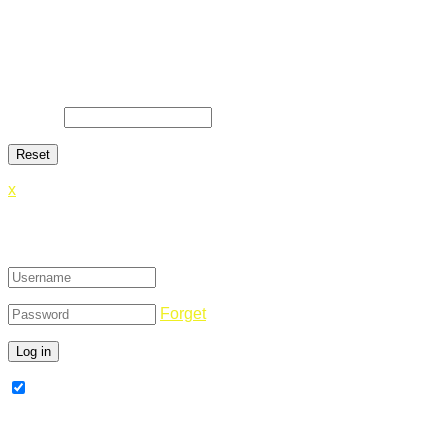
Lost Password
Lost your password? Please enter your email address. You
will receive a link and will create a new password via email.
E-Mail
*
x
Login
Forget
Remember Me
Register Now