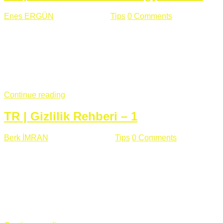
Enes ERGÜN
Eylül 13 , 2018
Tips
0 Comments
785 views
Öğrenilmesi Gereken Terimler GAP (Generic Access
Protocol) GATT (Generic Attribute Profile) UUID (Universally
Unique Identifier) (128 Bit Özel Tanımlayıcı) Giriş BLE
protocolü Bluetooth SIG tarafından geliştirimiltir. Bluetooth ile
karşılaştırıldığında(Bluetooh Classic)'e göre BLE daha az
güç ...
Continue reading
TR | Gizlilik Rehberi – 1
Berk İMRAN
Haziran 15 , 2018
Tips
0 Comments
644 views
Son zamanlarda kulağımıza çok gelir oldu bu kelime
"gizlilik". Facebook'un Cambridge Analytica vakası, Twitter'ın
iç ağdaki log sistemindenden kaynaklanan bir açıklıktan
dolayı kullanıcı parolalarının açık şekilde iletildiğini
duyurması, seçmen bilgilerinin yayılması, sürecini yakınen
takip ettiğimiz, gizliliğimizi ve özgürlüğümüzü kısıtlayan VPN,
...