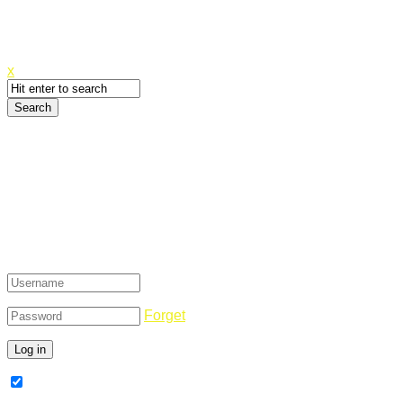
Canyoupwn.me ~
Create an account
x
Login
Forget
Remember Me