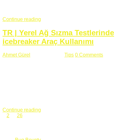
fazla subdomainin olduğu büyük sitelerde denk geldiğim
subdomain takeover, Amazon S3, Github, Google gibi ...
Continue reading
TR | Yerel Ağ Sızma Testlerinde
icebreaker Araç Kullanımı
Ahmet Gürel
Mart 28 , 2018
Tips
0 Comments
561 views
icebreaker Aracı Nedir? icebreaker
aracı https://github.com/DanMcInerney/icebreaker adresinden
ulaşabileceğiniz açık kaynak kodlu bir sızma testi aracıdır.
Yerel ağda bulunduğunuz fakat Active Directory dışında
olduğunuz zamanlar size düz metin kimlik bilgilerini iletmek
için Active Directory’ye karşı ağ saldırılarını otomatik hale
getirir. Yerel ağ testlerinde ...
Continue reading
1
2
…
26
Categories
Bug Bounty