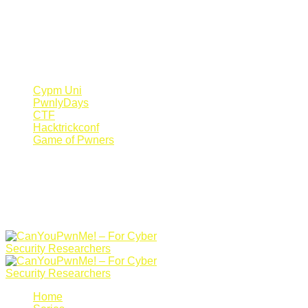
Register Now
Canyoupwn.me ~
Create an account
Cypm Uni
PwnlyDays
CTF
Hacktrickconf
Game of Pwners
Home