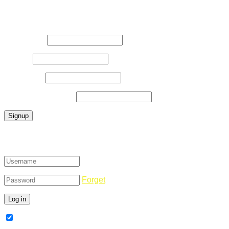
Register Now
Username
*
E-Mail
*
Password
*
Confirm Password
*
Login
Forget
Remember Me