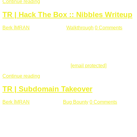
Continue reading
TR | Hack The Box :: Nibbles Writeup
Berk İMRAN
Mayıs 28 , 2018
Walkthrough
0 Comments
178
views
Merhabalar, Hackthebox serimize Nibbles makinası ile
başlıyoruz. Makinanın seviyesine ben de "Easy" diyorum.
Gelelim çözüme... Makinamızda 80 ve 22 portları açık. 80
portundan erişim sağladığımızda açıklama satırında
/nibbleblog adresini görüyoruz.
[email protected]
:~# curl ...
Continue reading
TR | Subdomain Takeover
Berk İMRAN
Mart 31 , 2018
Bug Bounty
0 Comments
824
views
Herkese merhaba, Daha önce yazdığım subdomain takeover
konusu gerek İngilizce gerekse karmaşık olmasından dolayı
çok anlaşılamamıştı. Bugün Türkçe ve detaylı olarak
anlatmaya çalışacağım. Subdomain Takeover Genellikle çok