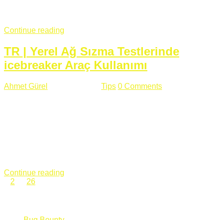
fazla subdomainin olduğu büyük sitelerde denk geldiğim
subdomain takeover, Amazon S3, Github, Google gibi ...
Continue reading
TR | Yerel Ağ Sızma Testlerinde
icebreaker Araç Kullanımı
Ahmet Gürel
Mart 28 , 2018
Tips
0 Comments
561 views
icebreaker Aracı Nedir? icebreaker
aracı https://github.com/DanMcInerney/icebreaker adresinden
ulaşabileceğiniz açık kaynak kodlu bir sızma testi aracıdır.
Yerel ağda bulunduğunuz fakat Active Directory dışında
olduğunuz zamanlar size düz metin kimlik bilgilerini iletmek
için Active Directory’ye karşı ağ saldırılarını otomatik hale
getirir. Yerel ağ testlerinde ...
Continue reading
1
2
…
26
Categories
Bug Bounty