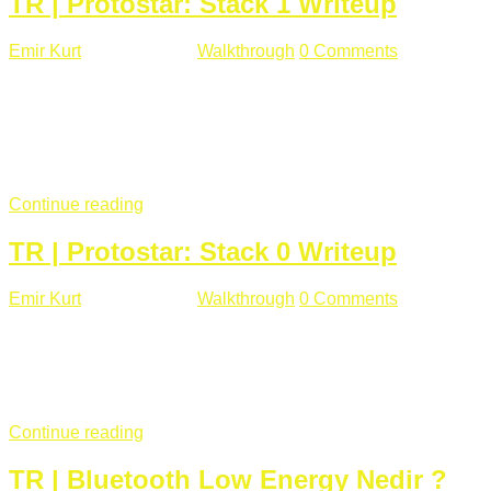
TR | Protostar: Stack 1 Writeup
Emir Kurt
Ocak 9 , 2019
Walkthrough
0 Comments
292 views
Stack1.c Amaç: "you have correctly got the variable to the
right value" satırını yazdırmak. #include <stdlib.h> #include
<unistd.h> #include <stdio.h> #include <string.h> int main(int
argc, char **argv) { volatile int modified; char buffer[64];
if(argc == 1) { ...
Continue reading
TR | Protostar: Stack 0 Writeup
Emir Kurt
Ocak 6 , 2019
Walkthrough
0 Comments
353 views
Stack0.c Amaç: “you have changed the ‘modified’ variable”
satırını yazdırmak. #include <stdlib.h> #include <unistd.h>
#include <stdio.h> int main(int argc, char **argv) { volatile int
modified; ...
Continue reading
TR | Bluetooth Low Energy Nedir ?