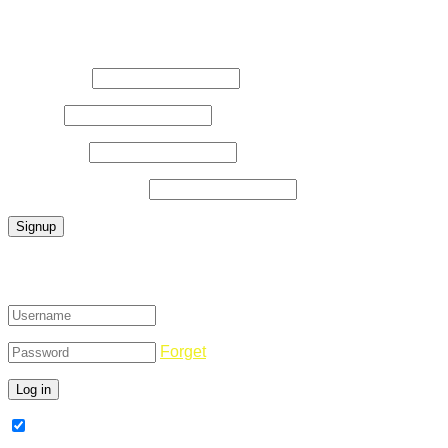
Register Now
Username
*
E-Mail
*
Password
*
Confirm Password
*
Login
Forget
Remember Me