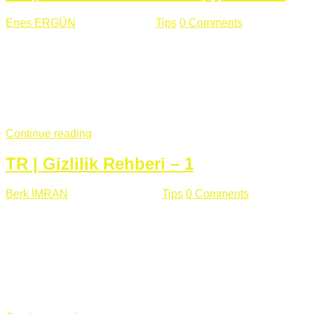
Enes ERGÜN
Eylül 13 , 2018
Tips
0 Comments
785 views
Öğrenilmesi Gereken Terimler GAP (Generic Access
Protocol) GATT (Generic Attribute Profile) UUID (Universally
Unique Identifier) (128 Bit Özel Tanımlayıcı) Giriş BLE
protocolü Bluetooth SIG tarafından geliştirimiltir. Bluetooth ile
karşılaştırıldığında(Bluetooh Classic)'e göre BLE daha az
güç ...
Continue reading
TR | Gizlilik Rehberi – 1
Berk İMRAN
Haziran 15 , 2018
Tips
0 Comments
644 views
Son zamanlarda kulağımıza çok gelir oldu bu kelime
"gizlilik". Facebook'un Cambridge Analytica vakası, Twitter'ın
iç ağdaki log sistemindenden kaynaklanan bir açıklıktan
dolayı kullanıcı parolalarının açık şekilde iletildiğini
duyurması, seçmen bilgilerinin yayılması, sürecini yakınen
takip ettiğimiz, gizliliğimizi ve özgürlüğümüzü kısıtlayan VPN,
...