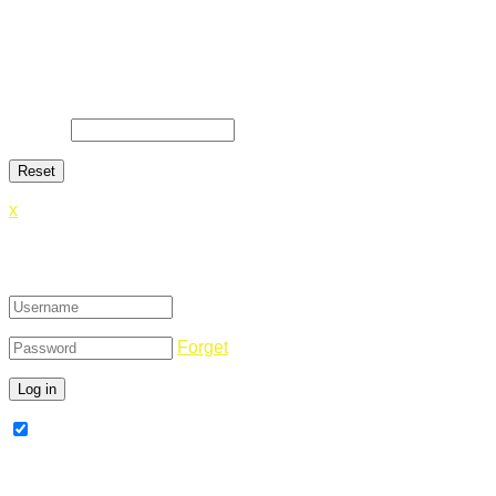
Lost Password
Lost your password? Please enter your email address. You
will receive a link and will create a new password via email.
E-Mail
*
x
Login
Forget
Remember Me
Register Now