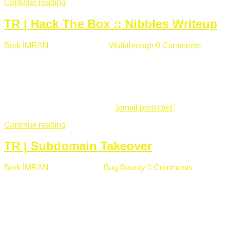
Continue reading
TR | Hack The Box :: Nibbles Writeup
Berk İMRAN
Mayıs 28 , 2018
Walkthrough
0 Comments
178
views
Merhabalar, Hackthebox serimize Nibbles makinası ile
başlıyoruz. Makinanın seviyesine ben de "Easy" diyorum.
Gelelim çözüme... Makinamızda 80 ve 22 portları açık. 80
portundan erişim sağladığımızda açıklama satırında
/nibbleblog adresini görüyoruz.
[email protected]
:~# curl ...
Continue reading
TR | Subdomain Takeover
Berk İMRAN
Mart 31 , 2018
Bug Bounty
0 Comments
824
views
Herkese merhaba, Daha önce yazdığım subdomain takeover
konusu gerek İngilizce gerekse karmaşık olmasından dolayı
çok anlaşılamamıştı. Bugün Türkçe ve detaylı olarak
anlatmaya çalışacağım. Subdomain Takeover Genellikle çok