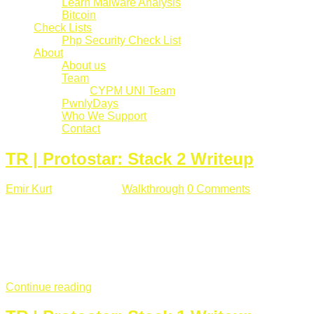
Learn Malware Analysis
Bitcoin
Check Lists
Php Security Check List
About
About us
Team
CYPM UNI Team
PwnlyDays
Who We Support
Contact
TR | Protostar: Stack 2 Writeup
Emir Kurt
Mart 6 , 2019
Walkthrough
0 Comments
529 views
Stack2.c Amaç: "you have correctly got the variable to the
right value" satırını yazdırmak. #include <stdlib.h> #include
<unistd.h> #include <stdio.h> #include <string.h> int main(int
argc, char **argv) { volatile int modified; char buffer[64]; char
*variable; variable = getenv("GREENIE"); if(variable ...
Continue reading