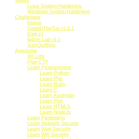
Series
Linux System Hardening
Windows System Hardening
Challenges
Kevgir
SmashTheTux v1.0.1
Elek v1
6days Lab v1.1
VulnOurBlog
Awesome
All Lists
Play CTF
Learn Programming
Learn Python
Learn Php
Learn Ruby
Learn C
Learn Assembly
Learn Perl
Learn HTML5
Learn NodeJs
Learn Pentesting
Learn Network Security
Learn Web Security
Learn Wifi Security