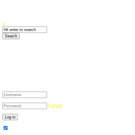
Canyoupwn.me ~
Create an account
x
Login
Forget
Remember Me