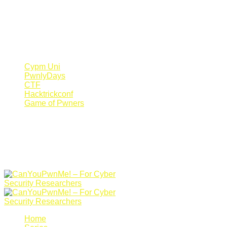
Register Now
Canyoupwn.me ~
Create an account
Cypm Uni
PwnlyDays
CTF
Hacktrickconf
Game of Pwners
Home