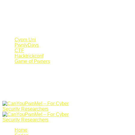
Register Now
Canyoupwn.me ~
Create an account
Cypm Uni
PwnlyDays
CTF
Hacktrickconf
Game of Pwners
Home