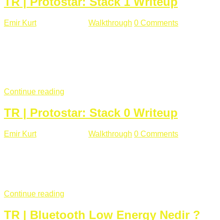
TR | Protostar: Stack 1 Writeup
Emir Kurt
Ocak 9 , 2019
Walkthrough
0 Comments
292 views
Stack1.c Amaç: "you have correctly got the variable to the
right value" satırını yazdırmak. #include <stdlib.h> #include
<unistd.h> #include <stdio.h> #include <string.h> int main(int
argc, char **argv) { volatile int modified; char buffer[64];
if(argc == 1) { ...
Continue reading
TR | Protostar: Stack 0 Writeup
Emir Kurt
Ocak 6 , 2019
Walkthrough
0 Comments
353 views
Stack0.c Amaç: “you have changed the ‘modified’ variable”
satırını yazdırmak. #include <stdlib.h> #include <unistd.h>
#include <stdio.h> int main(int argc, char **argv) { volatile int
modified; ...
Continue reading
TR | Bluetooth Low Energy Nedir ?