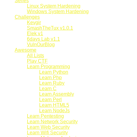
Series
Linux System Hardening
Windows System Hardening
Challenges
Kevgir
SmashTheTux v1.0.1
Elek v1
6days Lab v1.1
VulnOurBlog
Awesome
All Lists
Play CTF
Learn Programming
Learn Python
Learn Php
Learn Ruby
Learn C
Learn Assembly
Learn Perl
Learn HTML5
Learn NodeJs
Learn Pentesting
Learn Network Security
Learn Web Security
Learn Wifi Security