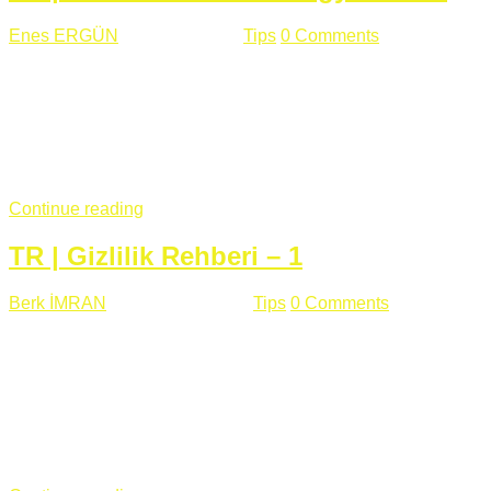
Enes ERGÜN
Eylül 13 , 2018
Tips
0 Comments
785 views
Öğrenilmesi Gereken Terimler GAP (Generic Access
Protocol) GATT (Generic Attribute Profile) UUID (Universally
Unique Identifier) (128 Bit Özel Tanımlayıcı) Giriş BLE
protocolü Bluetooth SIG tarafından geliştirimiltir. Bluetooth ile
karşılaştırıldığında(Bluetooh Classic)'e göre BLE daha az
güç ...
Continue reading
TR | Gizlilik Rehberi – 1
Berk İMRAN
Haziran 15 , 2018
Tips
0 Comments
644 views
Son zamanlarda kulağımıza çok gelir oldu bu kelime
"gizlilik". Facebook'un Cambridge Analytica vakası, Twitter'ın
iç ağdaki log sistemindenden kaynaklanan bir açıklıktan
dolayı kullanıcı parolalarının açık şekilde iletildiğini
duyurması, seçmen bilgilerinin yayılması, sürecini yakınen
takip ettiğimiz, gizliliğimizi ve özgürlüğümüzü kısıtlayan VPN,
...