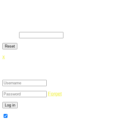
Lost Password
Lost your password? Please enter your email address. You
will receive a link and will create a new password via email.
E-Mail
*
x
Login
Forget
Remember Me
Register Now