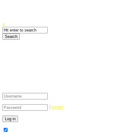
Canyoupwn.me ~
Create an account
x
Login
Forget
Remember Me