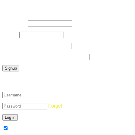
Register Now
Username
*
E-Mail
*
Password
*
Confirm Password
*
Login
Forget
Remember Me