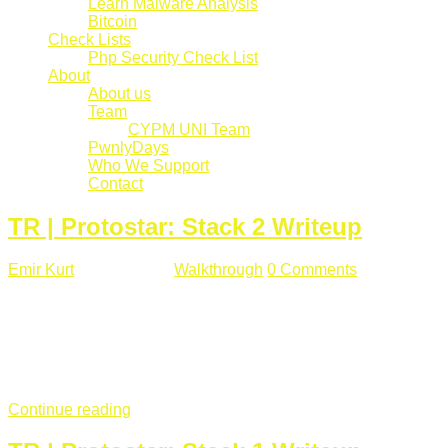
Learn Malware Analysis
Bitcoin
Check Lists
Php Security Check List
About
About us
Team
CYPM UNI Team
PwnlyDays
Who We Support
Contact
TR | Protostar: Stack 2 Writeup
Emir Kurt
Mart 6 , 2019
Walkthrough
0 Comments
529 views
Stack2.c Amaç: "you have correctly got the variable to the
right value" satırını yazdırmak. #include <stdlib.h> #include
<unistd.h> #include <stdio.h> #include <string.h> int main(int
argc, char **argv) { volatile int modified; char buffer[64]; char
*variable; variable = getenv("GREENIE"); if(variable ...
Continue reading