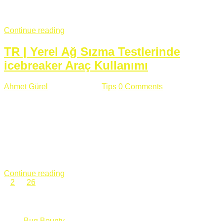
fazla subdomainin olduğu büyük sitelerde denk geldiğim
subdomain takeover, Amazon S3, Github, Google gibi ...
Continue reading
TR | Yerel Ağ Sızma Testlerinde
icebreaker Araç Kullanımı
Ahmet Gürel
Mart 28 , 2018
Tips
0 Comments
561 views
icebreaker Aracı Nedir? icebreaker
aracı https://github.com/DanMcInerney/icebreaker adresinden
ulaşabileceğiniz açık kaynak kodlu bir sızma testi aracıdır.
Yerel ağda bulunduğunuz fakat Active Directory dışında
olduğunuz zamanlar size düz metin kimlik bilgilerini iletmek
için Active Directory’ye karşı ağ saldırılarını otomatik hale
getirir. Yerel ağ testlerinde ...
Continue reading
1
2
…
26
Categories
Bug Bounty