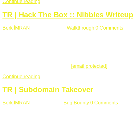
Continue reading
TR | Hack The Box :: Nibbles Writeup
Berk İMRAN
Mayıs 28 , 2018
Walkthrough
0 Comments
178
views
Merhabalar, Hackthebox serimize Nibbles makinası ile
başlıyoruz. Makinanın seviyesine ben de "Easy" diyorum.
Gelelim çözüme... Makinamızda 80 ve 22 portları açık. 80
portundan erişim sağladığımızda açıklama satırında
/nibbleblog adresini görüyoruz.
[email protected]
:~# curl ...
Continue reading
TR | Subdomain Takeover
Berk İMRAN
Mart 31 , 2018
Bug Bounty
0 Comments
824
views
Herkese merhaba, Daha önce yazdığım subdomain takeover
konusu gerek İngilizce gerekse karmaşık olmasından dolayı
çok anlaşılamamıştı. Bugün Türkçe ve detaylı olarak
anlatmaya çalışacağım. Subdomain Takeover Genellikle çok