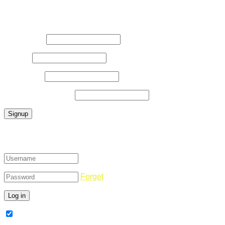
Register Now
Username
*
E-Mail
*
Password
*
Confirm Password
*
Login
Forget
Remember Me