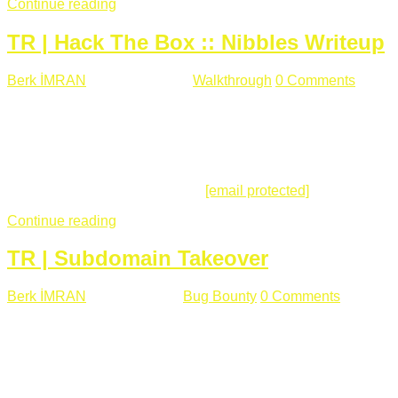
Continue reading
TR | Hack The Box :: Nibbles Writeup
Berk İMRAN
Mayıs 28 , 2018
Walkthrough
0 Comments
178
views
Merhabalar, Hackthebox serimize Nibbles makinası ile
başlıyoruz. Makinanın seviyesine ben de "Easy" diyorum.
Gelelim çözüme... Makinamızda 80 ve 22 portları açık. 80
portundan erişim sağladığımızda açıklama satırında
/nibbleblog adresini görüyoruz.
[email protected]
:~# curl ...
Continue reading
TR | Subdomain Takeover
Berk İMRAN
Mart 31 , 2018
Bug Bounty
0 Comments
824
views
Herkese merhaba, Daha önce yazdığım subdomain takeover
konusu gerek İngilizce gerekse karmaşık olmasından dolayı
çok anlaşılamamıştı. Bugün Türkçe ve detaylı olarak
anlatmaya çalışacağım. Subdomain Takeover Genellikle çok