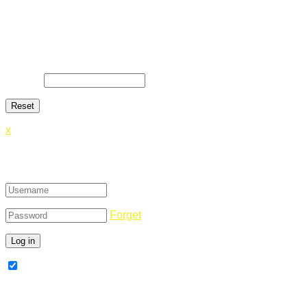
Lost Password
Lost your password? Please enter your email address. You
will receive a link and will create a new password via email.
E-Mail
*
x
Login
Forget
Remember Me
Register Now