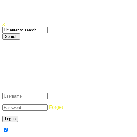
Canyoupwn.me ~
Create an account
x
Login
Forget
Remember Me