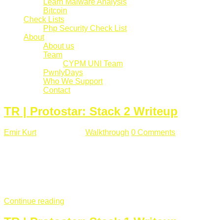
Learn Malware Analysis
Bitcoin
Check Lists
Php Security Check List
About
About us
Team
CYPM UNI Team
PwnlyDays
Who We Support
Contact
TR | Protostar: Stack 2 Writeup
Emir Kurt
Mart 6 , 2019
Walkthrough
0 Comments
529 views
Stack2.c Amaç: "you have correctly got the variable to the
right value" satırını yazdırmak. #include <stdlib.h> #include
<unistd.h> #include <stdio.h> #include <string.h> int main(int
argc, char **argv) { volatile int modified; char buffer[64]; char
*variable; variable = getenv("GREENIE"); if(variable ...
Continue reading