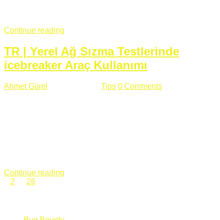
fazla subdomainin olduğu büyük sitelerde denk geldiğim
subdomain takeover, Amazon S3, Github, Google gibi ...
Continue reading
TR | Yerel Ağ Sızma Testlerinde
icebreaker Araç Kullanımı
Ahmet Gürel
Mart 28 , 2018
Tips
0 Comments
561 views
icebreaker Aracı Nedir? icebreaker
aracı https://github.com/DanMcInerney/icebreaker adresinden
ulaşabileceğiniz açık kaynak kodlu bir sızma testi aracıdır.
Yerel ağda bulunduğunuz fakat Active Directory dışında
olduğunuz zamanlar size düz metin kimlik bilgilerini iletmek
için Active Directory’ye karşı ağ saldırılarını otomatik hale
getirir. Yerel ağ testlerinde ...
Continue reading
1
2
…
26
Categories
Bug Bounty