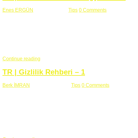
Enes ERGÜN
Eylül 13 , 2018
Tips
0 Comments
785 views
Öğrenilmesi Gereken Terimler GAP (Generic Access
Protocol) GATT (Generic Attribute Profile) UUID (Universally
Unique Identifier) (128 Bit Özel Tanımlayıcı) Giriş BLE
protocolü Bluetooth SIG tarafından geliştirimiltir. Bluetooth ile
karşılaştırıldığında(Bluetooh Classic)'e göre BLE daha az
güç ...
Continue reading
TR | Gizlilik Rehberi – 1
Berk İMRAN
Haziran 15 , 2018
Tips
0 Comments
644 views
Son zamanlarda kulağımıza çok gelir oldu bu kelime
"gizlilik". Facebook'un Cambridge Analytica vakası, Twitter'ın
iç ağdaki log sistemindenden kaynaklanan bir açıklıktan
dolayı kullanıcı parolalarının açık şekilde iletildiğini
duyurması, seçmen bilgilerinin yayılması, sürecini yakınen
takip ettiğimiz, gizliliğimizi ve özgürlüğümüzü kısıtlayan VPN,
...