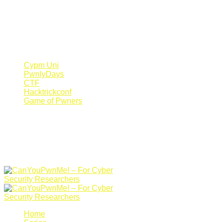
Register Now
Canyoupwn.me ~
Create an account
Cypm Uni
PwnlyDays
CTF
Hacktrickconf
Game of Pwners
Home