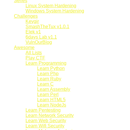
Series
Linux System Hardening
Windows System Hardening
Challenges
Kevgir
SmashTheTux v1.0.1
Elek v1
6days Lab v1.1
VulnOurBlog
Awesome
All Lists
Play CTF
Learn Programming
Learn Python
Learn Php
Learn Ruby
Learn C
Learn Assembly
Learn Perl
Learn HTML5
Learn NodeJs
Learn Pentesting
Learn Network Security
Learn Web Security
Learn Wifi Security