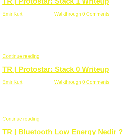
TR | Protostar: Stack 1 Writeup
Emir Kurt
Ocak 9 , 2019
Walkthrough
0 Comments
292 views
Stack1.c Amaç: "you have correctly got the variable to the
right value" satırını yazdırmak. #include <stdlib.h> #include
<unistd.h> #include <stdio.h> #include <string.h> int main(int
argc, char **argv) { volatile int modified; char buffer[64];
if(argc == 1) { ...
Continue reading
TR | Protostar: Stack 0 Writeup
Emir Kurt
Ocak 6 , 2019
Walkthrough
0 Comments
353 views
Stack0.c Amaç: “you have changed the ‘modified’ variable”
satırını yazdırmak. #include <stdlib.h> #include <unistd.h>
#include <stdio.h> int main(int argc, char **argv) { volatile int
modified; ...
Continue reading
TR | Bluetooth Low Energy Nedir ?