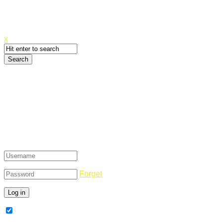
Canyoupwn.me ~
Create an account
x
Login
Forget
Remember Me