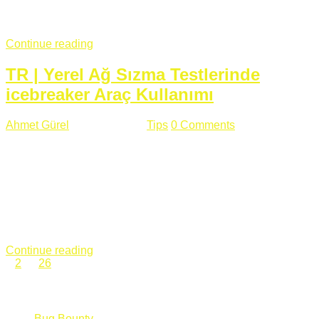
fazla subdomainin olduğu büyük sitelerde denk geldiğim
subdomain takeover, Amazon S3, Github, Google gibi ...
Continue reading
TR | Yerel Ağ Sızma Testlerinde
icebreaker Araç Kullanımı
Ahmet Gürel
Mart 28 , 2018
Tips
0 Comments
561 views
icebreaker Aracı Nedir? icebreaker
aracı https://github.com/DanMcInerney/icebreaker adresinden
ulaşabileceğiniz açık kaynak kodlu bir sızma testi aracıdır.
Yerel ağda bulunduğunuz fakat Active Directory dışında
olduğunuz zamanlar size düz metin kimlik bilgilerini iletmek
için Active Directory’ye karşı ağ saldırılarını otomatik hale
getirir. Yerel ağ testlerinde ...
Continue reading
1
2
…
26
Categories
Bug Bounty