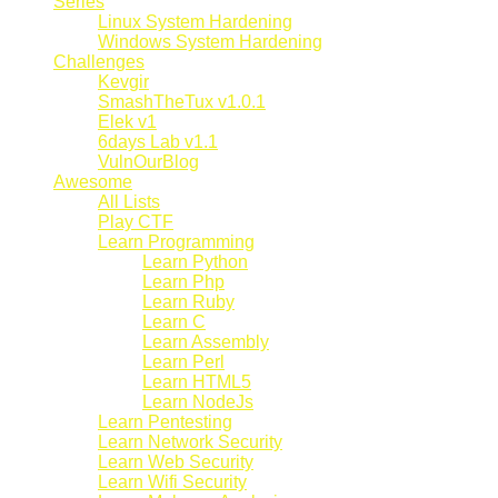
Series
Linux System Hardening
Windows System Hardening
Challenges
Kevgir
SmashTheTux v1.0.1
Elek v1
6days Lab v1.1
VulnOurBlog
Awesome
All Lists
Play CTF
Learn Programming
Learn Python
Learn Php
Learn Ruby
Learn C
Learn Assembly
Learn Perl
Learn HTML5
Learn NodeJs
Learn Pentesting
Learn Network Security
Learn Web Security
Learn Wifi Security