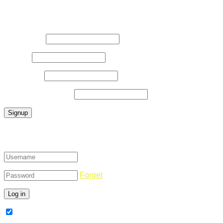
Register Now
Username
*
E-Mail
*
Password
*
Confirm Password
*
Login
Forget
Remember Me