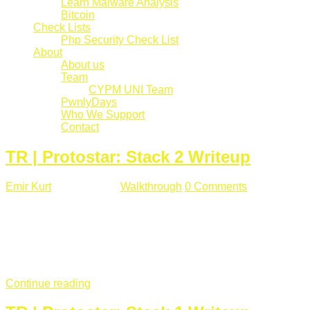
Learn Malware Analysis
Bitcoin
Check Lists
Php Security Check List
About
About us
Team
CYPM UNI Team
PwnlyDays
Who We Support
Contact
TR | Protostar: Stack 2 Writeup
Emir Kurt
Mart 6 , 2019
Walkthrough
0 Comments
529 views
Stack2.c Amaç: "you have correctly got the variable to the
right value" satırını yazdırmak. #include <stdlib.h> #include
<unistd.h> #include <stdio.h> #include <string.h> int main(int
argc, char **argv) { volatile int modified; char buffer[64]; char
*variable; variable = getenv("GREENIE"); if(variable ...
Continue reading