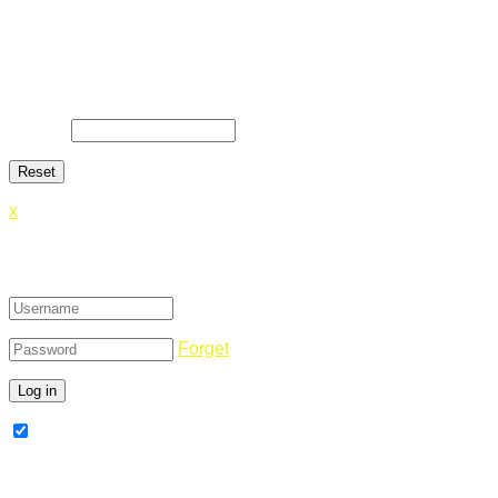
Lost Password
Lost your password? Please enter your email address. You
will receive a link and will create a new password via email.
E-Mail
*
x
Login
Forget
Remember Me
Register Now