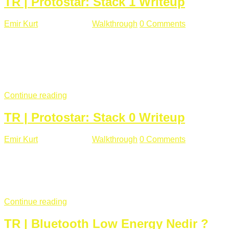
TR | Protostar: Stack 1 Writeup
Emir Kurt
Ocak 9 , 2019
Walkthrough
0 Comments
292 views
Stack1.c Amaç: "you have correctly got the variable to the
right value" satırını yazdırmak. #include <stdlib.h> #include
<unistd.h> #include <stdio.h> #include <string.h> int main(int
argc, char **argv) { volatile int modified; char buffer[64];
if(argc == 1) { ...
Continue reading
TR | Protostar: Stack 0 Writeup
Emir Kurt
Ocak 6 , 2019
Walkthrough
0 Comments
353 views
Stack0.c Amaç: “you have changed the ‘modified’ variable”
satırını yazdırmak. #include <stdlib.h> #include <unistd.h>
#include <stdio.h> int main(int argc, char **argv) { volatile int
modified; ...
Continue reading
TR | Bluetooth Low Energy Nedir ?