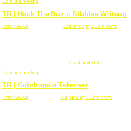
Continue reading
TR | Hack The Box :: Nibbles Writeup
Berk İMRAN
Mayıs 28 , 2018
Walkthrough
0 Comments
178
views
Merhabalar, Hackthebox serimize Nibbles makinası ile
başlıyoruz. Makinanın seviyesine ben de "Easy" diyorum.
Gelelim çözüme... Makinamızda 80 ve 22 portları açık. 80
portundan erişim sağladığımızda açıklama satırında
/nibbleblog adresini görüyoruz.
[email protected]
:~# curl ...
Continue reading
TR | Subdomain Takeover
Berk İMRAN
Mart 31 , 2018
Bug Bounty
0 Comments
824
views
Herkese merhaba, Daha önce yazdığım subdomain takeover
konusu gerek İngilizce gerekse karmaşık olmasından dolayı
çok anlaşılamamıştı. Bugün Türkçe ve detaylı olarak
anlatmaya çalışacağım. Subdomain Takeover Genellikle çok