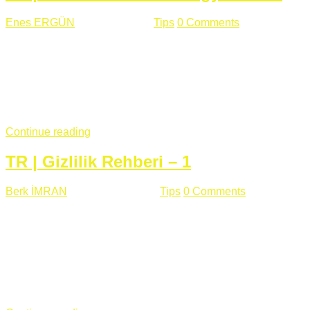
Enes ERGÜN
Eylül 13 , 2018
Tips
0 Comments
785 views
Öğrenilmesi Gereken Terimler GAP (Generic Access
Protocol) GATT (Generic Attribute Profile) UUID (Universally
Unique Identifier) (128 Bit Özel Tanımlayıcı) Giriş BLE
protocolü Bluetooth SIG tarafından geliştirimiltir. Bluetooth ile
karşılaştırıldığında(Bluetooh Classic)'e göre BLE daha az
güç ...
Continue reading
TR | Gizlilik Rehberi – 1
Berk İMRAN
Haziran 15 , 2018
Tips
0 Comments
644 views
Son zamanlarda kulağımıza çok gelir oldu bu kelime
"gizlilik". Facebook'un Cambridge Analytica vakası, Twitter'ın
iç ağdaki log sistemindenden kaynaklanan bir açıklıktan
dolayı kullanıcı parolalarının açık şekilde iletildiğini
duyurması, seçmen bilgilerinin yayılması, sürecini yakınen
takip ettiğimiz, gizliliğimizi ve özgürlüğümüzü kısıtlayan VPN,
...