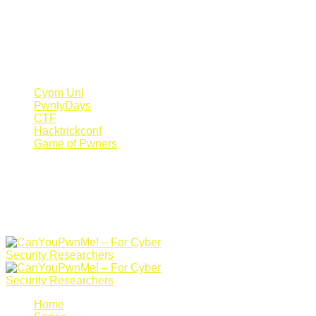
Register Now
Canyoupwn.me ~
Create an account
Cypm Uni
PwnlyDays
CTF
Hacktrickconf
Game of Pwners
Home