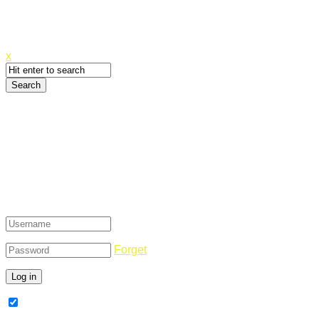
Canyoupwn.me ~
Create an account
x
Login
Forget
Remember Me