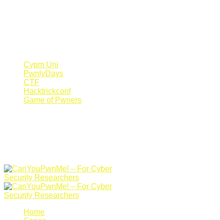
Register Now
Canyoupwn.me ~
Create an account
Cypm Uni
PwnlyDays
CTF
Hacktrickconf
Game of Pwners
Home