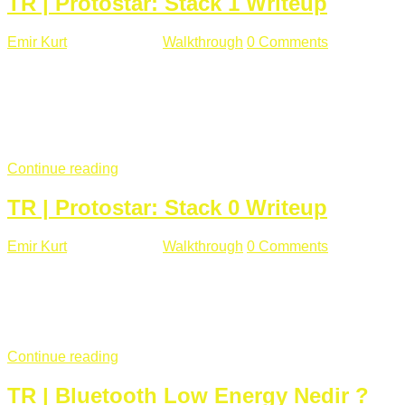
TR | Protostar: Stack 1 Writeup
Emir Kurt
Ocak 9 , 2019
Walkthrough
0 Comments
292 views
Stack1.c Amaç: "you have correctly got the variable to the
right value" satırını yazdırmak. #include <stdlib.h> #include
<unistd.h> #include <stdio.h> #include <string.h> int main(int
argc, char **argv) { volatile int modified; char buffer[64];
if(argc == 1) { ...
Continue reading
TR | Protostar: Stack 0 Writeup
Emir Kurt
Ocak 6 , 2019
Walkthrough
0 Comments
353 views
Stack0.c Amaç: “you have changed the ‘modified’ variable”
satırını yazdırmak. #include <stdlib.h> #include <unistd.h>
#include <stdio.h> int main(int argc, char **argv) { volatile int
modified; ...
Continue reading
TR | Bluetooth Low Energy Nedir ?