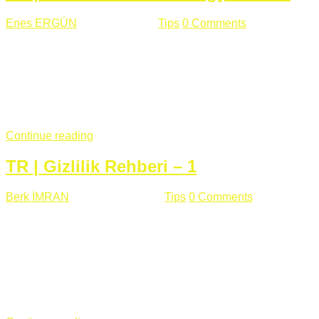
Enes ERGÜN
Eylül 13 , 2018
Tips
0 Comments
785 views
Öğrenilmesi Gereken Terimler GAP (Generic Access
Protocol) GATT (Generic Attribute Profile) UUID (Universally
Unique Identifier) (128 Bit Özel Tanımlayıcı) Giriş BLE
protocolü Bluetooth SIG tarafından geliştirimiltir. Bluetooth ile
karşılaştırıldığında(Bluetooh Classic)'e göre BLE daha az
güç ...
Continue reading
TR | Gizlilik Rehberi – 1
Berk İMRAN
Haziran 15 , 2018
Tips
0 Comments
644 views
Son zamanlarda kulağımıza çok gelir oldu bu kelime
"gizlilik". Facebook'un Cambridge Analytica vakası, Twitter'ın
iç ağdaki log sistemindenden kaynaklanan bir açıklıktan
dolayı kullanıcı parolalarının açık şekilde iletildiğini
duyurması, seçmen bilgilerinin yayılması, sürecini yakınen
takip ettiğimiz, gizliliğimizi ve özgürlüğümüzü kısıtlayan VPN,
...