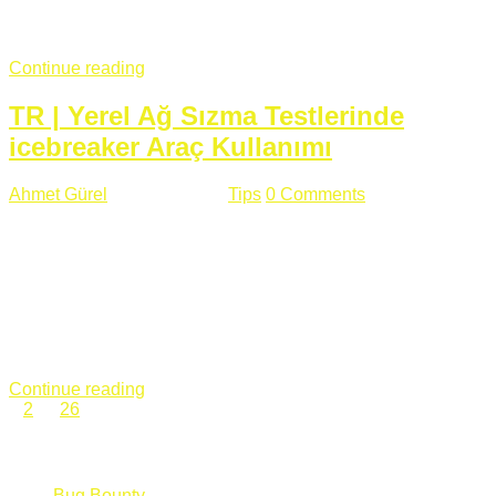
fazla subdomainin olduğu büyük sitelerde denk geldiğim
subdomain takeover, Amazon S3, Github, Google gibi ...
Continue reading
TR | Yerel Ağ Sızma Testlerinde
icebreaker Araç Kullanımı
Ahmet Gürel
Mart 28 , 2018
Tips
0 Comments
561 views
icebreaker Aracı Nedir? icebreaker
aracı https://github.com/DanMcInerney/icebreaker adresinden
ulaşabileceğiniz açık kaynak kodlu bir sızma testi aracıdır.
Yerel ağda bulunduğunuz fakat Active Directory dışında
olduğunuz zamanlar size düz metin kimlik bilgilerini iletmek
için Active Directory’ye karşı ağ saldırılarını otomatik hale
getirir. Yerel ağ testlerinde ...
Continue reading
1
2
…
26
Categories
Bug Bounty