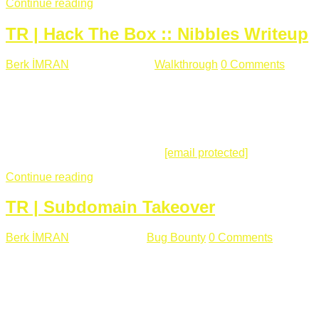
Continue reading
TR | Hack The Box :: Nibbles Writeup
Berk İMRAN
Mayıs 28 , 2018
Walkthrough
0 Comments
178
views
Merhabalar, Hackthebox serimize Nibbles makinası ile
başlıyoruz. Makinanın seviyesine ben de "Easy" diyorum.
Gelelim çözüme... Makinamızda 80 ve 22 portları açık. 80
portundan erişim sağladığımızda açıklama satırında
/nibbleblog adresini görüyoruz.
[email protected]
:~# curl ...
Continue reading
TR | Subdomain Takeover
Berk İMRAN
Mart 31 , 2018
Bug Bounty
0 Comments
824
views
Herkese merhaba, Daha önce yazdığım subdomain takeover
konusu gerek İngilizce gerekse karmaşık olmasından dolayı
çok anlaşılamamıştı. Bugün Türkçe ve detaylı olarak
anlatmaya çalışacağım. Subdomain Takeover Genellikle çok