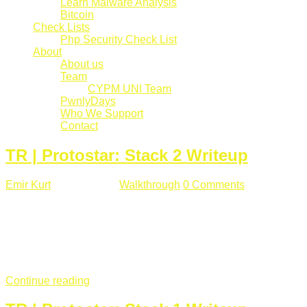
Learn Malware Analysis
Bitcoin
Check Lists
Php Security Check List
About
About us
Team
CYPM UNI Team
PwnlyDays
Who We Support
Contact
TR | Protostar: Stack 2 Writeup
Emir Kurt
Mart 6 , 2019
Walkthrough
0 Comments
529 views
Stack2.c Amaç: "you have correctly got the variable to the
right value" satırını yazdırmak. #include <stdlib.h> #include
<unistd.h> #include <stdio.h> #include <string.h> int main(int
argc, char **argv) { volatile int modified; char buffer[64]; char
*variable; variable = getenv("GREENIE"); if(variable ...
Continue reading