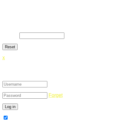
Lost Password
Lost your password? Please enter your email address. You
will receive a link and will create a new password via email.
E-Mail
*
x
Login
Forget
Remember Me
Register Now