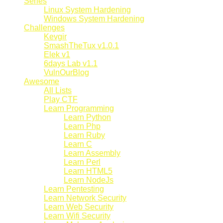
Series
Linux System Hardening
Windows System Hardening
Challenges
Kevgir
SmashTheTux v1.0.1
Elek v1
6days Lab v1.1
VulnOurBlog
Awesome
All Lists
Play CTF
Learn Programming
Learn Python
Learn Php
Learn Ruby
Learn C
Learn Assembly
Learn Perl
Learn HTML5
Learn NodeJs
Learn Pentesting
Learn Network Security
Learn Web Security
Learn Wifi Security