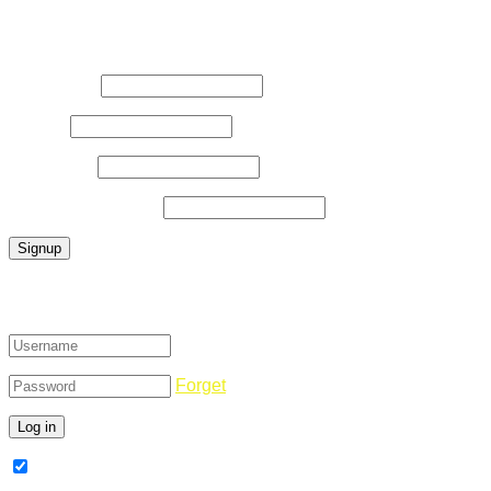
Register Now
Username
*
E-Mail
*
Password
*
Confirm Password
*
Login
Forget
Remember Me