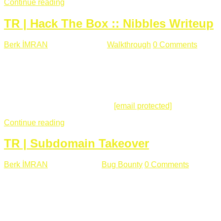
Continue reading
TR | Hack The Box :: Nibbles Writeup
Berk İMRAN
Mayıs 28 , 2018
Walkthrough
0 Comments
178
views
Merhabalar, Hackthebox serimize Nibbles makinası ile
başlıyoruz. Makinanın seviyesine ben de "Easy" diyorum.
Gelelim çözüme... Makinamızda 80 ve 22 portları açık. 80
portundan erişim sağladığımızda açıklama satırında
/nibbleblog adresini görüyoruz.
[email protected]
:~# curl ...
Continue reading
TR | Subdomain Takeover
Berk İMRAN
Mart 31 , 2018
Bug Bounty
0 Comments
824
views
Herkese merhaba, Daha önce yazdığım subdomain takeover
konusu gerek İngilizce gerekse karmaşık olmasından dolayı
çok anlaşılamamıştı. Bugün Türkçe ve detaylı olarak
anlatmaya çalışacağım. Subdomain Takeover Genellikle çok