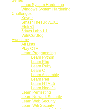
Series
Linux System Hardening
Windows System Hardening
Challenges
Kevgir
SmashTheTux v1.0.1
Elek v1
6days Lab v1.1
VulnOurBlog
Awesome
All Lists
Play CTF
Learn Programming
Learn Python
Learn Php
Learn Ruby
Learn C
Learn Assembly
Learn Perl
Learn HTML5
Learn NodeJs
Learn Pentesting
Learn Network Security
Learn Web Security
Learn Wifi Security