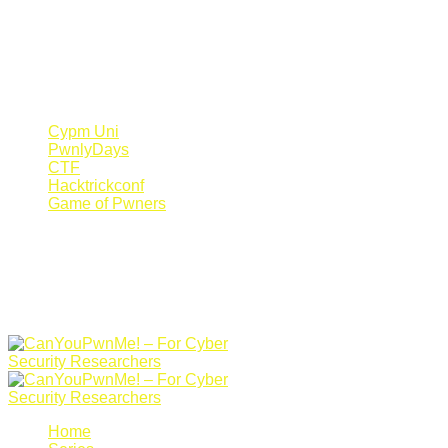
Register Now
Canyoupwn.me ~
Create an account
Cypm Uni
PwnlyDays
CTF
Hacktrickconf
Game of Pwners
Home