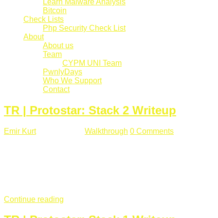
Learn Malware Analysis
Bitcoin
Check Lists
Php Security Check List
About
About us
Team
CYPM UNI Team
PwnlyDays
Who We Support
Contact
TR | Protostar: Stack 2 Writeup
Emir Kurt
Mart 6 , 2019
Walkthrough
0 Comments
529 views
Stack2.c Amaç: "you have correctly got the variable to the
right value" satırını yazdırmak. #include <stdlib.h> #include
<unistd.h> #include <stdio.h> #include <string.h> int main(int
argc, char **argv) { volatile int modified; char buffer[64]; char
*variable; variable = getenv("GREENIE"); if(variable ...
Continue reading