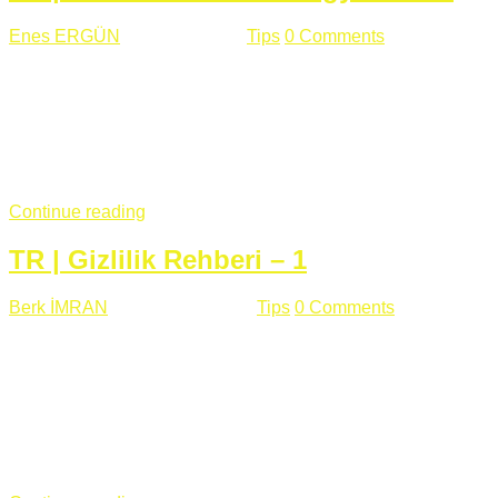
Enes ERGÜN
Eylül 13 , 2018
Tips
0 Comments
785 views
Öğrenilmesi Gereken Terimler GAP (Generic Access
Protocol) GATT (Generic Attribute Profile) UUID (Universally
Unique Identifier) (128 Bit Özel Tanımlayıcı) Giriş BLE
protocolü Bluetooth SIG tarafından geliştirimiltir. Bluetooth ile
karşılaştırıldığında(Bluetooh Classic)'e göre BLE daha az
güç ...
Continue reading
TR | Gizlilik Rehberi – 1
Berk İMRAN
Haziran 15 , 2018
Tips
0 Comments
644 views
Son zamanlarda kulağımıza çok gelir oldu bu kelime
"gizlilik". Facebook'un Cambridge Analytica vakası, Twitter'ın
iç ağdaki log sistemindenden kaynaklanan bir açıklıktan
dolayı kullanıcı parolalarının açık şekilde iletildiğini
duyurması, seçmen bilgilerinin yayılması, sürecini yakınen
takip ettiğimiz, gizliliğimizi ve özgürlüğümüzü kısıtlayan VPN,
...