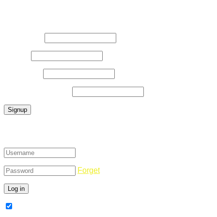
Register Now
Username
*
E-Mail
*
Password
*
Confirm Password
*
Login
Forget
Remember Me