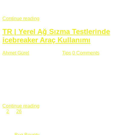
fazla subdomainin olduğu büyük sitelerde denk geldiğim
subdomain takeover, Amazon S3, Github, Google gibi ...
Continue reading
TR | Yerel Ağ Sızma Testlerinde
icebreaker Araç Kullanımı
Ahmet Gürel
Mart 28 , 2018
Tips
0 Comments
561 views
icebreaker Aracı Nedir? icebreaker
aracı https://github.com/DanMcInerney/icebreaker adresinden
ulaşabileceğiniz açık kaynak kodlu bir sızma testi aracıdır.
Yerel ağda bulunduğunuz fakat Active Directory dışında
olduğunuz zamanlar size düz metin kimlik bilgilerini iletmek
için Active Directory’ye karşı ağ saldırılarını otomatik hale
getirir. Yerel ağ testlerinde ...
Continue reading
1
2
…
26
Categories
Bug Bounty