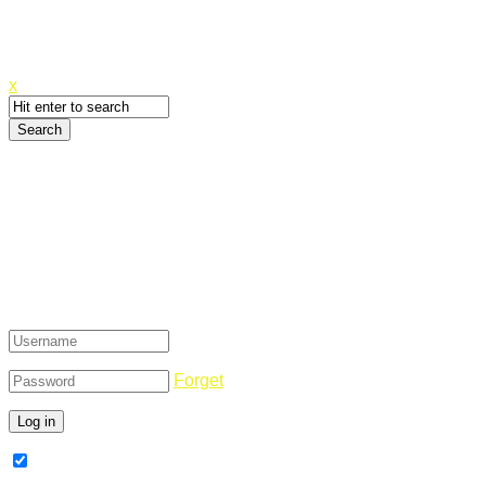
Canyoupwn.me ~
Create an account
x
Login
Forget
Remember Me