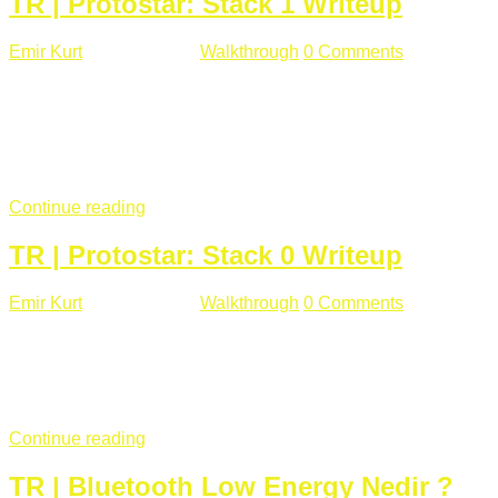
TR | Protostar: Stack 1 Writeup
Emir Kurt
Ocak 9 , 2019
Walkthrough
0 Comments
292 views
Stack1.c Amaç: "you have correctly got the variable to the
right value" satırını yazdırmak. #include <stdlib.h> #include
<unistd.h> #include <stdio.h> #include <string.h> int main(int
argc, char **argv) { volatile int modified; char buffer[64];
if(argc == 1) { ...
Continue reading
TR | Protostar: Stack 0 Writeup
Emir Kurt
Ocak 6 , 2019
Walkthrough
0 Comments
353 views
Stack0.c Amaç: “you have changed the ‘modified’ variable”
satırını yazdırmak. #include <stdlib.h> #include <unistd.h>
#include <stdio.h> int main(int argc, char **argv) { volatile int
modified; ...
Continue reading
TR | Bluetooth Low Energy Nedir ?