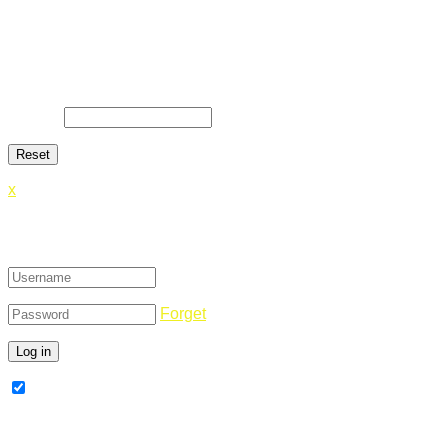
Lost Password
Lost your password? Please enter your email address. You
will receive a link and will create a new password via email.
E-Mail
*
x
Login
Forget
Remember Me
Register Now