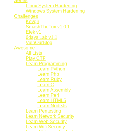
Series
Linux System Hardening
Windows System Hardening
Challenges
Kevgir
SmashTheTux v1.0.1
Elek v1
6days Lab v1.1
VulnOurBlog
Awesome
All Lists
Play CTF
Learn Programming
Learn Python
Learn Php
Learn Ruby
Learn C
Learn Assembly
Learn Perl
Learn HTML5
Learn NodeJs
Learn Pentesting
Learn Network Security
Learn Web Security
Learn Wifi Security