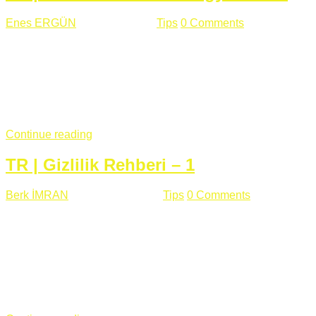
Enes ERGÜN
Eylül 13 , 2018
Tips
0 Comments
785 views
Öğrenilmesi Gereken Terimler GAP (Generic Access
Protocol) GATT (Generic Attribute Profile) UUID (Universally
Unique Identifier) (128 Bit Özel Tanımlayıcı) Giriş BLE
protocolü Bluetooth SIG tarafından geliştirimiltir. Bluetooth ile
karşılaştırıldığında(Bluetooh Classic)'e göre BLE daha az
güç ...
Continue reading
TR | Gizlilik Rehberi – 1
Berk İMRAN
Haziran 15 , 2018
Tips
0 Comments
644 views
Son zamanlarda kulağımıza çok gelir oldu bu kelime
"gizlilik". Facebook'un Cambridge Analytica vakası, Twitter'ın
iç ağdaki log sistemindenden kaynaklanan bir açıklıktan
dolayı kullanıcı parolalarının açık şekilde iletildiğini
duyurması, seçmen bilgilerinin yayılması, sürecini yakınen
takip ettiğimiz, gizliliğimizi ve özgürlüğümüzü kısıtlayan VPN,
...