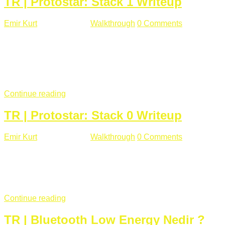
TR | Protostar: Stack 1 Writeup
Emir Kurt
Ocak 9 , 2019
Walkthrough
0 Comments
292 views
Stack1.c Amaç: "you have correctly got the variable to the
right value" satırını yazdırmak. #include <stdlib.h> #include
<unistd.h> #include <stdio.h> #include <string.h> int main(int
argc, char **argv) { volatile int modified; char buffer[64];
if(argc == 1) { ...
Continue reading
TR | Protostar: Stack 0 Writeup
Emir Kurt
Ocak 6 , 2019
Walkthrough
0 Comments
353 views
Stack0.c Amaç: “you have changed the ‘modified’ variable”
satırını yazdırmak. #include <stdlib.h> #include <unistd.h>
#include <stdio.h> int main(int argc, char **argv) { volatile int
modified; ...
Continue reading
TR | Bluetooth Low Energy Nedir ?