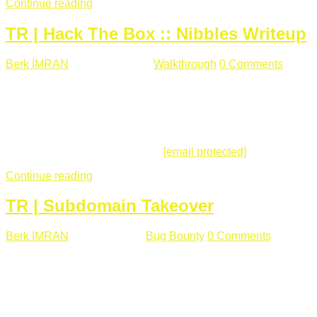
Continue reading
TR | Hack The Box :: Nibbles Writeup
Berk İMRAN
Mayıs 28 , 2018
Walkthrough
0 Comments
178
views
Merhabalar, Hackthebox serimize Nibbles makinası ile
başlıyoruz. Makinanın seviyesine ben de "Easy" diyorum.
Gelelim çözüme... Makinamızda 80 ve 22 portları açık. 80
portundan erişim sağladığımızda açıklama satırında
/nibbleblog adresini görüyoruz.
[email protected]
:~# curl ...
Continue reading
TR | Subdomain Takeover
Berk İMRAN
Mart 31 , 2018
Bug Bounty
0 Comments
824
views
Herkese merhaba, Daha önce yazdığım subdomain takeover
konusu gerek İngilizce gerekse karmaşık olmasından dolayı
çok anlaşılamamıştı. Bugün Türkçe ve detaylı olarak
anlatmaya çalışacağım. Subdomain Takeover Genellikle çok