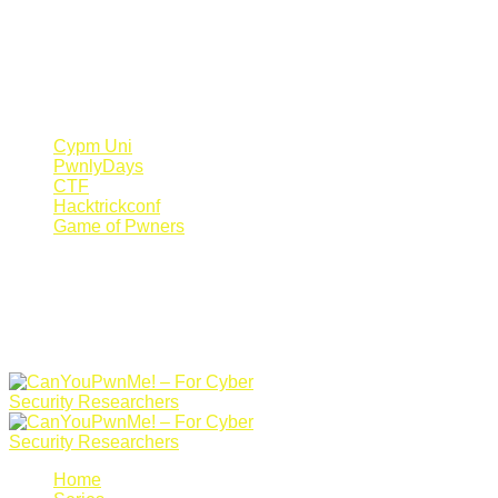
Register Now
Canyoupwn.me ~
Create an account
Cypm Uni
PwnlyDays
CTF
Hacktrickconf
Game of Pwners
Home