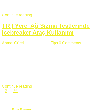
fazla subdomainin olduğu büyük sitelerde denk geldiğim
subdomain takeover, Amazon S3, Github, Google gibi ...
Continue reading
TR | Yerel Ağ Sızma Testlerinde
icebreaker Araç Kullanımı
Ahmet Gürel
Mart 28 , 2018
Tips
0 Comments
561 views
icebreaker Aracı Nedir? icebreaker
aracı https://github.com/DanMcInerney/icebreaker adresinden
ulaşabileceğiniz açık kaynak kodlu bir sızma testi aracıdır.
Yerel ağda bulunduğunuz fakat Active Directory dışında
olduğunuz zamanlar size düz metin kimlik bilgilerini iletmek
için Active Directory’ye karşı ağ saldırılarını otomatik hale
getirir. Yerel ağ testlerinde ...
Continue reading
1
2
…
26
Categories
Bug Bounty