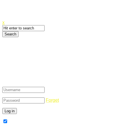
Canyoupwn.me ~
Create an account
x
Login
Forget
Remember Me