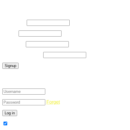
Register Now
Username
*
E-Mail
*
Password
*
Confirm Password
*
Login
Forget
Remember Me