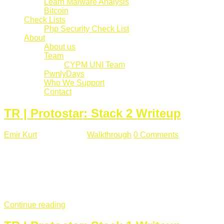
Learn Malware Analysis
Bitcoin
Check Lists
Php Security Check List
About
About us
Team
CYPM UNI Team
PwnlyDays
Who We Support
Contact
TR | Protostar: Stack 2 Writeup
Emir Kurt
Mart 6 , 2019
Walkthrough
0 Comments
529 views
Stack2.c Amaç: "you have correctly got the variable to the
right value" satırını yazdırmak. #include <stdlib.h> #include
<unistd.h> #include <stdio.h> #include <string.h> int main(int
argc, char **argv) { volatile int modified; char buffer[64]; char
*variable; variable = getenv("GREENIE"); if(variable ...
Continue reading