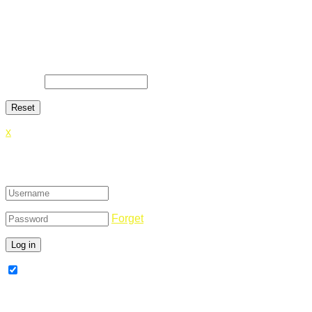
Lost Password
Lost your password? Please enter your email address. You
will receive a link and will create a new password via email.
E-Mail
*
x
Login
Forget
Remember Me
Register Now