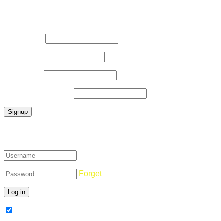
Register Now
Username
*
E-Mail
*
Password
*
Confirm Password
*
Login
Forget
Remember Me