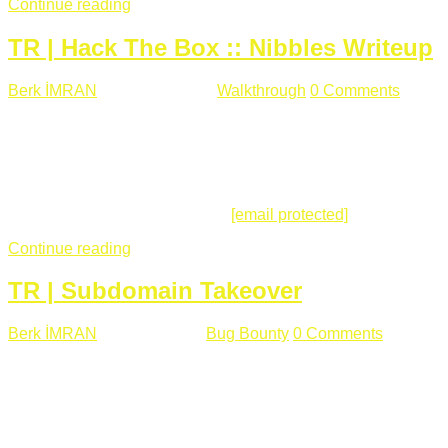
Continue reading
TR | Hack The Box :: Nibbles Writeup
Berk İMRAN
Mayıs 28 , 2018
Walkthrough
0 Comments
178
views
Merhabalar, Hackthebox serimize Nibbles makinası ile
başlıyoruz. Makinanın seviyesine ben de "Easy" diyorum.
Gelelim çözüme... Makinamızda 80 ve 22 portları açık. 80
portundan erişim sağladığımızda açıklama satırında
/nibbleblog adresini görüyoruz.
[email protected]
:~# curl ...
Continue reading
TR | Subdomain Takeover
Berk İMRAN
Mart 31 , 2018
Bug Bounty
0 Comments
824
views
Herkese merhaba, Daha önce yazdığım subdomain takeover
konusu gerek İngilizce gerekse karmaşık olmasından dolayı
çok anlaşılamamıştı. Bugün Türkçe ve detaylı olarak
anlatmaya çalışacağım. Subdomain Takeover Genellikle çok