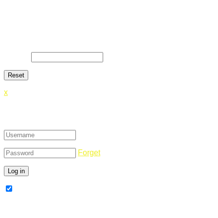
Lost Password
Lost your password? Please enter your email address. You
will receive a link and will create a new password via email.
E-Mail
*
x
Login
Forget
Remember Me
Register Now