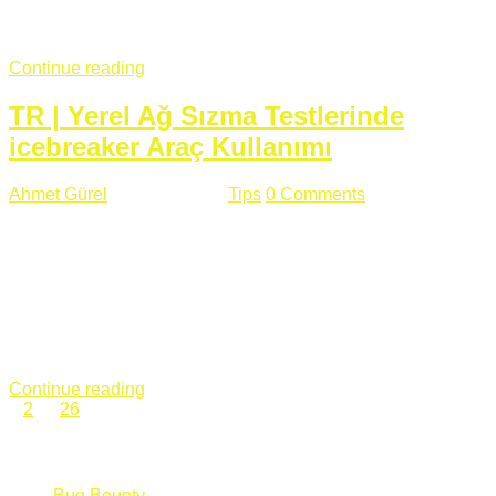
fazla subdomainin olduğu büyük sitelerde denk geldiğim
subdomain takeover, Amazon S3, Github, Google gibi ...
Continue reading
TR | Yerel Ağ Sızma Testlerinde
icebreaker Araç Kullanımı
Ahmet Gürel
Mart 28 , 2018
Tips
0 Comments
561 views
icebreaker Aracı Nedir? icebreaker
aracı https://github.com/DanMcInerney/icebreaker adresinden
ulaşabileceğiniz açık kaynak kodlu bir sızma testi aracıdır.
Yerel ağda bulunduğunuz fakat Active Directory dışında
olduğunuz zamanlar size düz metin kimlik bilgilerini iletmek
için Active Directory’ye karşı ağ saldırılarını otomatik hale
getirir. Yerel ağ testlerinde ...
Continue reading
1
2
…
26
Categories
Bug Bounty