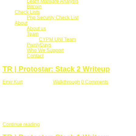
Learn Malware Analysis
Bitcoin
Check Lists
Php Security Check List
About
About us
Team
CYPM UNI Team
PwnlyDays
Who We Support
Contact
TR | Protostar: Stack 2 Writeup
Emir Kurt
Mart 6 , 2019
Walkthrough
0 Comments
529 views
Stack2.c Amaç: "you have correctly got the variable to the
right value" satırını yazdırmak. #include <stdlib.h> #include
<unistd.h> #include <stdio.h> #include <string.h> int main(int
argc, char **argv) { volatile int modified; char buffer[64]; char
*variable; variable = getenv("GREENIE"); if(variable ...
Continue reading