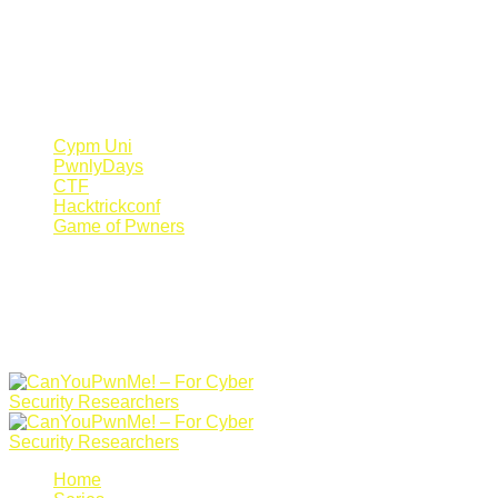
Register Now
Canyoupwn.me ~
Create an account
Cypm Uni
PwnlyDays
CTF
Hacktrickconf
Game of Pwners
Home