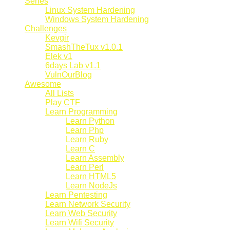
Series
Linux System Hardening
Windows System Hardening
Challenges
Kevgir
SmashTheTux v1.0.1
Elek v1
6days Lab v1.1
VulnOurBlog
Awesome
All Lists
Play CTF
Learn Programming
Learn Python
Learn Php
Learn Ruby
Learn C
Learn Assembly
Learn Perl
Learn HTML5
Learn NodeJs
Learn Pentesting
Learn Network Security
Learn Web Security
Learn Wifi Security