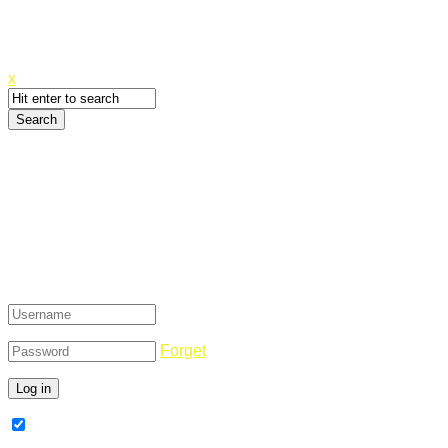
Canyoupwn.me ~
Create an account
x
Login
Forget
Remember Me