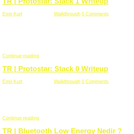
TR | Protostar: Stack 1 Writeup
Emir Kurt
Ocak 9 , 2019
Walkthrough
0 Comments
292 views
Stack1.c Amaç: "you have correctly got the variable to the
right value" satırını yazdırmak. #include <stdlib.h> #include
<unistd.h> #include <stdio.h> #include <string.h> int main(int
argc, char **argv) { volatile int modified; char buffer[64];
if(argc == 1) { ...
Continue reading
TR | Protostar: Stack 0 Writeup
Emir Kurt
Ocak 6 , 2019
Walkthrough
0 Comments
353 views
Stack0.c Amaç: “you have changed the ‘modified’ variable”
satırını yazdırmak. #include <stdlib.h> #include <unistd.h>
#include <stdio.h> int main(int argc, char **argv) { volatile int
modified; ...
Continue reading
TR | Bluetooth Low Energy Nedir ?