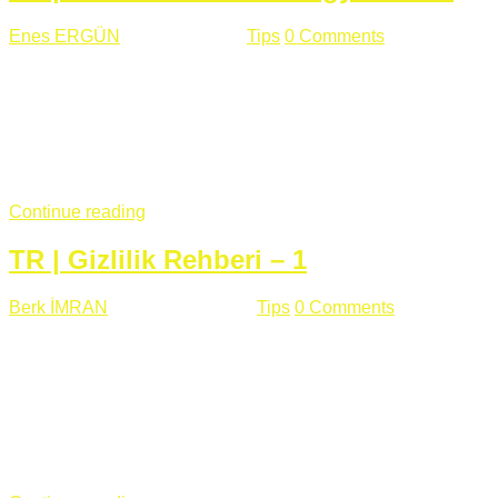
Enes ERGÜN
Eylül 13 , 2018
Tips
0 Comments
785 views
Öğrenilmesi Gereken Terimler GAP (Generic Access
Protocol) GATT (Generic Attribute Profile) UUID (Universally
Unique Identifier) (128 Bit Özel Tanımlayıcı) Giriş BLE
protocolü Bluetooth SIG tarafından geliştirimiltir. Bluetooth ile
karşılaştırıldığında(Bluetooh Classic)'e göre BLE daha az
güç ...
Continue reading
TR | Gizlilik Rehberi – 1
Berk İMRAN
Haziran 15 , 2018
Tips
0 Comments
644 views
Son zamanlarda kulağımıza çok gelir oldu bu kelime
"gizlilik". Facebook'un Cambridge Analytica vakası, Twitter'ın
iç ağdaki log sistemindenden kaynaklanan bir açıklıktan
dolayı kullanıcı parolalarının açık şekilde iletildiğini
duyurması, seçmen bilgilerinin yayılması, sürecini yakınen
takip ettiğimiz, gizliliğimizi ve özgürlüğümüzü kısıtlayan VPN,
...