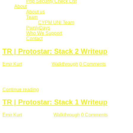
Php Security Check List
About
About us
Team
CYPM UNI Team
PwnlyDays
Who We Support
Contact
TR | Protostar: Stack 2 Writeup
Emir Kurt
Mart 6 , 2019
Walkthrough
0 Comments
529 views
Stack2.c Amaç: "you have correctly got the variable to the right
char **argv) { volatile int modified; char buffer[64]; char *varia
Continue reading
TR | Protostar: Stack 1 Writeup
Emir Kurt
Ocak 9 , 2019
Walkthrough
0 Comments
292 views
Stack1.c Amaç: "you have correctly got the variable to the right
char **argv) { volatile int modified; char buffer[64]; if(argc == 1) {