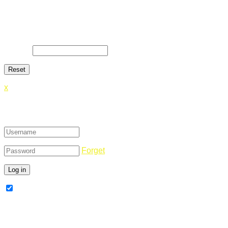
Lost Password
Lost your password? Please enter your email address. You will
E-Mail
*
x
Login
Forget
Remember Me
Register Now