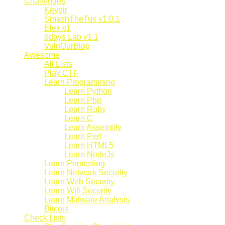
Challenges
Kevgir
SmashTheTux v1.0.1
Elek v1
6days Lab v1.1
VulnOurBlog
Awesome
All Lists
Play CTF
Learn Programming
Learn Python
Learn Php
Learn Ruby
Learn C
Learn Assembly
Learn Perl
Learn HTML5
Learn NodeJs
Learn Pentesting
Learn Network Security
Learn Web Security
Learn Wifi Security
Learn Malware Analysis
Bitcoin
Check Lists