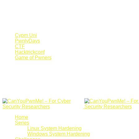
Register Now
Canyoupwn.me ~
Create an account
Cypm Uni
PwnlyDays
CTF
Hacktrickconf
Game of Pwners
Home
Series
Linux System Hardening
Windows System Hardening