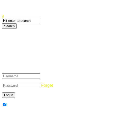
Canyoupwn.me ~
Create an account
x
Login
Forget
Remember Me