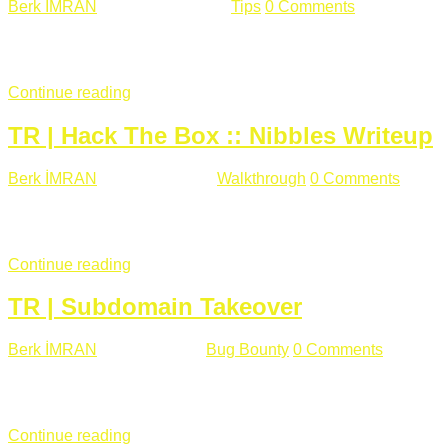
Berk İMRAN
Haziran 15 , 2018
Tips
0 Comments
644 views
Son zamanlarda kulağımıza çok gelir oldu bu kelime "gizlilik".
parolalarının açık şekilde iletildiğini duyurması, seçmen bilgile
Continue reading
TR | Hack The Box :: Nibbles Writeup
Berk İMRAN
Mayıs 28 , 2018
Walkthrough
0 Comments
178 v
Merhabalar, Hackthebox serimize Nibbles makinası ile başlıyo
sağladığımızda açıklama satırında /nibbleblog adresini görüyo
Continue reading
TR | Subdomain Takeover
Berk İMRAN
Mart 31 , 2018
Bug Bounty
0 Comments
824 vie
Herkese merhaba, Daha önce yazdığım subdomain takeover kon
çalışacağım. Subdomain Takeover Genellikle çok fazla subdom
Continue reading