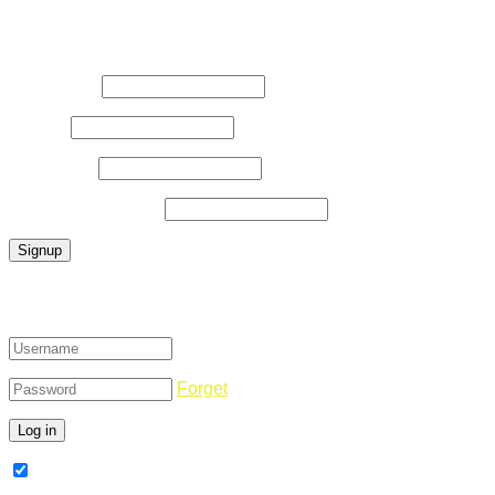
Register Now
Username
*
E-Mail
*
Password
*
Confirm Password
*
Login
Forget
Remember Me