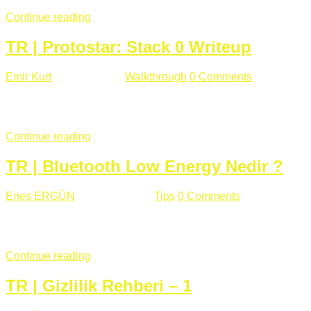
Continue reading
TR | Protostar: Stack 0 Writeup
Emir Kurt
Ocak 6 , 2019
Walkthrough
0 Comments
353 views
Stack0.c Amaç: “you have changed the ‘modified’ variable” satırı
...
Continue reading
TR | Bluetooth Low Energy Nedir ?
Enes ERGÜN
Eylül 13 , 2018
Tips
0 Comments
785 views
Öğrenilmesi Gereken Terimler GAP (Generic Access Protocol) GA
SIG tarafından geliştirimiltir. Bluetooth ile karşılaştırıldığınd
Continue reading
TR | Gizlilik Rehberi – 1