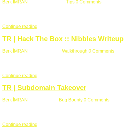
Berk İMRAN
Haziran 15 , 2018
Tips
0 Comments
644 views
Son zamanlarda kulağımıza çok gelir oldu bu kelime "gizlilik".
parolalarının açık şekilde iletildiğini duyurması, seçmen bilgile
Continue reading
TR | Hack The Box :: Nibbles Writeup
Berk İMRAN
Mayıs 28 , 2018
Walkthrough
0 Comments
178 v
Merhabalar, Hackthebox serimize Nibbles makinası ile başlıyo
sağladığımızda açıklama satırında /nibbleblog adresini görüyo
Continue reading
TR | Subdomain Takeover
Berk İMRAN
Mart 31 , 2018
Bug Bounty
0 Comments
824 vie
Herkese merhaba, Daha önce yazdığım subdomain takeover kon
çalışacağım. Subdomain Takeover Genellikle çok fazla subdom
Continue reading