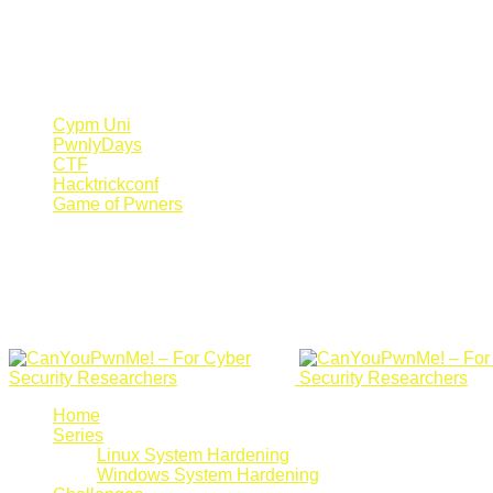
Register Now
Canyoupwn.me ~
Create an account
Cypm Uni
PwnlyDays
CTF
Hacktrickconf
Game of Pwners
Home
Series
Linux System Hardening
Windows System Hardening