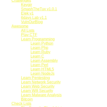
Challenges
Kevgir
SmashTheTux v1.0.1
Elek v1
6days Lab v1.1
VulnOurBlog
Awesome
All Lists
Play CTF
Learn Programming
Learn Python
Learn Php
Learn Ruby
Learn C
Learn Assembly
Learn Perl
Learn HTML5
Learn NodeJs
Learn Pentesting
Learn Network Security
Learn Web Security
Learn Wifi Security
Learn Malware Analysis
Bitcoin
Check Lists