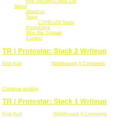
Php Security Check List
About
About us
Team
CYPM UNI Team
PwnlyDays
Who We Support
Contact
TR | Protostar: Stack 2 Writeup
Emir Kurt
Mart 6 , 2019
Walkthrough
0 Comments
529 views
Stack2.c Amaç: "you have correctly got the variable to the right
char **argv) { volatile int modified; char buffer[64]; char *varia
Continue reading
TR | Protostar: Stack 1 Writeup
Emir Kurt
Ocak 9 , 2019
Walkthrough
0 Comments
292 views
Stack1.c Amaç: "you have correctly got the variable to the right
char **argv) { volatile int modified; char buffer[64]; if(argc == 1) {