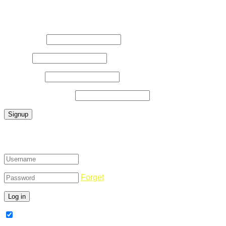
Register Now
Username
*
E-Mail
*
Password
*
Confirm Password
*
Login
Forget
Remember Me