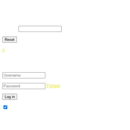
Lost Password
Lost your password? Please enter your email address. You will
E-Mail
*
x
Login
Forget
Remember Me
Register Now