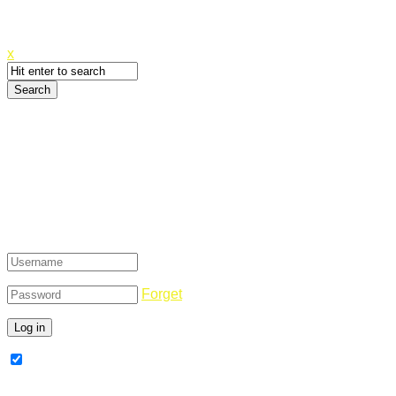
Canyoupwn.me ~
Create an account
x
Login
Forget
Remember Me