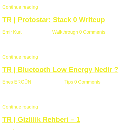
Continue reading
TR | Protostar: Stack 0 Writeup
Emir Kurt
Ocak 6 , 2019
Walkthrough
0 Comments
353 views
Stack0.c Amaç: “you have changed the ‘modified’ variable” satırı
...
Continue reading
TR | Bluetooth Low Energy Nedir ?
Enes ERGÜN
Eylül 13 , 2018
Tips
0 Comments
785 views
Öğrenilmesi Gereken Terimler GAP (Generic Access Protocol) GA
SIG tarafından geliştirimiltir. Bluetooth ile karşılaştırıldığınd
Continue reading
TR | Gizlilik Rehberi – 1