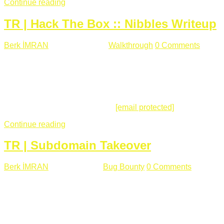
Continue reading
TR | Hack The Box :: Nibbles Writeup
Berk İMRAN
Mayıs 28 , 2018
Walkthrough
0 Comments
178
views
Merhabalar, Hackthebox serimize Nibbles makinası ile
başlıyoruz. Makinanın seviyesine ben de "Easy" diyorum.
Gelelim çözüme... Makinamızda 80 ve 22 portları açık. 80
portundan erişim sağladığımızda açıklama satırında
/nibbleblog adresini görüyoruz.
[email protected]
:~# curl ...
Continue reading
TR | Subdomain Takeover
Berk İMRAN
Mart 31 , 2018
Bug Bounty
0 Comments
824
views
Herkese merhaba, Daha önce yazdığım subdomain takeover
konusu gerek İngilizce gerekse karmaşık olmasından dolayı
çok anlaşılamamıştı. Bugün Türkçe ve detaylı olarak
anlatmaya çalışacağım. Subdomain Takeover Genellikle çok