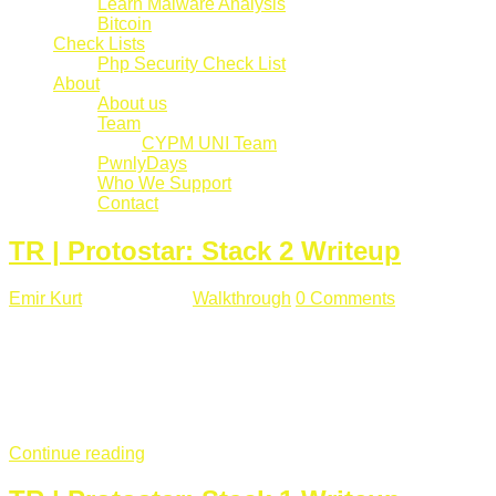
Learn Malware Analysis
Bitcoin
Check Lists
Php Security Check List
About
About us
Team
CYPM UNI Team
PwnlyDays
Who We Support
Contact
TR | Protostar: Stack 2 Writeup
Emir Kurt
Mart 6 , 2019
Walkthrough
0 Comments
529 views
Stack2.c Amaç: "you have correctly got the variable to the
right value" satırını yazdırmak. #include <stdlib.h> #include
<unistd.h> #include <stdio.h> #include <string.h> int main(int
argc, char **argv) { volatile int modified; char buffer[64]; char
*variable; variable = getenv("GREENIE"); if(variable ...
Continue reading