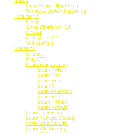
Series
Linux System Hardening
Windows System Hardening
Challenges
Kevgir
SmashTheTux v1.0.1
Elek v1
6days Lab v1.1
VulnOurBlog
Awesome
All Lists
Play CTF
Learn Programming
Learn Python
Learn Php
Learn Ruby
Learn C
Learn Assembly
Learn Perl
Learn HTML5
Learn NodeJs
Learn Pentesting
Learn Network Security
Learn Web Security
Learn Wifi Security