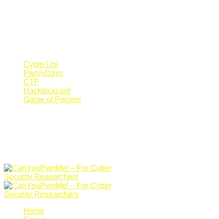
Register Now
Canyoupwn.me ~
Create an account
Cypm Uni
PwnlyDays
CTF
Hacktrickconf
Game of Pwners
Home