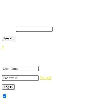
Lost Password
Lost your password? Please enter your email address. You
will receive a link and will create a new password via email.
E-Mail
*
x
Login
Forget
Remember Me
Register Now