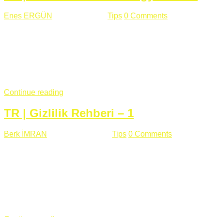
Enes ERGÜN
Eylül 13 , 2018
Tips
0 Comments
785 views
Öğrenilmesi Gereken Terimler GAP (Generic Access
Protocol) GATT (Generic Attribute Profile) UUID (Universally
Unique Identifier) (128 Bit Özel Tanımlayıcı) Giriş BLE
protocolü Bluetooth SIG tarafından geliştirimiltir. Bluetooth ile
karşılaştırıldığında(Bluetooh Classic)'e göre BLE daha az
güç ...
Continue reading
TR | Gizlilik Rehberi – 1
Berk İMRAN
Haziran 15 , 2018
Tips
0 Comments
644 views
Son zamanlarda kulağımıza çok gelir oldu bu kelime
"gizlilik". Facebook'un Cambridge Analytica vakası, Twitter'ın
iç ağdaki log sistemindenden kaynaklanan bir açıklıktan
dolayı kullanıcı parolalarının açık şekilde iletildiğini
duyurması, seçmen bilgilerinin yayılması, sürecini yakınen
takip ettiğimiz, gizliliğimizi ve özgürlüğümüzü kısıtlayan VPN,
...