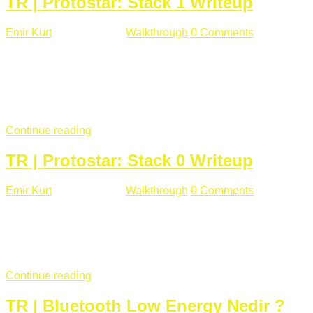
TR | Protostar: Stack 1 Writeup
Emir Kurt
Ocak 9 , 2019
Walkthrough
0 Comments
292 views
Stack1.c Amaç: "you have correctly got the variable to the
right value" satırını yazdırmak. #include <stdlib.h> #include
<unistd.h> #include <stdio.h> #include <string.h> int main(int
argc, char **argv) { volatile int modified; char buffer[64];
if(argc == 1) { ...
Continue reading
TR | Protostar: Stack 0 Writeup
Emir Kurt
Ocak 6 , 2019
Walkthrough
0 Comments
353 views
Stack0.c Amaç: “you have changed the ‘modified’ variable”
satırını yazdırmak. #include <stdlib.h> #include <unistd.h>
#include <stdio.h> int main(int argc, char **argv) { volatile int
modified; ...
Continue reading
TR | Bluetooth Low Energy Nedir ?