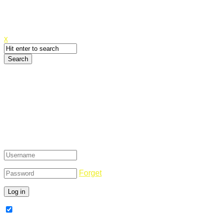
Canyoupwn.me ~
Create an account
x
Login
Forget
Remember Me