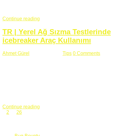
fazla subdomainin olduğu büyük sitelerde denk geldiğim
subdomain takeover, Amazon S3, Github, Google gibi ...
Continue reading
TR | Yerel Ağ Sızma Testlerinde
icebreaker Araç Kullanımı
Ahmet Gürel
Mart 28 , 2018
Tips
0 Comments
561 views
icebreaker Aracı Nedir? icebreaker
aracı https://github.com/DanMcInerney/icebreaker adresinden
ulaşabileceğiniz açık kaynak kodlu bir sızma testi aracıdır.
Yerel ağda bulunduğunuz fakat Active Directory dışında
olduğunuz zamanlar size düz metin kimlik bilgilerini iletmek
için Active Directory’ye karşı ağ saldırılarını otomatik hale
getirir. Yerel ağ testlerinde ...
Continue reading
1
2
…
26
Categories
Bug Bounty