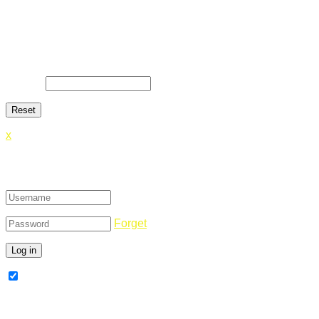
Lost Password
Lost your password? Please enter your email address. You
will receive a link and will create a new password via email.
E-Mail
*
x
Login
Forget
Remember Me
Register Now