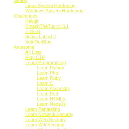
Series
Linux System Hardening
Windows System Hardening
Challenges
Kevgir
SmashTheTux v1.0.1
Elek v1
6days Lab v1.1
VulnOurBlog
Awesome
All Lists
Play CTF
Learn Programming
Learn Python
Learn Php
Learn Ruby
Learn C
Learn Assembly
Learn Perl
Learn HTML5
Learn NodeJs
Learn Pentesting
Learn Network Security
Learn Web Security
Learn Wifi Security