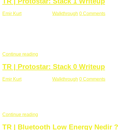
TR | Protostar: Stack 1 Writeup
Emir Kurt
Ocak 9 , 2019
Walkthrough
0 Comments
292 views
Stack1.c Amaç: "you have correctly got the variable to the
right value" satırını yazdırmak. #include <stdlib.h> #include
<unistd.h> #include <stdio.h> #include <string.h> int main(int
argc, char **argv) { volatile int modified; char buffer[64];
if(argc == 1) { ...
Continue reading
TR | Protostar: Stack 0 Writeup
Emir Kurt
Ocak 6 , 2019
Walkthrough
0 Comments
353 views
Stack0.c Amaç: “you have changed the ‘modified’ variable”
satırını yazdırmak. #include <stdlib.h> #include <unistd.h>
#include <stdio.h> int main(int argc, char **argv) { volatile int
modified; ...
Continue reading
TR | Bluetooth Low Energy Nedir ?