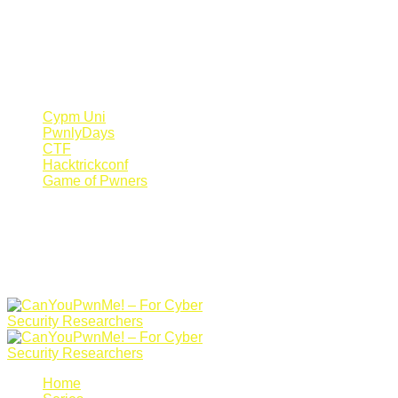
Register Now
Canyoupwn.me ~
Create an account
Cypm Uni
PwnlyDays
CTF
Hacktrickconf
Game of Pwners
Home