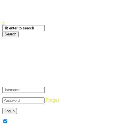
Canyoupwn.me ~
Create an account
x
Login
Forget
Remember Me