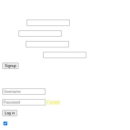
Register Now
Username
*
E-Mail
*
Password
*
Confirm Password
*
Login
Forget
Remember Me