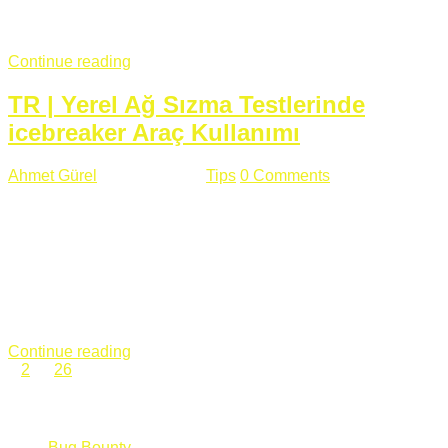
fazla subdomainin olduğu büyük sitelerde denk geldiğim
subdomain takeover, Amazon S3, Github, Google gibi ...
Continue reading
TR | Yerel Ağ Sızma Testlerinde
icebreaker Araç Kullanımı
Ahmet Gürel
Mart 28 , 2018
Tips
0 Comments
561 views
icebreaker Aracı Nedir? icebreaker
aracı https://github.com/DanMcInerney/icebreaker adresinden
ulaşabileceğiniz açık kaynak kodlu bir sızma testi aracıdır.
Yerel ağda bulunduğunuz fakat Active Directory dışında
olduğunuz zamanlar size düz metin kimlik bilgilerini iletmek
için Active Directory’ye karşı ağ saldırılarını otomatik hale
getirir. Yerel ağ testlerinde ...
Continue reading
1
2
…
26
Categories
Bug Bounty