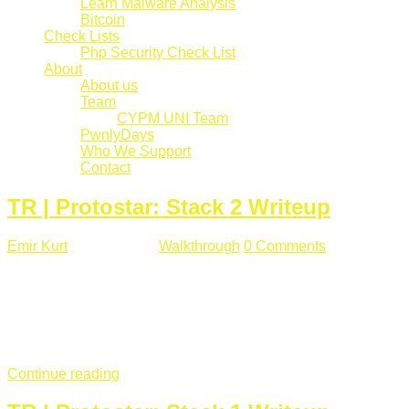
Learn Malware Analysis
Bitcoin
Check Lists
Php Security Check List
About
About us
Team
CYPM UNI Team
PwnlyDays
Who We Support
Contact
TR | Protostar: Stack 2 Writeup
Emir Kurt
Mart 6 , 2019
Walkthrough
0 Comments
529 views
Stack2.c Amaç: "you have correctly got the variable to the
right value" satırını yazdırmak. #include <stdlib.h> #include
<unistd.h> #include <stdio.h> #include <string.h> int main(int
argc, char **argv) { volatile int modified; char buffer[64]; char
*variable; variable = getenv("GREENIE"); if(variable ...
Continue reading