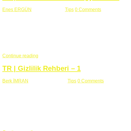
Enes ERGÜN
Eylül 13 , 2018
Tips
0 Comments
785 views
Öğrenilmesi Gereken Terimler GAP (Generic Access
Protocol) GATT (Generic Attribute Profile) UUID (Universally
Unique Identifier) (128 Bit Özel Tanımlayıcı) Giriş BLE
protocolü Bluetooth SIG tarafından geliştirimiltir. Bluetooth ile
karşılaştırıldığında(Bluetooh Classic)'e göre BLE daha az
güç ...
Continue reading
TR | Gizlilik Rehberi – 1
Berk İMRAN
Haziran 15 , 2018
Tips
0 Comments
644 views
Son zamanlarda kulağımıza çok gelir oldu bu kelime
"gizlilik". Facebook'un Cambridge Analytica vakası, Twitter'ın
iç ağdaki log sistemindenden kaynaklanan bir açıklıktan
dolayı kullanıcı parolalarının açık şekilde iletildiğini
duyurması, seçmen bilgilerinin yayılması, sürecini yakınen
takip ettiğimiz, gizliliğimizi ve özgürlüğümüzü kısıtlayan VPN,
...