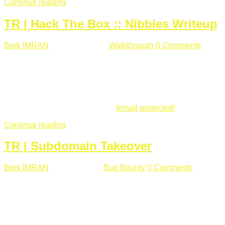
Continue reading
TR | Hack The Box :: Nibbles Writeup
Berk İMRAN
Mayıs 28 , 2018
Walkthrough
0 Comments
178
views
Merhabalar, Hackthebox serimize Nibbles makinası ile
başlıyoruz. Makinanın seviyesine ben de "Easy" diyorum.
Gelelim çözüme... Makinamızda 80 ve 22 portları açık. 80
portundan erişim sağladığımızda açıklama satırında
/nibbleblog adresini görüyoruz.
[email protected]
:~# curl ...
Continue reading
TR | Subdomain Takeover
Berk İMRAN
Mart 31 , 2018
Bug Bounty
0 Comments
824
views
Herkese merhaba, Daha önce yazdığım subdomain takeover
konusu gerek İngilizce gerekse karmaşık olmasından dolayı
çok anlaşılamamıştı. Bugün Türkçe ve detaylı olarak
anlatmaya çalışacağım. Subdomain Takeover Genellikle çok