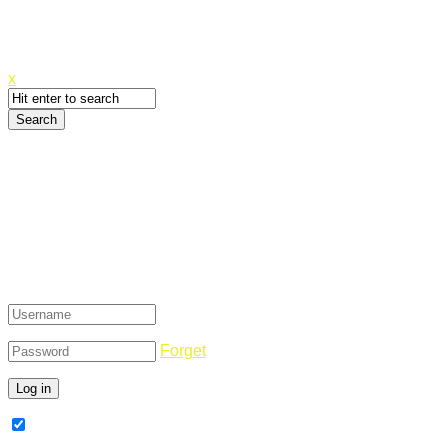
Canyoupwn.me ~
Create an account
x
Login
Forget
Remember Me