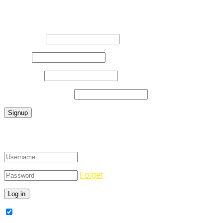
Register Now
Username
*
E-Mail
*
Password
*
Confirm Password
*
Login
Forget
Remember Me