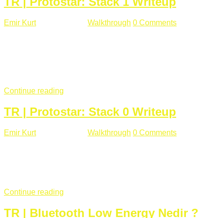
TR | Protostar: Stack 1 Writeup
Emir Kurt
Ocak 9 , 2019
Walkthrough
0 Comments
292 views
Stack1.c Amaç: "you have correctly got the variable to the
right value" satırını yazdırmak. #include <stdlib.h> #include
<unistd.h> #include <stdio.h> #include <string.h> int main(int
argc, char **argv) { volatile int modified; char buffer[64];
if(argc == 1) { ...
Continue reading
TR | Protostar: Stack 0 Writeup
Emir Kurt
Ocak 6 , 2019
Walkthrough
0 Comments
353 views
Stack0.c Amaç: “you have changed the ‘modified’ variable”
satırını yazdırmak. #include <stdlib.h> #include <unistd.h>
#include <stdio.h> int main(int argc, char **argv) { volatile int
modified; ...
Continue reading
TR | Bluetooth Low Energy Nedir ?