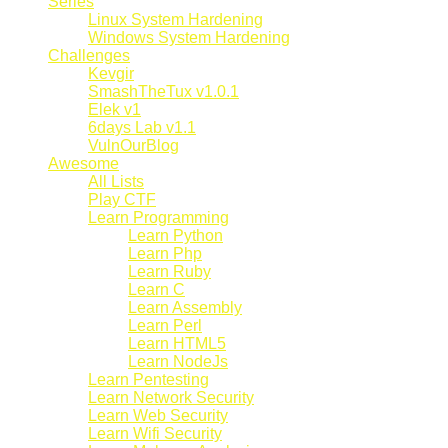
Series
Linux System Hardening
Windows System Hardening
Challenges
Kevgir
SmashTheTux v1.0.1
Elek v1
6days Lab v1.1
VulnOurBlog
Awesome
All Lists
Play CTF
Learn Programming
Learn Python
Learn Php
Learn Ruby
Learn C
Learn Assembly
Learn Perl
Learn HTML5
Learn NodeJs
Learn Pentesting
Learn Network Security
Learn Web Security
Learn Wifi Security