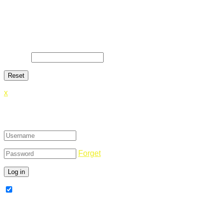
Lost Password
Lost your password? Please enter your email address. You
will receive a link and will create a new password via email.
E-Mail
*
x
Login
Forget
Remember Me
Register Now