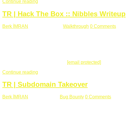
Continue reading
TR | Hack The Box :: Nibbles Writeup
Berk İMRAN
Mayıs 28 , 2018
Walkthrough
0 Comments
178
views
Merhabalar, Hackthebox serimize Nibbles makinası ile
başlıyoruz. Makinanın seviyesine ben de "Easy" diyorum.
Gelelim çözüme... Makinamızda 80 ve 22 portları açık. 80
portundan erişim sağladığımızda açıklama satırında
/nibbleblog adresini görüyoruz.
[email protected]
:~# curl ...
Continue reading
TR | Subdomain Takeover
Berk İMRAN
Mart 31 , 2018
Bug Bounty
0 Comments
824
views
Herkese merhaba, Daha önce yazdığım subdomain takeover
konusu gerek İngilizce gerekse karmaşık olmasından dolayı
çok anlaşılamamıştı. Bugün Türkçe ve detaylı olarak
anlatmaya çalışacağım. Subdomain Takeover Genellikle çok