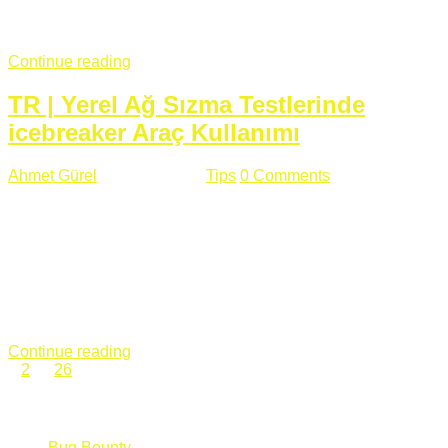
fazla subdomainin olduğu büyük sitelerde denk geldiğim
subdomain takeover, Amazon S3, Github, Google gibi ...
Continue reading
TR | Yerel Ağ Sızma Testlerinde
icebreaker Araç Kullanımı
Ahmet Gürel
Mart 28 , 2018
Tips
0 Comments
561 views
icebreaker Aracı Nedir? icebreaker
aracı https://github.com/DanMcInerney/icebreaker adresinden
ulaşabileceğiniz açık kaynak kodlu bir sızma testi aracıdır.
Yerel ağda bulunduğunuz fakat Active Directory dışında
olduğunuz zamanlar size düz metin kimlik bilgilerini iletmek
için Active Directory’ye karşı ağ saldırılarını otomatik hale
getirir. Yerel ağ testlerinde ...
Continue reading
1
2
…
26
Categories
Bug Bounty