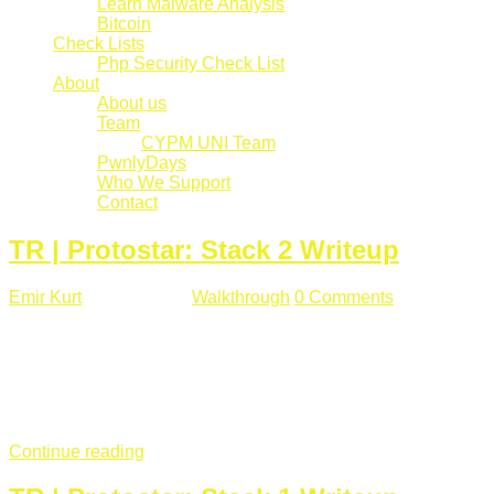
Learn Malware Analysis
Bitcoin
Check Lists
Php Security Check List
About
About us
Team
CYPM UNI Team
PwnlyDays
Who We Support
Contact
TR | Protostar: Stack 2 Writeup
Emir Kurt
Mart 6 , 2019
Walkthrough
0 Comments
529 views
Stack2.c Amaç: "you have correctly got the variable to the
right value" satırını yazdırmak. #include <stdlib.h> #include
<unistd.h> #include <stdio.h> #include <string.h> int main(int
argc, char **argv) { volatile int modified; char buffer[64]; char
*variable; variable = getenv("GREENIE"); if(variable ...
Continue reading