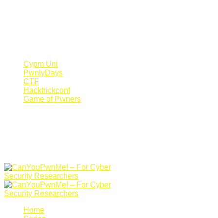
Register Now
Canyoupwn.me ~
Create an account
Cypm Uni
PwnlyDays
CTF
Hacktrickconf
Game of Pwners
Home