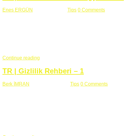
Enes ERGÜN
Eylül 13 , 2018
Tips
0 Comments
785 views
Öğrenilmesi Gereken Terimler GAP (Generic Access
Protocol) GATT (Generic Attribute Profile) UUID (Universally
Unique Identifier) (128 Bit Özel Tanımlayıcı) Giriş BLE
protocolü Bluetooth SIG tarafından geliştirimiltir. Bluetooth ile
karşılaştırıldığında(Bluetooh Classic)'e göre BLE daha az
güç ...
Continue reading
TR | Gizlilik Rehberi – 1
Berk İMRAN
Haziran 15 , 2018
Tips
0 Comments
644 views
Son zamanlarda kulağımıza çok gelir oldu bu kelime
"gizlilik". Facebook'un Cambridge Analytica vakası, Twitter'ın
iç ağdaki log sistemindenden kaynaklanan bir açıklıktan
dolayı kullanıcı parolalarının açık şekilde iletildiğini
duyurması, seçmen bilgilerinin yayılması, sürecini yakınen
takip ettiğimiz, gizliliğimizi ve özgürlüğümüzü kısıtlayan VPN,
...