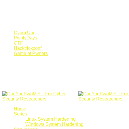
Register Now
Canyoupwn.me ~
Create an account
Cypm Uni
PwnlyDays
CTF
Hacktrickconf
Game of Pwners
Home
Series
Linux System Hardening
Windows System Hardening