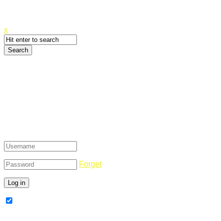
Canyoupwn.me ~
Create an account
x
Login
Forget
Remember Me