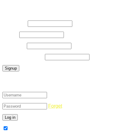
Register Now
Username
*
E-Mail
*
Password
*
Confirm Password
*
Login
Forget
Remember Me