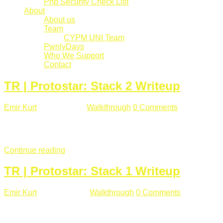
Php Security Check List
About
About us
Team
CYPM UNI Team
PwnlyDays
Who We Support
Contact
TR | Protostar: Stack 2 Writeup
Emir Kurt
Mart 6 , 2019
Walkthrough
0 Comments
529 views
Stack2.c Amaç: "you have correctly got the variable to the right
char **argv) { volatile int modified; char buffer[64]; char *varia
Continue reading
TR | Protostar: Stack 1 Writeup
Emir Kurt
Ocak 9 , 2019
Walkthrough
0 Comments
292 views
Stack1.c Amaç: "you have correctly got the variable to the right
char **argv) { volatile int modified; char buffer[64]; if(argc == 1) {