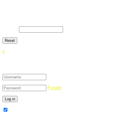
Lost Password
Lost your password? Please enter your email address. You will
E-Mail
*
x
Login
Forget
Remember Me
Register Now