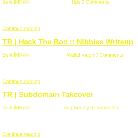
Berk İMRAN
Haziran 15 , 2018
Tips
0 Comments
644 views
Son zamanlarda kulağımıza çok gelir oldu bu kelime "gizlilik".
parolalarının açık şekilde iletildiğini duyurması, seçmen bilgile
Continue reading
TR | Hack The Box :: Nibbles Writeup
Berk İMRAN
Mayıs 28 , 2018
Walkthrough
0 Comments
178 v
Merhabalar, Hackthebox serimize Nibbles makinası ile başlıyo
sağladığımızda açıklama satırında /nibbleblog adresini görüyo
Continue reading
TR | Subdomain Takeover
Berk İMRAN
Mart 31 , 2018
Bug Bounty
0 Comments
824 vie
Herkese merhaba, Daha önce yazdığım subdomain takeover kon
çalışacağım. Subdomain Takeover Genellikle çok fazla subdom
Continue reading