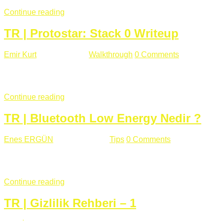
Continue reading
TR | Protostar: Stack 0 Writeup
Emir Kurt
Ocak 6 , 2019
Walkthrough
0 Comments
353 views
Stack0.c Amaç: “you have changed the ‘modified’ variable” satırı
...
Continue reading
TR | Bluetooth Low Energy Nedir ?
Enes ERGÜN
Eylül 13 , 2018
Tips
0 Comments
785 views
Öğrenilmesi Gereken Terimler GAP (Generic Access Protocol) GA
SIG tarafından geliştirimiltir. Bluetooth ile karşılaştırıldığınd
Continue reading
TR | Gizlilik Rehberi – 1