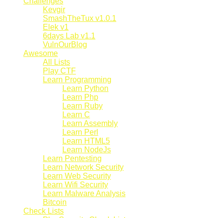
Challenges
Kevgir
SmashTheTux v1.0.1
Elek v1
6days Lab v1.1
VulnOurBlog
Awesome
All Lists
Play CTF
Learn Programming
Learn Python
Learn Php
Learn Ruby
Learn C
Learn Assembly
Learn Perl
Learn HTML5
Learn NodeJs
Learn Pentesting
Learn Network Security
Learn Web Security
Learn Wifi Security
Learn Malware Analysis
Bitcoin
Check Lists