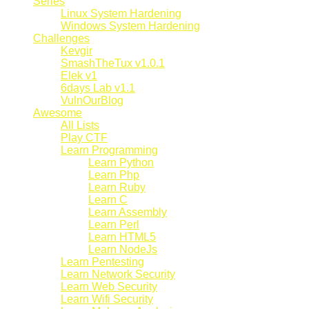
Series
Linux System Hardening
Windows System Hardening
Challenges
Kevgir
SmashTheTux v1.0.1
Elek v1
6days Lab v1.1
VulnOurBlog
Awesome
All Lists
Play CTF
Learn Programming
Learn Python
Learn Php
Learn Ruby
Learn C
Learn Assembly
Learn Perl
Learn HTML5
Learn NodeJs
Learn Pentesting
Learn Network Security
Learn Web Security
Learn Wifi Security