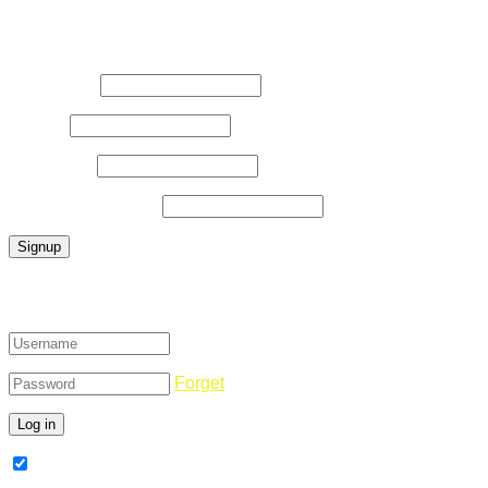
Register Now
Username
*
E-Mail
*
Password
*
Confirm Password
*
Login
Forget
Remember Me