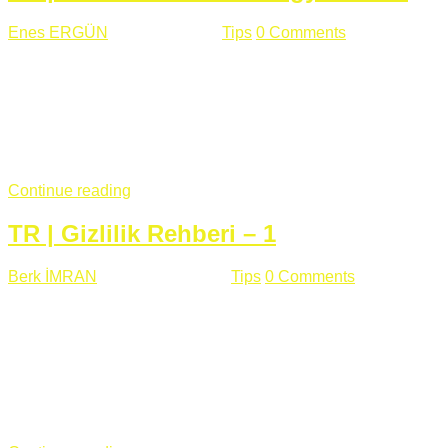
Enes ERGÜN
Eylül 13 , 2018
Tips
0 Comments
785 views
Öğrenilmesi Gereken Terimler GAP (Generic Access
Protocol) GATT (Generic Attribute Profile) UUID (Universally
Unique Identifier) (128 Bit Özel Tanımlayıcı) Giriş BLE
protocolü Bluetooth SIG tarafından geliştirimiltir. Bluetooth ile
karşılaştırıldığında(Bluetooh Classic)'e göre BLE daha az
güç ...
Continue reading
TR | Gizlilik Rehberi – 1
Berk İMRAN
Haziran 15 , 2018
Tips
0 Comments
644 views
Son zamanlarda kulağımıza çok gelir oldu bu kelime
"gizlilik". Facebook'un Cambridge Analytica vakası, Twitter'ın
iç ağdaki log sistemindenden kaynaklanan bir açıklıktan
dolayı kullanıcı parolalarının açık şekilde iletildiğini
duyurması, seçmen bilgilerinin yayılması, sürecini yakınen
takip ettiğimiz, gizliliğimizi ve özgürlüğümüzü kısıtlayan VPN,
...