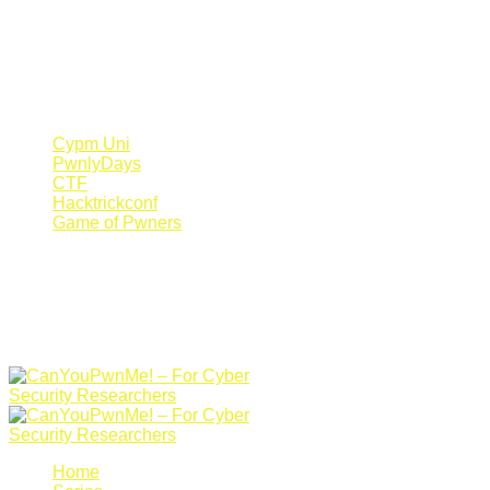
Register Now
Canyoupwn.me ~
Create an account
Cypm Uni
PwnlyDays
CTF
Hacktrickconf
Game of Pwners
Home