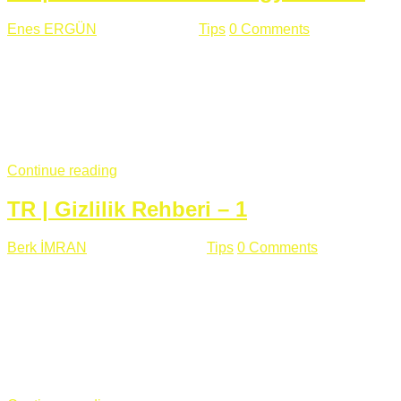
Enes ERGÜN
Eylül 13 , 2018
Tips
0 Comments
785 views
Öğrenilmesi Gereken Terimler GAP (Generic Access
Protocol) GATT (Generic Attribute Profile) UUID (Universally
Unique Identifier) (128 Bit Özel Tanımlayıcı) Giriş BLE
protocolü Bluetooth SIG tarafından geliştirimiltir. Bluetooth ile
karşılaştırıldığında(Bluetooh Classic)'e göre BLE daha az
güç ...
Continue reading
TR | Gizlilik Rehberi – 1
Berk İMRAN
Haziran 15 , 2018
Tips
0 Comments
644 views
Son zamanlarda kulağımıza çok gelir oldu bu kelime
"gizlilik". Facebook'un Cambridge Analytica vakası, Twitter'ın
iç ağdaki log sistemindenden kaynaklanan bir açıklıktan
dolayı kullanıcı parolalarının açık şekilde iletildiğini
duyurması, seçmen bilgilerinin yayılması, sürecini yakınen
takip ettiğimiz, gizliliğimizi ve özgürlüğümüzü kısıtlayan VPN,
...