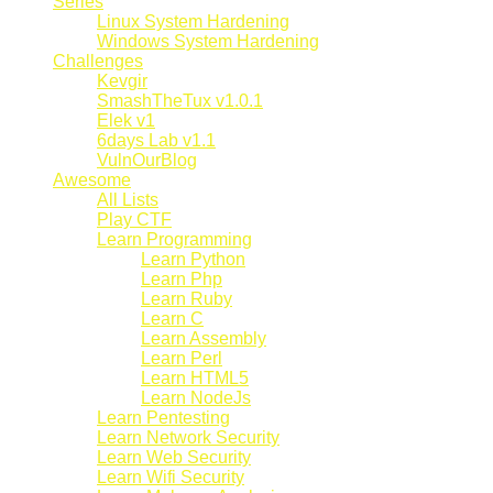
Series
Linux System Hardening
Windows System Hardening
Challenges
Kevgir
SmashTheTux v1.0.1
Elek v1
6days Lab v1.1
VulnOurBlog
Awesome
All Lists
Play CTF
Learn Programming
Learn Python
Learn Php
Learn Ruby
Learn C
Learn Assembly
Learn Perl
Learn HTML5
Learn NodeJs
Learn Pentesting
Learn Network Security
Learn Web Security
Learn Wifi Security