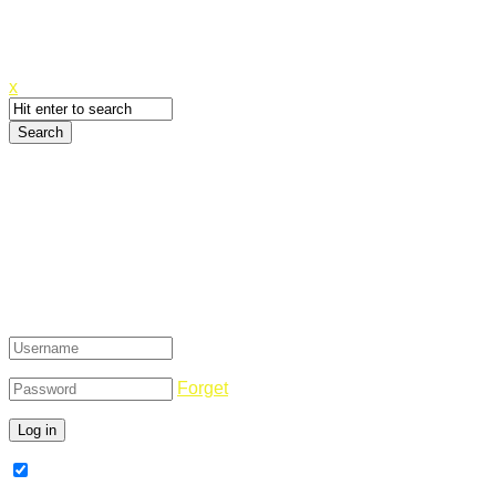
Canyoupwn.me ~
Create an account
x
Login
Forget
Remember Me