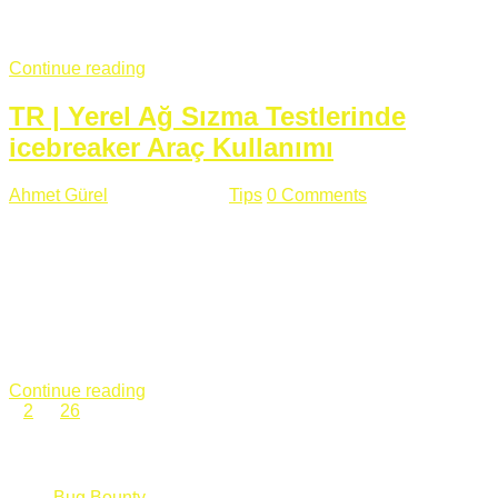
fazla subdomainin olduğu büyük sitelerde denk geldiğim
subdomain takeover, Amazon S3, Github, Google gibi ...
Continue reading
TR | Yerel Ağ Sızma Testlerinde
icebreaker Araç Kullanımı
Ahmet Gürel
Mart 28 , 2018
Tips
0 Comments
561 views
icebreaker Aracı Nedir? icebreaker
aracı https://github.com/DanMcInerney/icebreaker adresinden
ulaşabileceğiniz açık kaynak kodlu bir sızma testi aracıdır.
Yerel ağda bulunduğunuz fakat Active Directory dışında
olduğunuz zamanlar size düz metin kimlik bilgilerini iletmek
için Active Directory’ye karşı ağ saldırılarını otomatik hale
getirir. Yerel ağ testlerinde ...
Continue reading
1
2
…
26
Categories
Bug Bounty