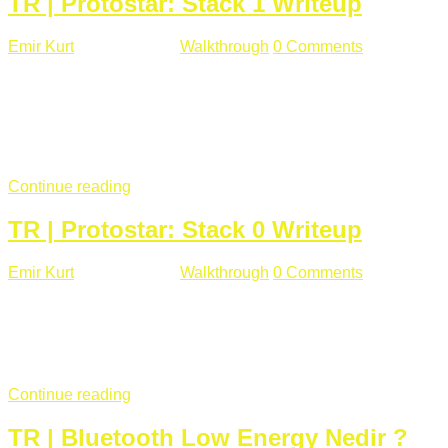
TR | Protostar: Stack 1 Writeup
Emir Kurt
Ocak 9 , 2019
Walkthrough
0 Comments
292 views
Stack1.c Amaç: "you have correctly got the variable to the
right value" satırını yazdırmak. #include <stdlib.h> #include
<unistd.h> #include <stdio.h> #include <string.h> int main(int
argc, char **argv) { volatile int modified; char buffer[64];
if(argc == 1) { ...
Continue reading
TR | Protostar: Stack 0 Writeup
Emir Kurt
Ocak 6 , 2019
Walkthrough
0 Comments
353 views
Stack0.c Amaç: “you have changed the ‘modified’ variable”
satırını yazdırmak. #include <stdlib.h> #include <unistd.h>
#include <stdio.h> int main(int argc, char **argv) { volatile int
modified; ...
Continue reading
TR | Bluetooth Low Energy Nedir ?