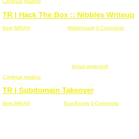
Continue reading
TR | Hack The Box :: Nibbles Writeup
Berk İMRAN
Mayıs 28 , 2018
Walkthrough
0 Comments
178
views
Merhabalar, Hackthebox serimize Nibbles makinası ile
başlıyoruz. Makinanın seviyesine ben de "Easy" diyorum.
Gelelim çözüme... Makinamızda 80 ve 22 portları açık. 80
portundan erişim sağladığımızda açıklama satırında
/nibbleblog adresini görüyoruz.
[email protected]
:~# curl ...
Continue reading
TR | Subdomain Takeover
Berk İMRAN
Mart 31 , 2018
Bug Bounty
0 Comments
824
views
Herkese merhaba, Daha önce yazdığım subdomain takeover
konusu gerek İngilizce gerekse karmaşık olmasından dolayı
çok anlaşılamamıştı. Bugün Türkçe ve detaylı olarak
anlatmaya çalışacağım. Subdomain Takeover Genellikle çok