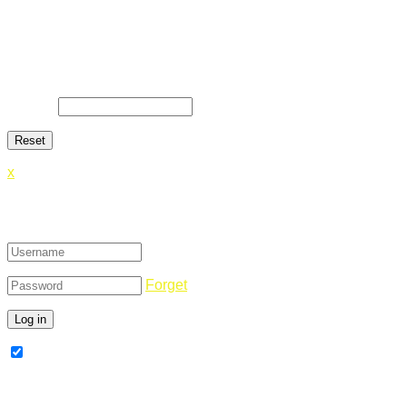
Lost Password
Lost your password? Please enter your email address. You
will receive a link and will create a new password via email.
E-Mail
*
x
Login
Forget
Remember Me
Register Now