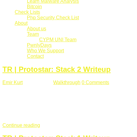
Learn Malware Analysis
Bitcoin
Check Lists
Php Security Check List
About
About us
Team
CYPM UNI Team
PwnlyDays
Who We Support
Contact
TR | Protostar: Stack 2 Writeup
Emir Kurt
Mart 6 , 2019
Walkthrough
0 Comments
529 views
Stack2.c Amaç: "you have correctly got the variable to the
right value" satırını yazdırmak. #include <stdlib.h> #include
<unistd.h> #include <stdio.h> #include <string.h> int main(int
argc, char **argv) { volatile int modified; char buffer[64]; char
*variable; variable = getenv("GREENIE"); if(variable ...
Continue reading