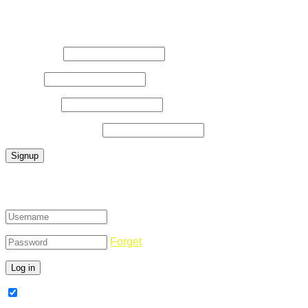
Register Now
Username
*
E-Mail
*
Password
*
Confirm Password
*
Login
Forget
Remember Me