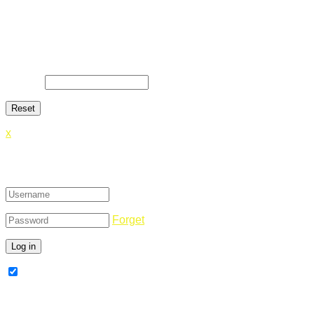
Lost Password
Lost your password? Please enter your email address. You
will receive a link and will create a new password via email.
E-Mail
*
x
Login
Forget
Remember Me
Register Now