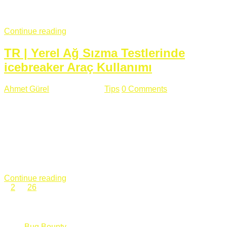
fazla subdomainin olduğu büyük sitelerde denk geldiğim
subdomain takeover, Amazon S3, Github, Google gibi ...
Continue reading
TR | Yerel Ağ Sızma Testlerinde
icebreaker Araç Kullanımı
Ahmet Gürel
Mart 28 , 2018
Tips
0 Comments
561 views
icebreaker Aracı Nedir? icebreaker
aracı https://github.com/DanMcInerney/icebreaker adresinden
ulaşabileceğiniz açık kaynak kodlu bir sızma testi aracıdır.
Yerel ağda bulunduğunuz fakat Active Directory dışında
olduğunuz zamanlar size düz metin kimlik bilgilerini iletmek
için Active Directory’ye karşı ağ saldırılarını otomatik hale
getirir. Yerel ağ testlerinde ...
Continue reading
1
2
…
26
Categories
Bug Bounty