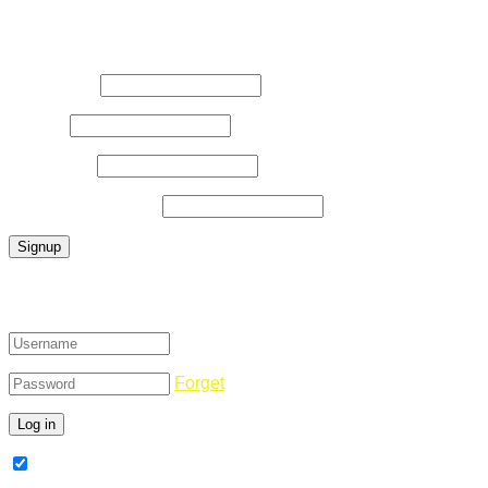
Register Now
Username
*
E-Mail
*
Password
*
Confirm Password
*
Login
Forget
Remember Me