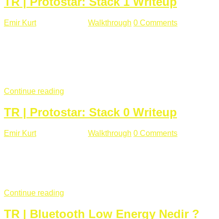
TR | Protostar: Stack 1 Writeup
Emir Kurt
Ocak 9 , 2019
Walkthrough
0 Comments
292 views
Stack1.c Amaç: "you have correctly got the variable to the
right value" satırını yazdırmak. #include <stdlib.h> #include
<unistd.h> #include <stdio.h> #include <string.h> int main(int
argc, char **argv) { volatile int modified; char buffer[64];
if(argc == 1) { ...
Continue reading
TR | Protostar: Stack 0 Writeup
Emir Kurt
Ocak 6 , 2019
Walkthrough
0 Comments
353 views
Stack0.c Amaç: “you have changed the ‘modified’ variable”
satırını yazdırmak. #include <stdlib.h> #include <unistd.h>
#include <stdio.h> int main(int argc, char **argv) { volatile int
modified; ...
Continue reading
TR | Bluetooth Low Energy Nedir ?