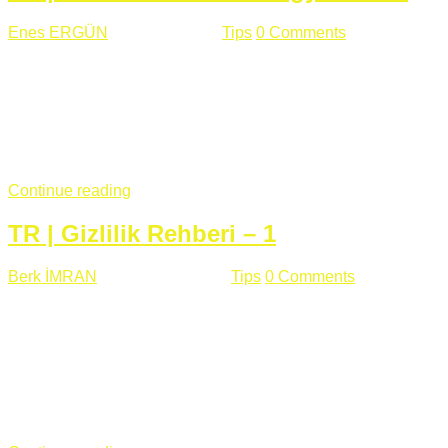
Enes ERGÜN
Eylül 13 , 2018
Tips
0 Comments
785 views
Öğrenilmesi Gereken Terimler GAP (Generic Access
Protocol) GATT (Generic Attribute Profile) UUID (Universally
Unique Identifier) (128 Bit Özel Tanımlayıcı) Giriş BLE
protocolü Bluetooth SIG tarafından geliştirimiltir. Bluetooth ile
karşılaştırıldığında(Bluetooh Classic)'e göre BLE daha az
güç ...
Continue reading
TR | Gizlilik Rehberi – 1
Berk İMRAN
Haziran 15 , 2018
Tips
0 Comments
644 views
Son zamanlarda kulağımıza çok gelir oldu bu kelime
"gizlilik". Facebook'un Cambridge Analytica vakası, Twitter'ın
iç ağdaki log sistemindenden kaynaklanan bir açıklıktan
dolayı kullanıcı parolalarının açık şekilde iletildiğini
duyurması, seçmen bilgilerinin yayılması, sürecini yakınen
takip ettiğimiz, gizliliğimizi ve özgürlüğümüzü kısıtlayan VPN,
...