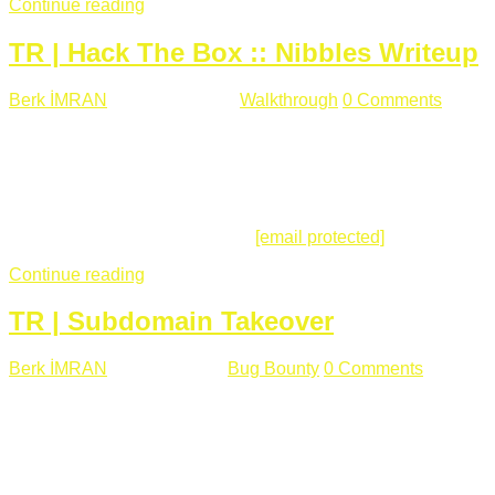
Continue reading
TR | Hack The Box :: Nibbles Writeup
Berk İMRAN
Mayıs 28 , 2018
Walkthrough
0 Comments
178
views
Merhabalar, Hackthebox serimize Nibbles makinası ile
başlıyoruz. Makinanın seviyesine ben de "Easy" diyorum.
Gelelim çözüme... Makinamızda 80 ve 22 portları açık. 80
portundan erişim sağladığımızda açıklama satırında
/nibbleblog adresini görüyoruz.
[email protected]
:~# curl ...
Continue reading
TR | Subdomain Takeover
Berk İMRAN
Mart 31 , 2018
Bug Bounty
0 Comments
824
views
Herkese merhaba, Daha önce yazdığım subdomain takeover
konusu gerek İngilizce gerekse karmaşık olmasından dolayı
çok anlaşılamamıştı. Bugün Türkçe ve detaylı olarak
anlatmaya çalışacağım. Subdomain Takeover Genellikle çok