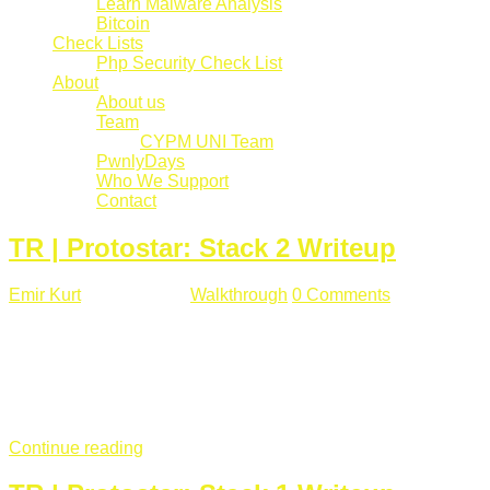
Learn Malware Analysis
Bitcoin
Check Lists
Php Security Check List
About
About us
Team
CYPM UNI Team
PwnlyDays
Who We Support
Contact
TR | Protostar: Stack 2 Writeup
Emir Kurt
Mart 6 , 2019
Walkthrough
0 Comments
529 views
Stack2.c Amaç: "you have correctly got the variable to the
right value" satırını yazdırmak. #include <stdlib.h> #include
<unistd.h> #include <stdio.h> #include <string.h> int main(int
argc, char **argv) { volatile int modified; char buffer[64]; char
*variable; variable = getenv("GREENIE"); if(variable ...
Continue reading