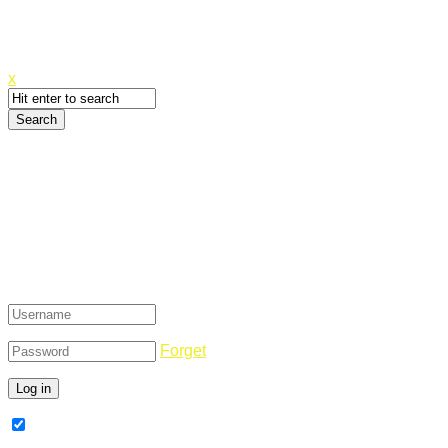
Canyoupwn.me ~
Create an account
x
Login
Forget
Remember Me