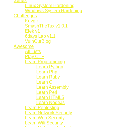
Series
Linux System Hardening
Windows System Hardening
Challenges
Kevgir
SmashTheTux v1.0.1
Elek v1
6days Lab v1.1
VulnOurBlog
Awesome
All Lists
Play CTF
Learn Programming
Learn Python
Learn Php
Learn Ruby
Learn C
Learn Assembly
Learn Perl
Learn HTML5
Learn NodeJs
Learn Pentesting
Learn Network Security
Learn Web Security
Learn Wifi Security