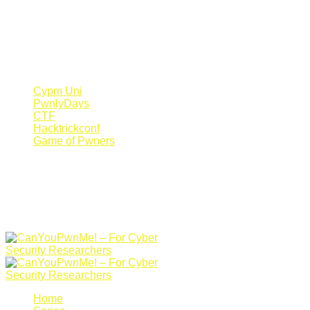
Register Now
Canyoupwn.me ~
Create an account
Cypm Uni
PwnlyDays
CTF
Hacktrickconf
Game of Pwners
Home