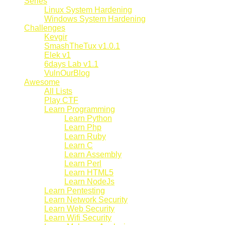
Series
Linux System Hardening
Windows System Hardening
Challenges
Kevgir
SmashTheTux v1.0.1
Elek v1
6days Lab v1.1
VulnOurBlog
Awesome
All Lists
Play CTF
Learn Programming
Learn Python
Learn Php
Learn Ruby
Learn C
Learn Assembly
Learn Perl
Learn HTML5
Learn NodeJs
Learn Pentesting
Learn Network Security
Learn Web Security
Learn Wifi Security