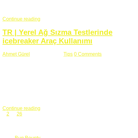
fazla subdomainin olduğu büyük sitelerde denk geldiğim
subdomain takeover, Amazon S3, Github, Google gibi ...
Continue reading
TR | Yerel Ağ Sızma Testlerinde
icebreaker Araç Kullanımı
Ahmet Gürel
Mart 28 , 2018
Tips
0 Comments
561 views
icebreaker Aracı Nedir? icebreaker
aracı https://github.com/DanMcInerney/icebreaker adresinden
ulaşabileceğiniz açık kaynak kodlu bir sızma testi aracıdır.
Yerel ağda bulunduğunuz fakat Active Directory dışında
olduğunuz zamanlar size düz metin kimlik bilgilerini iletmek
için Active Directory’ye karşı ağ saldırılarını otomatik hale
getirir. Yerel ağ testlerinde ...
Continue reading
1
2
…
26
Categories
Bug Bounty