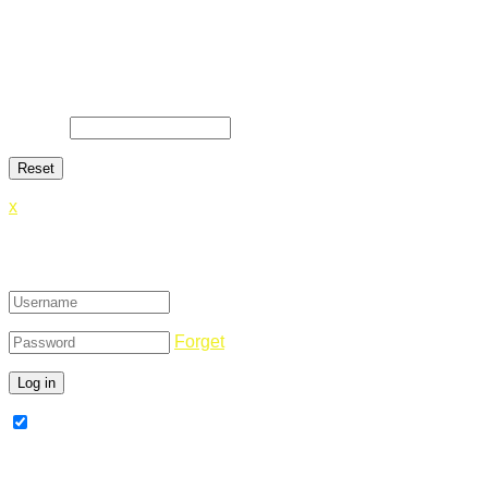
Lost Password
Lost your password? Please enter your email address. You
will receive a link and will create a new password via email.
E-Mail
*
x
Login
Forget
Remember Me
Register Now