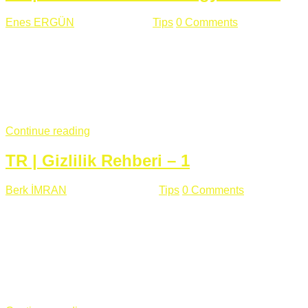
Enes ERGÜN
Eylül 13 , 2018
Tips
0 Comments
785 views
Öğrenilmesi Gereken Terimler GAP (Generic Access
Protocol) GATT (Generic Attribute Profile) UUID (Universally
Unique Identifier) (128 Bit Özel Tanımlayıcı) Giriş BLE
protocolü Bluetooth SIG tarafından geliştirimiltir. Bluetooth ile
karşılaştırıldığında(Bluetooh Classic)'e göre BLE daha az
güç ...
Continue reading
TR | Gizlilik Rehberi – 1
Berk İMRAN
Haziran 15 , 2018
Tips
0 Comments
644 views
Son zamanlarda kulağımıza çok gelir oldu bu kelime
"gizlilik". Facebook'un Cambridge Analytica vakası, Twitter'ın
iç ağdaki log sistemindenden kaynaklanan bir açıklıktan
dolayı kullanıcı parolalarının açık şekilde iletildiğini
duyurması, seçmen bilgilerinin yayılması, sürecini yakınen
takip ettiğimiz, gizliliğimizi ve özgürlüğümüzü kısıtlayan VPN,
...