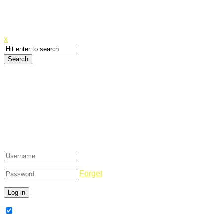
Canyoupwn.me ~
Create an account
x
Login
Forget
Remember Me