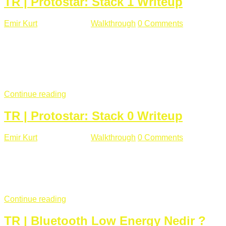
TR | Protostar: Stack 1 Writeup
Emir Kurt
Ocak 9 , 2019
Walkthrough
0 Comments
292 views
Stack1.c Amaç: "you have correctly got the variable to the
right value" satırını yazdırmak. #include <stdlib.h> #include
<unistd.h> #include <stdio.h> #include <string.h> int main(int
argc, char **argv) { volatile int modified; char buffer[64];
if(argc == 1) { ...
Continue reading
TR | Protostar: Stack 0 Writeup
Emir Kurt
Ocak 6 , 2019
Walkthrough
0 Comments
353 views
Stack0.c Amaç: “you have changed the ‘modified’ variable”
satırını yazdırmak. #include <stdlib.h> #include <unistd.h>
#include <stdio.h> int main(int argc, char **argv) { volatile int
modified; ...
Continue reading
TR | Bluetooth Low Energy Nedir ?