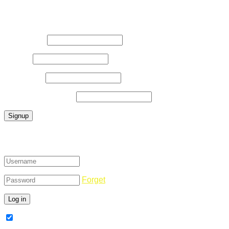
Register Now
Username
*
E-Mail
*
Password
*
Confirm Password
*
Login
Forget
Remember Me