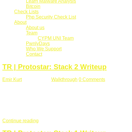
Learn Malware Analysis
Bitcoin
Check Lists
Php Security Check List
About
About us
Team
CYPM UNI Team
PwnlyDays
Who We Support
Contact
TR | Protostar: Stack 2 Writeup
Emir Kurt
Mart 6 , 2019
Walkthrough
0 Comments
529 views
Stack2.c Amaç: "you have correctly got the variable to the
right value" satırını yazdırmak. #include <stdlib.h> #include
<unistd.h> #include <stdio.h> #include <string.h> int main(int
argc, char **argv) { volatile int modified; char buffer[64]; char
*variable; variable = getenv("GREENIE"); if(variable ...
Continue reading