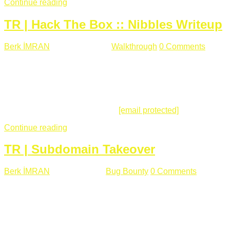
Continue reading
TR | Hack The Box :: Nibbles Writeup
Berk İMRAN
Mayıs 28 , 2018
Walkthrough
0 Comments
178
views
Merhabalar, Hackthebox serimize Nibbles makinası ile
başlıyoruz. Makinanın seviyesine ben de "Easy" diyorum.
Gelelim çözüme... Makinamızda 80 ve 22 portları açık. 80
portundan erişim sağladığımızda açıklama satırında
/nibbleblog adresini görüyoruz.
[email protected]
:~# curl ...
Continue reading
TR | Subdomain Takeover
Berk İMRAN
Mart 31 , 2018
Bug Bounty
0 Comments
824
views
Herkese merhaba, Daha önce yazdığım subdomain takeover
konusu gerek İngilizce gerekse karmaşık olmasından dolayı
çok anlaşılamamıştı. Bugün Türkçe ve detaylı olarak
anlatmaya çalışacağım. Subdomain Takeover Genellikle çok