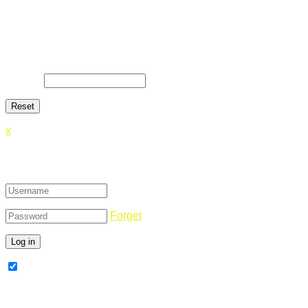
Lost Password
Lost your password? Please enter your email address. You
will receive a link and will create a new password via email.
E-Mail
*
x
Login
Forget
Remember Me
Register Now