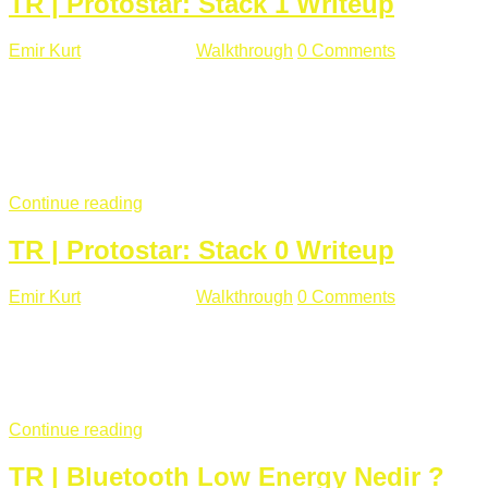
TR | Protostar: Stack 1 Writeup
Emir Kurt
Ocak 9 , 2019
Walkthrough
0 Comments
292 views
Stack1.c Amaç: "you have correctly got the variable to the
right value" satırını yazdırmak. #include <stdlib.h> #include
<unistd.h> #include <stdio.h> #include <string.h> int main(int
argc, char **argv) { volatile int modified; char buffer[64];
if(argc == 1) { ...
Continue reading
TR | Protostar: Stack 0 Writeup
Emir Kurt
Ocak 6 , 2019
Walkthrough
0 Comments
353 views
Stack0.c Amaç: “you have changed the ‘modified’ variable”
satırını yazdırmak. #include <stdlib.h> #include <unistd.h>
#include <stdio.h> int main(int argc, char **argv) { volatile int
modified; ...
Continue reading
TR | Bluetooth Low Energy Nedir ?