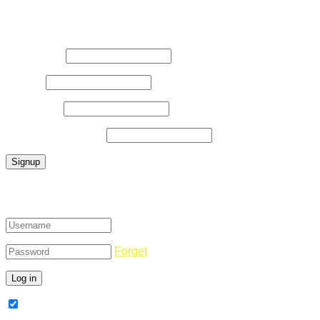
Register Now
Username
*
E-Mail
*
Password
*
Confirm Password
*
Login
Forget
Remember Me