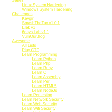
Series
Linux System Hardening
Windows System Hardening
Challenges
Kevgir
SmashTheTux v1.0.1
Elek v1
6days Lab v1.1
VulnOurBlog
Awesome
All Lists
Play CTF
Learn Programming
Learn Python
Learn Php
Learn Ruby
Learn C
Learn Assembly
Learn Perl
Learn HTML5
Learn NodeJs
Learn Pentesting
Learn Network Security
Learn Web Security
Learn Wifi Security