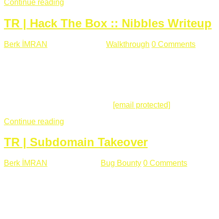
Continue reading
TR | Hack The Box :: Nibbles Writeup
Berk İMRAN
Mayıs 28 , 2018
Walkthrough
0 Comments
178
views
Merhabalar, Hackthebox serimize Nibbles makinası ile
başlıyoruz. Makinanın seviyesine ben de "Easy" diyorum.
Gelelim çözüme... Makinamızda 80 ve 22 portları açık. 80
portundan erişim sağladığımızda açıklama satırında
/nibbleblog adresini görüyoruz.
[email protected]
:~# curl ...
Continue reading
TR | Subdomain Takeover
Berk İMRAN
Mart 31 , 2018
Bug Bounty
0 Comments
824
views
Herkese merhaba, Daha önce yazdığım subdomain takeover
konusu gerek İngilizce gerekse karmaşık olmasından dolayı
çok anlaşılamamıştı. Bugün Türkçe ve detaylı olarak
anlatmaya çalışacağım. Subdomain Takeover Genellikle çok