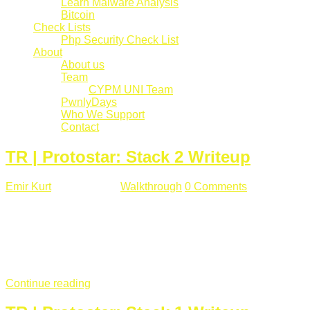
Learn Malware Analysis
Bitcoin
Check Lists
Php Security Check List
About
About us
Team
CYPM UNI Team
PwnlyDays
Who We Support
Contact
TR | Protostar: Stack 2 Writeup
Emir Kurt
Mart 6 , 2019
Walkthrough
0 Comments
529 views
Stack2.c Amaç: "you have correctly got the variable to the
right value" satırını yazdırmak. #include <stdlib.h> #include
<unistd.h> #include <stdio.h> #include <string.h> int main(int
argc, char **argv) { volatile int modified; char buffer[64]; char
*variable; variable = getenv("GREENIE"); if(variable ...
Continue reading