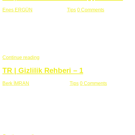
Enes ERGÜN
Eylül 13 , 2018
Tips
0 Comments
785 views
Öğrenilmesi Gereken Terimler GAP (Generic Access
Protocol) GATT (Generic Attribute Profile) UUID (Universally
Unique Identifier) (128 Bit Özel Tanımlayıcı) Giriş BLE
protocolü Bluetooth SIG tarafından geliştirimiltir. Bluetooth ile
karşılaştırıldığında(Bluetooh Classic)'e göre BLE daha az
güç ...
Continue reading
TR | Gizlilik Rehberi – 1
Berk İMRAN
Haziran 15 , 2018
Tips
0 Comments
644 views
Son zamanlarda kulağımıza çok gelir oldu bu kelime
"gizlilik". Facebook'un Cambridge Analytica vakası, Twitter'ın
iç ağdaki log sistemindenden kaynaklanan bir açıklıktan
dolayı kullanıcı parolalarının açık şekilde iletildiğini
duyurması, seçmen bilgilerinin yayılması, sürecini yakınen
takip ettiğimiz, gizliliğimizi ve özgürlüğümüzü kısıtlayan VPN,
...