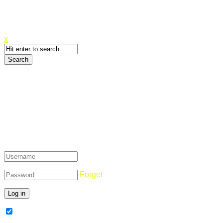
Canyoupwn.me ~
Create an account
x
Login
Forget
Remember Me