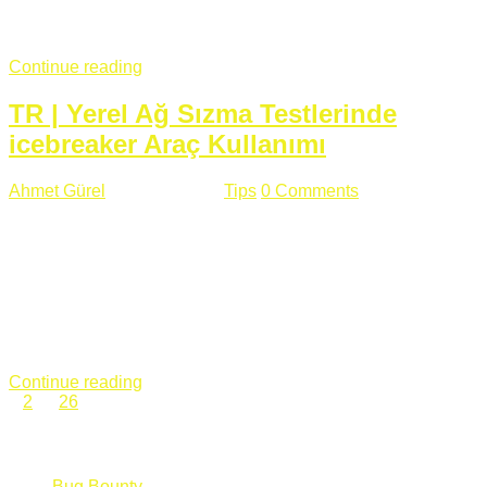
fazla subdomainin olduğu büyük sitelerde denk geldiğim
subdomain takeover, Amazon S3, Github, Google gibi ...
Continue reading
TR | Yerel Ağ Sızma Testlerinde
icebreaker Araç Kullanımı
Ahmet Gürel
Mart 28 , 2018
Tips
0 Comments
561 views
icebreaker Aracı Nedir? icebreaker
aracı https://github.com/DanMcInerney/icebreaker adresinden
ulaşabileceğiniz açık kaynak kodlu bir sızma testi aracıdır.
Yerel ağda bulunduğunuz fakat Active Directory dışında
olduğunuz zamanlar size düz metin kimlik bilgilerini iletmek
için Active Directory’ye karşı ağ saldırılarını otomatik hale
getirir. Yerel ağ testlerinde ...
Continue reading
1
2
…
26
Categories
Bug Bounty