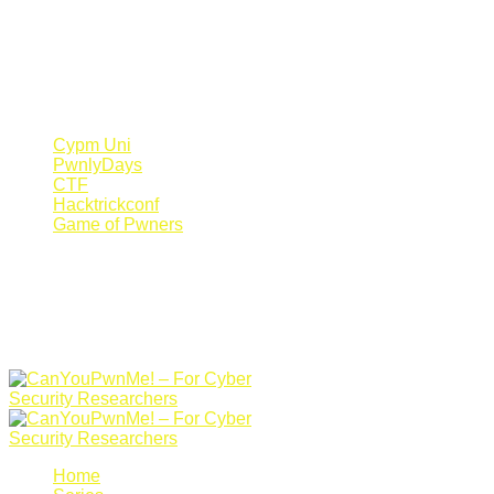
Register Now
Canyoupwn.me ~
Create an account
Cypm Uni
PwnlyDays
CTF
Hacktrickconf
Game of Pwners
Home