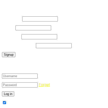
Register Now
Username
*
E-Mail
*
Password
*
Confirm Password
*
Login
Forget
Remember Me