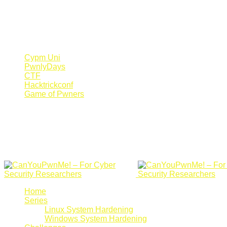
Register Now
Canyoupwn.me ~
Create an account
Cypm Uni
PwnlyDays
CTF
Hacktrickconf
Game of Pwners
Home
Series
Linux System Hardening
Windows System Hardening