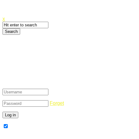
Canyoupwn.me ~
Create an account
x
Login
Forget
Remember Me