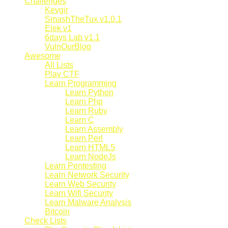
Challenges
Kevgir
SmashTheTux v1.0.1
Elek v1
6days Lab v1.1
VulnOurBlog
Awesome
All Lists
Play CTF
Learn Programming
Learn Python
Learn Php
Learn Ruby
Learn C
Learn Assembly
Learn Perl
Learn HTML5
Learn NodeJs
Learn Pentesting
Learn Network Security
Learn Web Security
Learn Wifi Security
Learn Malware Analysis
Bitcoin
Check Lists