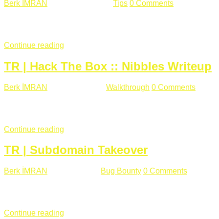
Berk İMRAN
Haziran 15 , 2018
Tips
0 Comments
644 views
Son zamanlarda kulağımıza çok gelir oldu bu kelime "gizlilik".
parolalarının açık şekilde iletildiğini duyurması, seçmen bilgile
Continue reading
TR | Hack The Box :: Nibbles Writeup
Berk İMRAN
Mayıs 28 , 2018
Walkthrough
0 Comments
178 v
Merhabalar, Hackthebox serimize Nibbles makinası ile başlıyo
sağladığımızda açıklama satırında /nibbleblog adresini görüyo
Continue reading
TR | Subdomain Takeover
Berk İMRAN
Mart 31 , 2018
Bug Bounty
0 Comments
824 vie
Herkese merhaba, Daha önce yazdığım subdomain takeover kon
çalışacağım. Subdomain Takeover Genellikle çok fazla subdom
Continue reading