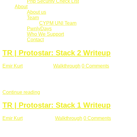
Php Security Check List
About
About us
Team
CYPM UNI Team
PwnlyDays
Who We Support
Contact
TR | Protostar: Stack 2 Writeup
Emir Kurt
Mart 6 , 2019
Walkthrough
0 Comments
529 views
Stack2.c Amaç: "you have correctly got the variable to the right
char **argv) { volatile int modified; char buffer[64]; char *varia
Continue reading
TR | Protostar: Stack 1 Writeup
Emir Kurt
Ocak 9 , 2019
Walkthrough
0 Comments
292 views
Stack1.c Amaç: "you have correctly got the variable to the right
char **argv) { volatile int modified; char buffer[64]; if(argc == 1) {