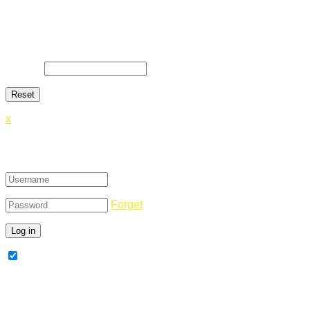
Lost Password
Lost your password? Please enter your email address. You will
E-Mail
*
x
Login
Forget
Remember Me
Register Now