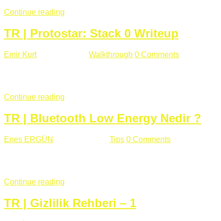
Continue reading
TR | Protostar: Stack 0 Writeup
Emir Kurt
Ocak 6 , 2019
Walkthrough
0 Comments
353 views
Stack0.c Amaç: “you have changed the ‘modified’ variable” satırı
...
Continue reading
TR | Bluetooth Low Energy Nedir ?
Enes ERGÜN
Eylül 13 , 2018
Tips
0 Comments
785 views
Öğrenilmesi Gereken Terimler GAP (Generic Access Protocol) GA
SIG tarafından geliştirimiltir. Bluetooth ile karşılaştırıldığınd
Continue reading
TR | Gizlilik Rehberi – 1