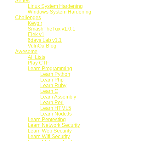
Series
Linux System Hardening
Windows System Hardening
Challenges
Kevgir
SmashTheTux v1.0.1
Elek v1
6days Lab v1.1
VulnOurBlog
Awesome
All Lists
Play CTF
Learn Programming
Learn Python
Learn Php
Learn Ruby
Learn C
Learn Assembly
Learn Perl
Learn HTML5
Learn NodeJs
Learn Pentesting
Learn Network Security
Learn Web Security
Learn Wifi Security