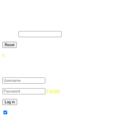
Lost Password
Lost your password? Please enter your email address. You
will receive a link and will create a new password via email.
E-Mail
*
x
Login
Forget
Remember Me
Register Now