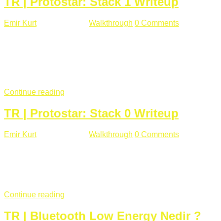
TR | Protostar: Stack 1 Writeup
Emir Kurt
Ocak 9 , 2019
Walkthrough
0 Comments
292 views
Stack1.c Amaç: "you have correctly got the variable to the
right value" satırını yazdırmak. #include <stdlib.h> #include
<unistd.h> #include <stdio.h> #include <string.h> int main(int
argc, char **argv) { volatile int modified; char buffer[64];
if(argc == 1) { ...
Continue reading
TR | Protostar: Stack 0 Writeup
Emir Kurt
Ocak 6 , 2019
Walkthrough
0 Comments
353 views
Stack0.c Amaç: “you have changed the ‘modified’ variable”
satırını yazdırmak. #include <stdlib.h> #include <unistd.h>
#include <stdio.h> int main(int argc, char **argv) { volatile int
modified; ...
Continue reading
TR | Bluetooth Low Energy Nedir ?