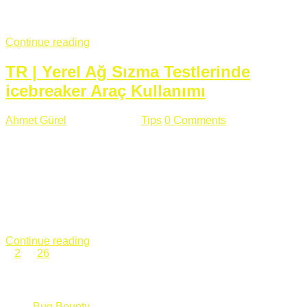
fazla subdomainin olduğu büyük sitelerde denk geldiğim
subdomain takeover, Amazon S3, Github, Google gibi ...
Continue reading
TR | Yerel Ağ Sızma Testlerinde
icebreaker Araç Kullanımı
Ahmet Gürel
Mart 28 , 2018
Tips
0 Comments
561 views
icebreaker Aracı Nedir? icebreaker
aracı https://github.com/DanMcInerney/icebreaker adresinden
ulaşabileceğiniz açık kaynak kodlu bir sızma testi aracıdır.
Yerel ağda bulunduğunuz fakat Active Directory dışında
olduğunuz zamanlar size düz metin kimlik bilgilerini iletmek
için Active Directory’ye karşı ağ saldırılarını otomatik hale
getirir. Yerel ağ testlerinde ...
Continue reading
1
2
…
26
Categories
Bug Bounty