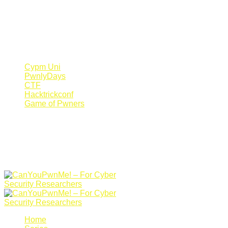
Register Now
Canyoupwn.me ~
Create an account
Cypm Uni
PwnlyDays
CTF
Hacktrickconf
Game of Pwners
Home