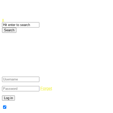
Canyoupwn.me ~
Create an account
x
Login
Forget
Remember Me