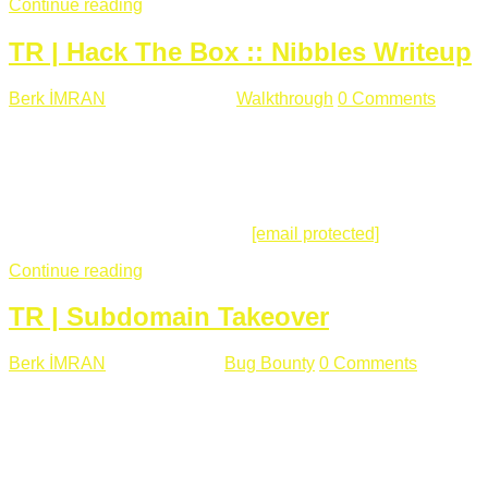
Continue reading
TR | Hack The Box :: Nibbles Writeup
Berk İMRAN
Mayıs 28 , 2018
Walkthrough
0 Comments
178
views
Merhabalar, Hackthebox serimize Nibbles makinası ile
başlıyoruz. Makinanın seviyesine ben de "Easy" diyorum.
Gelelim çözüme... Makinamızda 80 ve 22 portları açık. 80
portundan erişim sağladığımızda açıklama satırında
/nibbleblog adresini görüyoruz.
[email protected]
:~# curl ...
Continue reading
TR | Subdomain Takeover
Berk İMRAN
Mart 31 , 2018
Bug Bounty
0 Comments
824
views
Herkese merhaba, Daha önce yazdığım subdomain takeover
konusu gerek İngilizce gerekse karmaşık olmasından dolayı
çok anlaşılamamıştı. Bugün Türkçe ve detaylı olarak
anlatmaya çalışacağım. Subdomain Takeover Genellikle çok