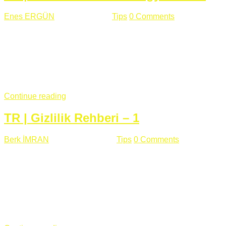
Enes ERGÜN
Eylül 13 , 2018
Tips
0 Comments
785 views
Öğrenilmesi Gereken Terimler GAP (Generic Access
Protocol) GATT (Generic Attribute Profile) UUID (Universally
Unique Identifier) (128 Bit Özel Tanımlayıcı) Giriş BLE
protocolü Bluetooth SIG tarafından geliştirimiltir. Bluetooth ile
karşılaştırıldığında(Bluetooh Classic)'e göre BLE daha az
güç ...
Continue reading
TR | Gizlilik Rehberi – 1
Berk İMRAN
Haziran 15 , 2018
Tips
0 Comments
644 views
Son zamanlarda kulağımıza çok gelir oldu bu kelime
"gizlilik". Facebook'un Cambridge Analytica vakası, Twitter'ın
iç ağdaki log sistemindenden kaynaklanan bir açıklıktan
dolayı kullanıcı parolalarının açık şekilde iletildiğini
duyurması, seçmen bilgilerinin yayılması, sürecini yakınen
takip ettiğimiz, gizliliğimizi ve özgürlüğümüzü kısıtlayan VPN,
...