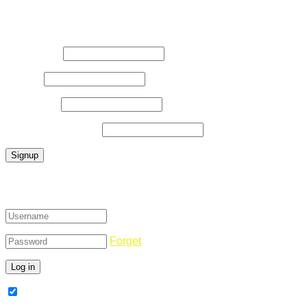
Register Now
Username
*
E-Mail
*
Password
*
Confirm Password
*
Login
Forget
Remember Me