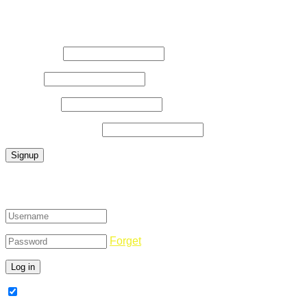
Register Now
Username
*
E-Mail
*
Password
*
Confirm Password
*
Login
Forget
Remember Me