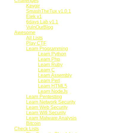
Challenges
Kevgir
SmashTheTux v1.0.1
Elek v1
6days Lab v1.1
VulnOurBlog
Awesome
All Lists
Play CTF
Learn Programming
Learn Python
Learn Php
Learn Ruby
Learn C
Learn Assembly
Learn Perl
Learn HTML5
Learn NodeJs
Learn Pentesting
Learn Network Security
Learn Web Security
Learn Wifi Security
Learn Malware Analysis
Bitcoin
Check Lists