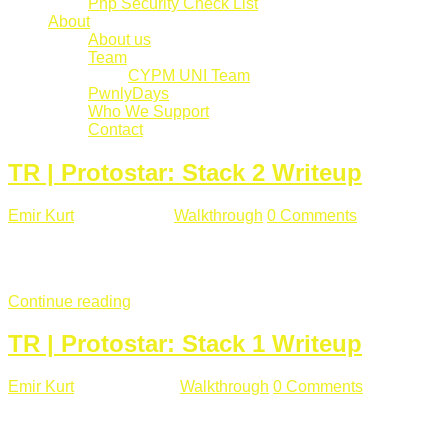
Php Security Check List
About
About us
Team
CYPM UNI Team
PwnlyDays
Who We Support
Contact
TR | Protostar: Stack 2 Writeup
Emir Kurt
Mart 6 , 2019
Walkthrough
0 Comments
529 views
Stack2.c Amaç: "you have correctly got the variable to the right
char **argv) { volatile int modified; char buffer[64]; char *varia
Continue reading
TR | Protostar: Stack 1 Writeup
Emir Kurt
Ocak 9 , 2019
Walkthrough
0 Comments
292 views
Stack1.c Amaç: "you have correctly got the variable to the right
char **argv) { volatile int modified; char buffer[64]; if(argc == 1) {