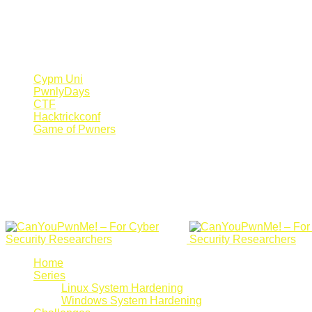
Register Now
Canyoupwn.me ~
Create an account
Cypm Uni
PwnlyDays
CTF
Hacktrickconf
Game of Pwners
Home
Series
Linux System Hardening
Windows System Hardening