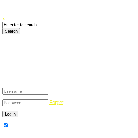
Canyoupwn.me ~
Create an account
x
Login
Forget
Remember Me