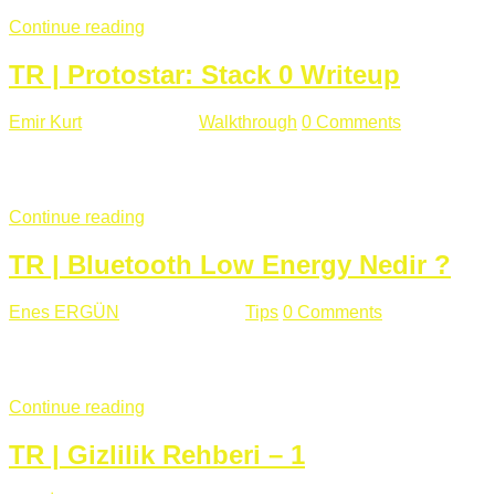
Continue reading
TR | Protostar: Stack 0 Writeup
Emir Kurt
Ocak 6 , 2019
Walkthrough
0 Comments
353 views
Stack0.c Amaç: “you have changed the ‘modified’ variable” satırı
...
Continue reading
TR | Bluetooth Low Energy Nedir ?
Enes ERGÜN
Eylül 13 , 2018
Tips
0 Comments
785 views
Öğrenilmesi Gereken Terimler GAP (Generic Access Protocol) GA
SIG tarafından geliştirimiltir. Bluetooth ile karşılaştırıldığınd
Continue reading
TR | Gizlilik Rehberi – 1