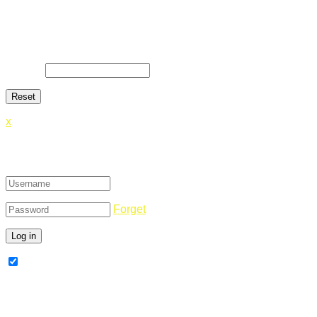
Lost Password
Lost your password? Please enter your email address. You will
E-Mail
*
x
Login
Forget
Remember Me
Register Now