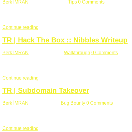
Berk İMRAN
Haziran 15 , 2018
Tips
0 Comments
644 views
Son zamanlarda kulağımıza çok gelir oldu bu kelime "gizlilik".
parolalarının açık şekilde iletildiğini duyurması, seçmen bilgile
Continue reading
TR | Hack The Box :: Nibbles Writeup
Berk İMRAN
Mayıs 28 , 2018
Walkthrough
0 Comments
178 v
Merhabalar, Hackthebox serimize Nibbles makinası ile başlıyo
sağladığımızda açıklama satırında /nibbleblog adresini görüyo
Continue reading
TR | Subdomain Takeover
Berk İMRAN
Mart 31 , 2018
Bug Bounty
0 Comments
824 vie
Herkese merhaba, Daha önce yazdığım subdomain takeover kon
çalışacağım. Subdomain Takeover Genellikle çok fazla subdom
Continue reading