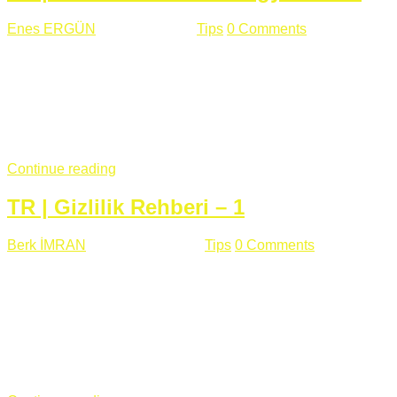
Enes ERGÜN
Eylül 13 , 2018
Tips
0 Comments
785 views
Öğrenilmesi Gereken Terimler GAP (Generic Access
Protocol) GATT (Generic Attribute Profile) UUID (Universally
Unique Identifier) (128 Bit Özel Tanımlayıcı) Giriş BLE
protocolü Bluetooth SIG tarafından geliştirimiltir. Bluetooth ile
karşılaştırıldığında(Bluetooh Classic)'e göre BLE daha az
güç ...
Continue reading
TR | Gizlilik Rehberi – 1
Berk İMRAN
Haziran 15 , 2018
Tips
0 Comments
644 views
Son zamanlarda kulağımıza çok gelir oldu bu kelime
"gizlilik". Facebook'un Cambridge Analytica vakası, Twitter'ın
iç ağdaki log sistemindenden kaynaklanan bir açıklıktan
dolayı kullanıcı parolalarının açık şekilde iletildiğini
duyurması, seçmen bilgilerinin yayılması, sürecini yakınen
takip ettiğimiz, gizliliğimizi ve özgürlüğümüzü kısıtlayan VPN,
...