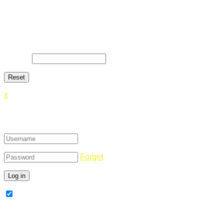
Lost Password
Lost your password? Please enter your email address. You
will receive a link and will create a new password via email.
E-Mail
*
x
Login
Forget
Remember Me
Register Now