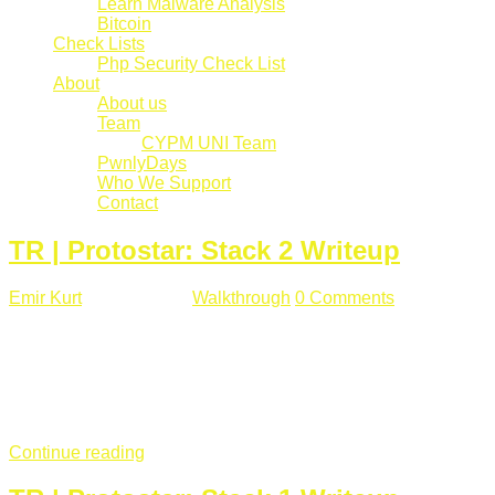
Learn Malware Analysis
Bitcoin
Check Lists
Php Security Check List
About
About us
Team
CYPM UNI Team
PwnlyDays
Who We Support
Contact
TR | Protostar: Stack 2 Writeup
Emir Kurt
Mart 6 , 2019
Walkthrough
0 Comments
529 views
Stack2.c Amaç: "you have correctly got the variable to the
right value" satırını yazdırmak. #include <stdlib.h> #include
<unistd.h> #include <stdio.h> #include <string.h> int main(int
argc, char **argv) { volatile int modified; char buffer[64]; char
*variable; variable = getenv("GREENIE"); if(variable ...
Continue reading