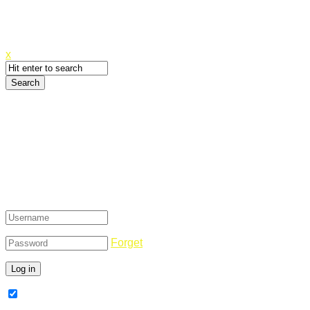
Canyoupwn.me ~
Create an account
x
Login
Forget
Remember Me