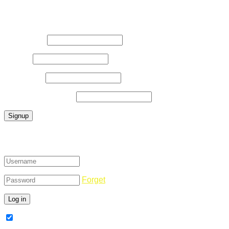
Register Now
Username
*
E-Mail
*
Password
*
Confirm Password
*
Login
Forget
Remember Me