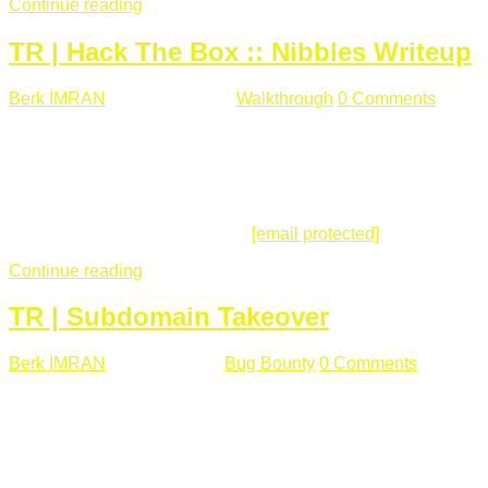
Continue reading
TR | Hack The Box :: Nibbles Writeup
Berk İMRAN
Mayıs 28 , 2018
Walkthrough
0 Comments
178
views
Merhabalar, Hackthebox serimize Nibbles makinası ile
başlıyoruz. Makinanın seviyesine ben de "Easy" diyorum.
Gelelim çözüme... Makinamızda 80 ve 22 portları açık. 80
portundan erişim sağladığımızda açıklama satırında
/nibbleblog adresini görüyoruz.
[email protected]
:~# curl ...
Continue reading
TR | Subdomain Takeover
Berk İMRAN
Mart 31 , 2018
Bug Bounty
0 Comments
824
views
Herkese merhaba, Daha önce yazdığım subdomain takeover
konusu gerek İngilizce gerekse karmaşık olmasından dolayı
çok anlaşılamamıştı. Bugün Türkçe ve detaylı olarak
anlatmaya çalışacağım. Subdomain Takeover Genellikle çok