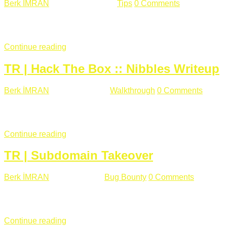
Berk İMRAN
Haziran 15 , 2018
Tips
0 Comments
644 views
Son zamanlarda kulağımıza çok gelir oldu bu kelime "gizlilik".
parolalarının açık şekilde iletildiğini duyurması, seçmen bilgile
Continue reading
TR | Hack The Box :: Nibbles Writeup
Berk İMRAN
Mayıs 28 , 2018
Walkthrough
0 Comments
178 v
Merhabalar, Hackthebox serimize Nibbles makinası ile başlıyo
sağladığımızda açıklama satırında /nibbleblog adresini görüyo
Continue reading
TR | Subdomain Takeover
Berk İMRAN
Mart 31 , 2018
Bug Bounty
0 Comments
824 vie
Herkese merhaba, Daha önce yazdığım subdomain takeover kon
çalışacağım. Subdomain Takeover Genellikle çok fazla subdom
Continue reading