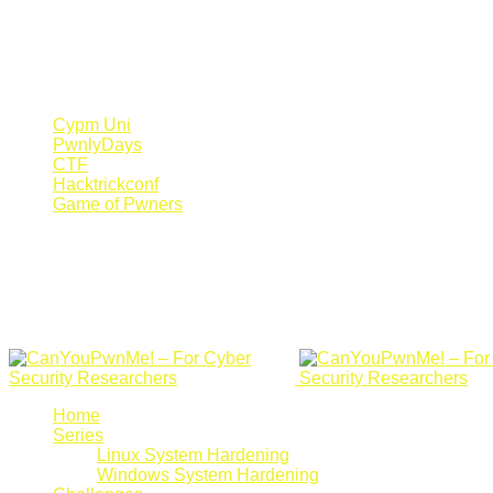
Register Now
Canyoupwn.me ~
Create an account
Cypm Uni
PwnlyDays
CTF
Hacktrickconf
Game of Pwners
Home
Series
Linux System Hardening
Windows System Hardening