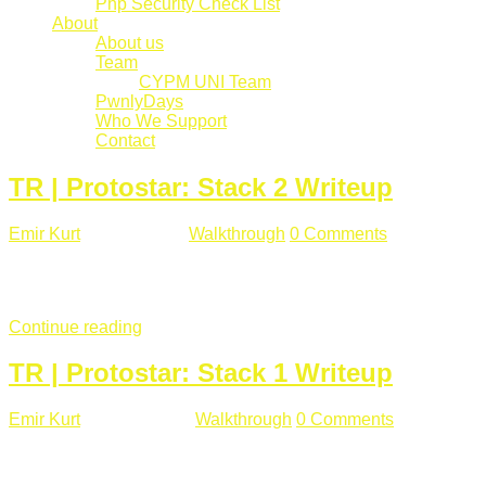
Php Security Check List
About
About us
Team
CYPM UNI Team
PwnlyDays
Who We Support
Contact
TR | Protostar: Stack 2 Writeup
Emir Kurt
Mart 6 , 2019
Walkthrough
0 Comments
529 views
Stack2.c Amaç: "you have correctly got the variable to the right
char **argv) { volatile int modified; char buffer[64]; char *varia
Continue reading
TR | Protostar: Stack 1 Writeup
Emir Kurt
Ocak 9 , 2019
Walkthrough
0 Comments
292 views
Stack1.c Amaç: "you have correctly got the variable to the right
char **argv) { volatile int modified; char buffer[64]; if(argc == 1) {