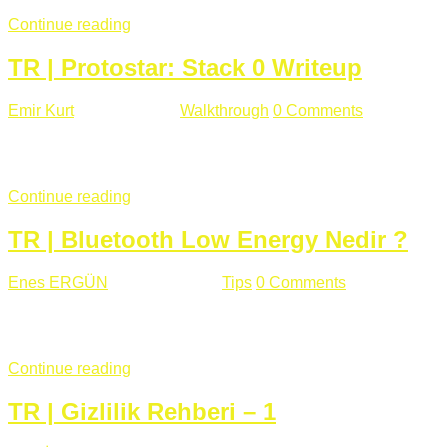
Continue reading
TR | Protostar: Stack 0 Writeup
Emir Kurt
Ocak 6 , 2019
Walkthrough
0 Comments
353 views
Stack0.c Amaç: “you have changed the ‘modified’ variable” satırı
...
Continue reading
TR | Bluetooth Low Energy Nedir ?
Enes ERGÜN
Eylül 13 , 2018
Tips
0 Comments
785 views
Öğrenilmesi Gereken Terimler GAP (Generic Access Protocol) GA
SIG tarafından geliştirimiltir. Bluetooth ile karşılaştırıldığınd
Continue reading
TR | Gizlilik Rehberi – 1