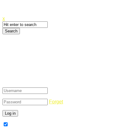
Canyoupwn.me ~
Create an account
x
Login
Forget
Remember Me