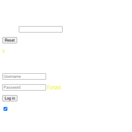
Lost Password
Lost your password? Please enter your email address. You will
E-Mail
*
x
Login
Forget
Remember Me
Register Now