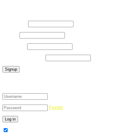
Register Now
Username
*
E-Mail
*
Password
*
Confirm Password
*
Login
Forget
Remember Me