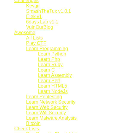
Challenges
Kevgir
SmashTheTux v1.0.1
Elek v1
6days Lab v1.1
VulnOurBlog
Awesome
All Lists
Play CTF
Learn Programming
Learn Python
Learn Php
Learn Ruby
Learn C
Learn Assembly
Learn Perl
Learn HTML5
Learn NodeJs
Learn Pentesting
Learn Network Security
Learn Web Security
Learn Wifi Security
Learn Malware Analysis
Bitcoin
Check Lists