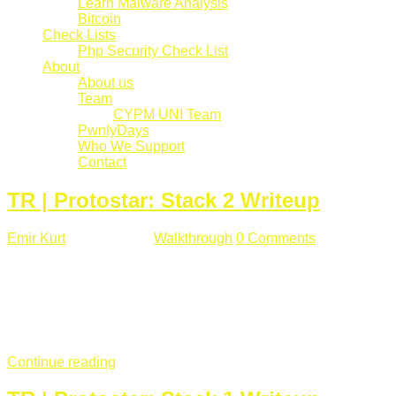
Learn Malware Analysis
Bitcoin
Check Lists
Php Security Check List
About
About us
Team
CYPM UNI Team
PwnlyDays
Who We Support
Contact
TR | Protostar: Stack 2 Writeup
Emir Kurt
Mart 6 , 2019
Walkthrough
0 Comments
529 views
Stack2.c Amaç: "you have correctly got the variable to the
right value" satırını yazdırmak. #include <stdlib.h> #include
<unistd.h> #include <stdio.h> #include <string.h> int main(int
argc, char **argv) { volatile int modified; char buffer[64]; char
*variable; variable = getenv("GREENIE"); if(variable ...
Continue reading