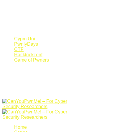
Register Now
Canyoupwn.me ~
Create an account
Cypm Uni
PwnlyDays
CTF
Hacktrickconf
Game of Pwners
Home