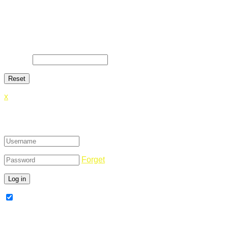
Lost Password
Lost your password? Please enter your email address. You
will receive a link and will create a new password via email.
E-Mail
*
x
Login
Forget
Remember Me
Register Now