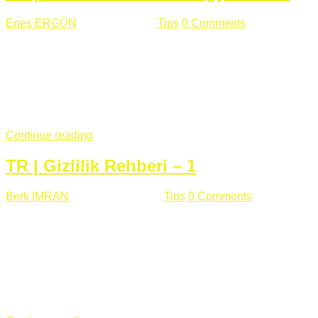
Enes ERGÜN
Eylül 13 , 2018
Tips
0 Comments
785 views
Öğrenilmesi Gereken Terimler GAP (Generic Access
Protocol) GATT (Generic Attribute Profile) UUID (Universally
Unique Identifier) (128 Bit Özel Tanımlayıcı) Giriş BLE
protocolü Bluetooth SIG tarafından geliştirimiltir. Bluetooth ile
karşılaştırıldığında(Bluetooh Classic)'e göre BLE daha az
güç ...
Continue reading
TR | Gizlilik Rehberi – 1
Berk İMRAN
Haziran 15 , 2018
Tips
0 Comments
644 views
Son zamanlarda kulağımıza çok gelir oldu bu kelime
"gizlilik". Facebook'un Cambridge Analytica vakası, Twitter'ın
iç ağdaki log sistemindenden kaynaklanan bir açıklıktan
dolayı kullanıcı parolalarının açık şekilde iletildiğini
duyurması, seçmen bilgilerinin yayılması, sürecini yakınen
takip ettiğimiz, gizliliğimizi ve özgürlüğümüzü kısıtlayan VPN,
...