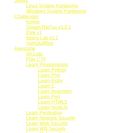
Series
Linux System Hardening
Windows System Hardening
Challenges
Kevgir
SmashTheTux v1.0.1
Elek v1
6days Lab v1.1
VulnOurBlog
Awesome
All Lists
Play CTF
Learn Programming
Learn Python
Learn Php
Learn Ruby
Learn C
Learn Assembly
Learn Perl
Learn HTML5
Learn NodeJs
Learn Pentesting
Learn Network Security
Learn Web Security
Learn Wifi Security