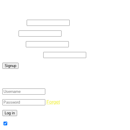
Register Now
Username
*
E-Mail
*
Password
*
Confirm Password
*
Login
Forget
Remember Me