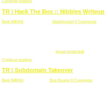
Continue reading
TR | Hack The Box :: Nibbles Writeup
Berk İMRAN
Mayıs 28 , 2018
Walkthrough
0 Comments
178
views
Merhabalar, Hackthebox serimize Nibbles makinası ile
başlıyoruz. Makinanın seviyesine ben de "Easy" diyorum.
Gelelim çözüme... Makinamızda 80 ve 22 portları açık. 80
portundan erişim sağladığımızda açıklama satırında
/nibbleblog adresini görüyoruz.
[email protected]
:~# curl ...
Continue reading
TR | Subdomain Takeover
Berk İMRAN
Mart 31 , 2018
Bug Bounty
0 Comments
824
views
Herkese merhaba, Daha önce yazdığım subdomain takeover
konusu gerek İngilizce gerekse karmaşık olmasından dolayı
çok anlaşılamamıştı. Bugün Türkçe ve detaylı olarak
anlatmaya çalışacağım. Subdomain Takeover Genellikle çok