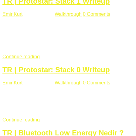
TR | Protostar: Stack 1 Writeup
Emir Kurt
Ocak 9 , 2019
Walkthrough
0 Comments
292 views
Stack1.c Amaç: "you have correctly got the variable to the
right value" satırını yazdırmak. #include <stdlib.h> #include
<unistd.h> #include <stdio.h> #include <string.h> int main(int
argc, char **argv) { volatile int modified; char buffer[64];
if(argc == 1) { ...
Continue reading
TR | Protostar: Stack 0 Writeup
Emir Kurt
Ocak 6 , 2019
Walkthrough
0 Comments
353 views
Stack0.c Amaç: “you have changed the ‘modified’ variable”
satırını yazdırmak. #include <stdlib.h> #include <unistd.h>
#include <stdio.h> int main(int argc, char **argv) { volatile int
modified; ...
Continue reading
TR | Bluetooth Low Energy Nedir ?