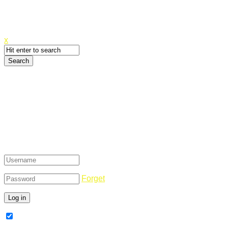
Canyoupwn.me ~
Create an account
x
Login
Forget
Remember Me