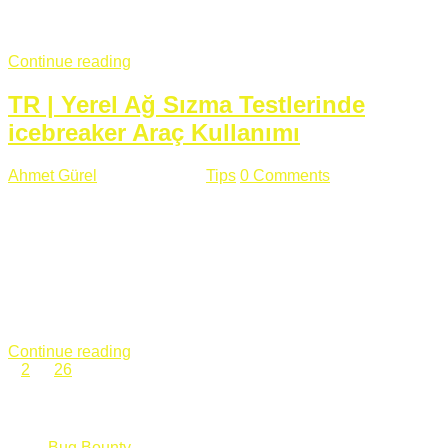
fazla subdomainin olduğu büyük sitelerde denk geldiğim
subdomain takeover, Amazon S3, Github, Google gibi ...
Continue reading
TR | Yerel Ağ Sızma Testlerinde
icebreaker Araç Kullanımı
Ahmet Gürel
Mart 28 , 2018
Tips
0 Comments
561 views
icebreaker Aracı Nedir? icebreaker
aracı https://github.com/DanMcInerney/icebreaker adresinden
ulaşabileceğiniz açık kaynak kodlu bir sızma testi aracıdır.
Yerel ağda bulunduğunuz fakat Active Directory dışında
olduğunuz zamanlar size düz metin kimlik bilgilerini iletmek
için Active Directory’ye karşı ağ saldırılarını otomatik hale
getirir. Yerel ağ testlerinde ...
Continue reading
1
2
…
26
Categories
Bug Bounty