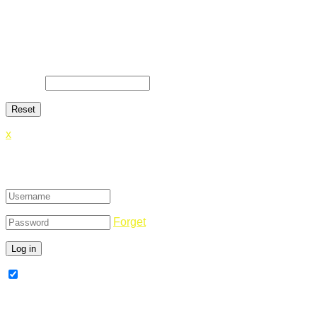
Lost Password
Lost your password? Please enter your email address. You
will receive a link and will create a new password via email.
E-Mail
*
x
Login
Forget
Remember Me
Register Now