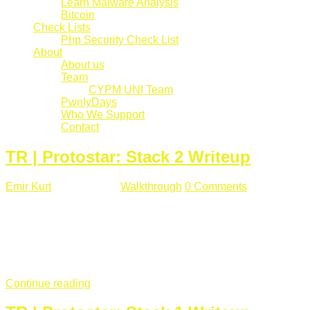
Learn Malware Analysis
Bitcoin
Check Lists
Php Security Check List
About
About us
Team
CYPM UNI Team
PwnlyDays
Who We Support
Contact
TR | Protostar: Stack 2 Writeup
Emir Kurt
Mart 6 , 2019
Walkthrough
0 Comments
529 views
Stack2.c Amaç: "you have correctly got the variable to the
right value" satırını yazdırmak. #include <stdlib.h> #include
<unistd.h> #include <stdio.h> #include <string.h> int main(int
argc, char **argv) { volatile int modified; char buffer[64]; char
*variable; variable = getenv("GREENIE"); if(variable ...
Continue reading