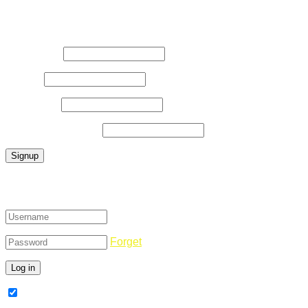
Register Now
Username
*
E-Mail
*
Password
*
Confirm Password
*
Login
Forget
Remember Me