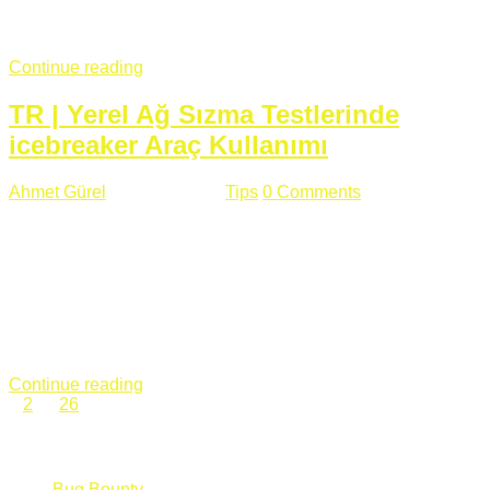
fazla subdomainin olduğu büyük sitelerde denk geldiğim
subdomain takeover, Amazon S3, Github, Google gibi ...
Continue reading
TR | Yerel Ağ Sızma Testlerinde
icebreaker Araç Kullanımı
Ahmet Gürel
Mart 28 , 2018
Tips
0 Comments
561 views
icebreaker Aracı Nedir? icebreaker
aracı https://github.com/DanMcInerney/icebreaker adresinden
ulaşabileceğiniz açık kaynak kodlu bir sızma testi aracıdır.
Yerel ağda bulunduğunuz fakat Active Directory dışında
olduğunuz zamanlar size düz metin kimlik bilgilerini iletmek
için Active Directory’ye karşı ağ saldırılarını otomatik hale
getirir. Yerel ağ testlerinde ...
Continue reading
1
2
…
26
Categories
Bug Bounty