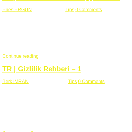
Enes ERGÜN
Eylül 13 , 2018
Tips
0 Comments
785 views
Öğrenilmesi Gereken Terimler GAP (Generic Access
Protocol) GATT (Generic Attribute Profile) UUID (Universally
Unique Identifier) (128 Bit Özel Tanımlayıcı) Giriş BLE
protocolü Bluetooth SIG tarafından geliştirimiltir. Bluetooth ile
karşılaştırıldığında(Bluetooh Classic)'e göre BLE daha az
güç ...
Continue reading
TR | Gizlilik Rehberi – 1
Berk İMRAN
Haziran 15 , 2018
Tips
0 Comments
644 views
Son zamanlarda kulağımıza çok gelir oldu bu kelime
"gizlilik". Facebook'un Cambridge Analytica vakası, Twitter'ın
iç ağdaki log sistemindenden kaynaklanan bir açıklıktan
dolayı kullanıcı parolalarının açık şekilde iletildiğini
duyurması, seçmen bilgilerinin yayılması, sürecini yakınen
takip ettiğimiz, gizliliğimizi ve özgürlüğümüzü kısıtlayan VPN,
...