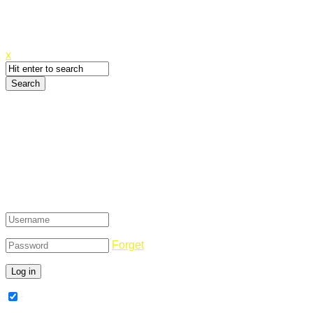
Canyoupwn.me ~
Create an account
x
Login
Forget
Remember Me