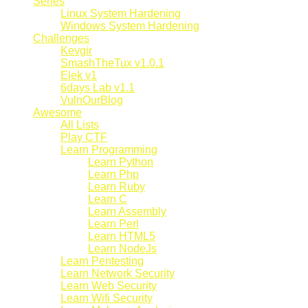
Series
Linux System Hardening
Windows System Hardening
Challenges
Kevgir
SmashTheTux v1.0.1
Elek v1
6days Lab v1.1
VulnOurBlog
Awesome
All Lists
Play CTF
Learn Programming
Learn Python
Learn Php
Learn Ruby
Learn C
Learn Assembly
Learn Perl
Learn HTML5
Learn NodeJs
Learn Pentesting
Learn Network Security
Learn Web Security
Learn Wifi Security