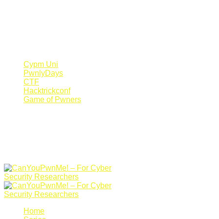
Register Now
Canyoupwn.me ~
Create an account
Cypm Uni
PwnlyDays
CTF
Hacktrickconf
Game of Pwners
Home