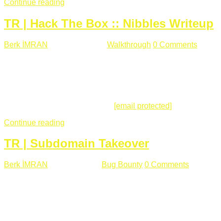
Continue reading
TR | Hack The Box :: Nibbles Writeup
Berk İMRAN
Mayıs 28 , 2018
Walkthrough
0 Comments
178
views
Merhabalar, Hackthebox serimize Nibbles makinası ile
başlıyoruz. Makinanın seviyesine ben de "Easy" diyorum.
Gelelim çözüme... Makinamızda 80 ve 22 portları açık. 80
portundan erişim sağladığımızda açıklama satırında
/nibbleblog adresini görüyoruz.
[email protected]
:~# curl ...
Continue reading
TR | Subdomain Takeover
Berk İMRAN
Mart 31 , 2018
Bug Bounty
0 Comments
824
views
Herkese merhaba, Daha önce yazdığım subdomain takeover
konusu gerek İngilizce gerekse karmaşık olmasından dolayı
çok anlaşılamamıştı. Bugün Türkçe ve detaylı olarak
anlatmaya çalışacağım. Subdomain Takeover Genellikle çok