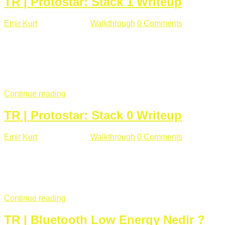
TR | Protostar: Stack 1 Writeup
Emir Kurt
Ocak 9 , 2019
Walkthrough
0 Comments
292 views
Stack1.c Amaç: "you have correctly got the variable to the
right value" satırını yazdırmak. #include <stdlib.h> #include
<unistd.h> #include <stdio.h> #include <string.h> int main(int
argc, char **argv) { volatile int modified; char buffer[64];
if(argc == 1) { ...
Continue reading
TR | Protostar: Stack 0 Writeup
Emir Kurt
Ocak 6 , 2019
Walkthrough
0 Comments
353 views
Stack0.c Amaç: “you have changed the ‘modified’ variable”
satırını yazdırmak. #include <stdlib.h> #include <unistd.h>
#include <stdio.h> int main(int argc, char **argv) { volatile int
modified; ...
Continue reading
TR | Bluetooth Low Energy Nedir ?