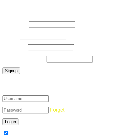
Register Now
Username
*
E-Mail
*
Password
*
Confirm Password
*
Login
Forget
Remember Me