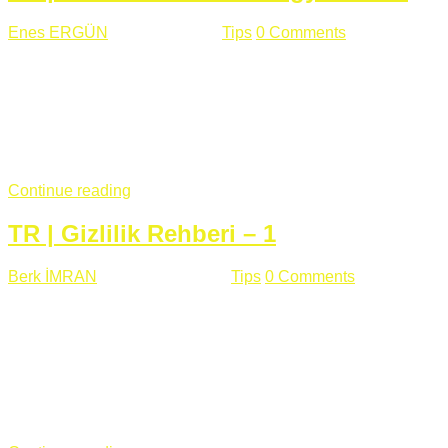
Enes ERGÜN
Eylül 13 , 2018
Tips
0 Comments
785 views
Öğrenilmesi Gereken Terimler GAP (Generic Access
Protocol) GATT (Generic Attribute Profile) UUID (Universally
Unique Identifier) (128 Bit Özel Tanımlayıcı) Giriş BLE
protocolü Bluetooth SIG tarafından geliştirimiltir. Bluetooth ile
karşılaştırıldığında(Bluetooh Classic)'e göre BLE daha az
güç ...
Continue reading
TR | Gizlilik Rehberi – 1
Berk İMRAN
Haziran 15 , 2018
Tips
0 Comments
644 views
Son zamanlarda kulağımıza çok gelir oldu bu kelime
"gizlilik". Facebook'un Cambridge Analytica vakası, Twitter'ın
iç ağdaki log sistemindenden kaynaklanan bir açıklıktan
dolayı kullanıcı parolalarının açık şekilde iletildiğini
duyurması, seçmen bilgilerinin yayılması, sürecini yakınen
takip ettiğimiz, gizliliğimizi ve özgürlüğümüzü kısıtlayan VPN,
...