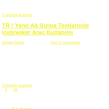
fazla subdomainin olduğu büyük sitelerde denk geldiğim
subdomain takeover, Amazon S3, Github, Google gibi ...
Continue reading
TR | Yerel Ağ Sızma Testlerinde
icebreaker Araç Kullanımı
Ahmet Gürel
Mart 28 , 2018
Tips
0 Comments
561 views
icebreaker Aracı Nedir? icebreaker
aracı https://github.com/DanMcInerney/icebreaker adresinden
ulaşabileceğiniz açık kaynak kodlu bir sızma testi aracıdır.
Yerel ağda bulunduğunuz fakat Active Directory dışında
olduğunuz zamanlar size düz metin kimlik bilgilerini iletmek
için Active Directory’ye karşı ağ saldırılarını otomatik hale
getirir. Yerel ağ testlerinde ...
Continue reading
1
2
…
26
Categories
Bug Bounty