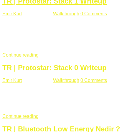
TR | Protostar: Stack 1 Writeup
Emir Kurt
Ocak 9 , 2019
Walkthrough
0 Comments
292 views
Stack1.c Amaç: "you have correctly got the variable to the
right value" satırını yazdırmak. #include <stdlib.h> #include
<unistd.h> #include <stdio.h> #include <string.h> int main(int
argc, char **argv) { volatile int modified; char buffer[64];
if(argc == 1) { ...
Continue reading
TR | Protostar: Stack 0 Writeup
Emir Kurt
Ocak 6 , 2019
Walkthrough
0 Comments
353 views
Stack0.c Amaç: “you have changed the ‘modified’ variable”
satırını yazdırmak. #include <stdlib.h> #include <unistd.h>
#include <stdio.h> int main(int argc, char **argv) { volatile int
modified; ...
Continue reading
TR | Bluetooth Low Energy Nedir ?