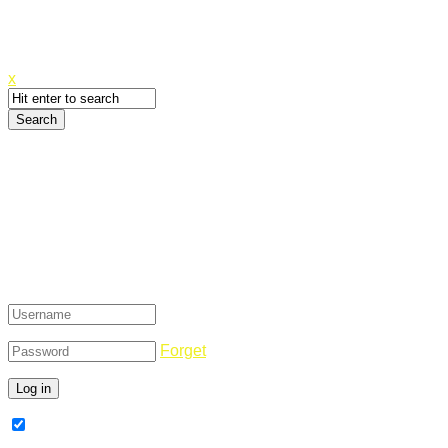
Canyoupwn.me ~
Create an account
x
Login
Forget
Remember Me