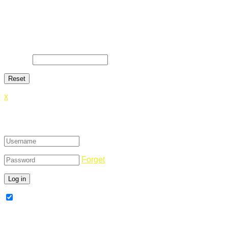
Lost Password
Lost your password? Please enter your email address. You
will receive a link and will create a new password via email.
E-Mail
*
x
Login
Forget
Remember Me
Register Now