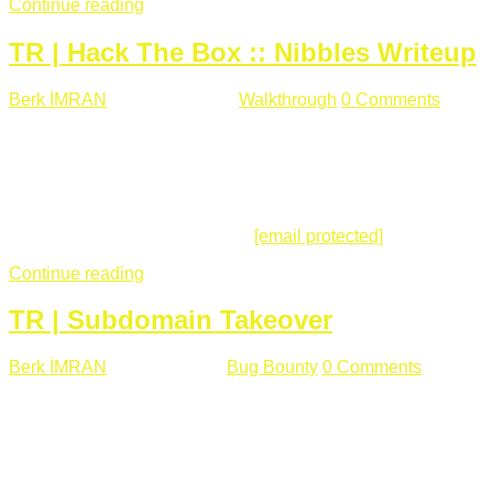
Continue reading
TR | Hack The Box :: Nibbles Writeup
Berk İMRAN
Mayıs 28 , 2018
Walkthrough
0 Comments
178
views
Merhabalar, Hackthebox serimize Nibbles makinası ile
başlıyoruz. Makinanın seviyesine ben de "Easy" diyorum.
Gelelim çözüme... Makinamızda 80 ve 22 portları açık. 80
portundan erişim sağladığımızda açıklama satırında
/nibbleblog adresini görüyoruz.
[email protected]
:~# curl ...
Continue reading
TR | Subdomain Takeover
Berk İMRAN
Mart 31 , 2018
Bug Bounty
0 Comments
824
views
Herkese merhaba, Daha önce yazdığım subdomain takeover
konusu gerek İngilizce gerekse karmaşık olmasından dolayı
çok anlaşılamamıştı. Bugün Türkçe ve detaylı olarak
anlatmaya çalışacağım. Subdomain Takeover Genellikle çok