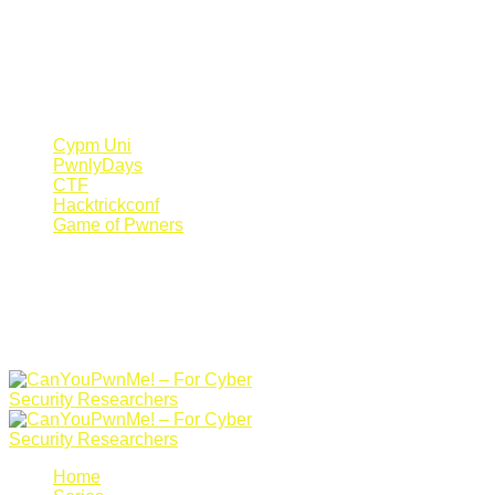
Register Now
Canyoupwn.me ~
Create an account
Cypm Uni
PwnlyDays
CTF
Hacktrickconf
Game of Pwners
Home