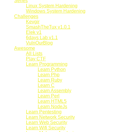
Series
Linux System Hardening
Windows System Hardening
Challenges
Kevgir
SmashTheTux v1.0.1
Elek v1
6days Lab v1.1
VulnOurBlog
Awesome
All Lists
Play CTF
Learn Programming
Learn Python
Learn Php
Learn Ruby
Learn C
Learn Assembly
Learn Perl
Learn HTML5
Learn NodeJs
Learn Pentesting
Learn Network Security
Learn Web Security
Learn Wifi Security