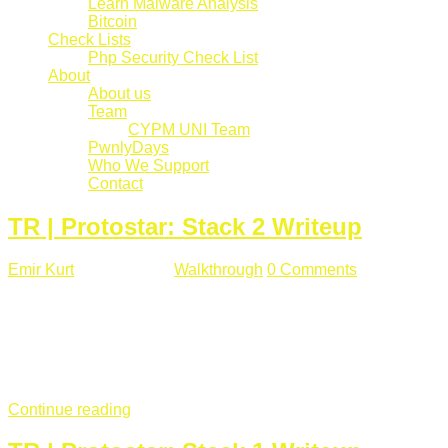
Learn Malware Analysis
Bitcoin
Check Lists
Php Security Check List
About
About us
Team
CYPM UNI Team
PwnlyDays
Who We Support
Contact
TR | Protostar: Stack 2 Writeup
Emir Kurt
Mart 6 , 2019
Walkthrough
0 Comments
529 views
Stack2.c Amaç: "you have correctly got the variable to the
right value" satırını yazdırmak. #include <stdlib.h> #include
<unistd.h> #include <stdio.h> #include <string.h> int main(int
argc, char **argv) { volatile int modified; char buffer[64]; char
*variable; variable = getenv("GREENIE"); if(variable ...
Continue reading