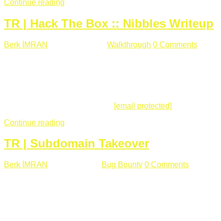
Continue reading
TR | Hack The Box :: Nibbles Writeup
Berk İMRAN
Mayıs 28 , 2018
Walkthrough
0 Comments
178
views
Merhabalar, Hackthebox serimize Nibbles makinası ile
başlıyoruz. Makinanın seviyesine ben de "Easy" diyorum.
Gelelim çözüme... Makinamızda 80 ve 22 portları açık. 80
portundan erişim sağladığımızda açıklama satırında
/nibbleblog adresini görüyoruz.
[email protected]
:~# curl ...
Continue reading
TR | Subdomain Takeover
Berk İMRAN
Mart 31 , 2018
Bug Bounty
0 Comments
824
views
Herkese merhaba, Daha önce yazdığım subdomain takeover
konusu gerek İngilizce gerekse karmaşık olmasından dolayı
çok anlaşılamamıştı. Bugün Türkçe ve detaylı olarak
anlatmaya çalışacağım. Subdomain Takeover Genellikle çok