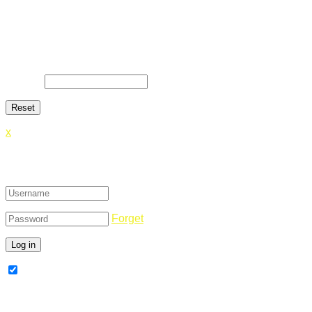
Lost Password
Lost your password? Please enter your email address. You
will receive a link and will create a new password via email.
E-Mail
*
x
Login
Forget
Remember Me
Register Now