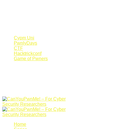
Register Now
Canyoupwn.me ~
Create an account
Cypm Uni
PwnlyDays
CTF
Hacktrickconf
Game of Pwners
Home