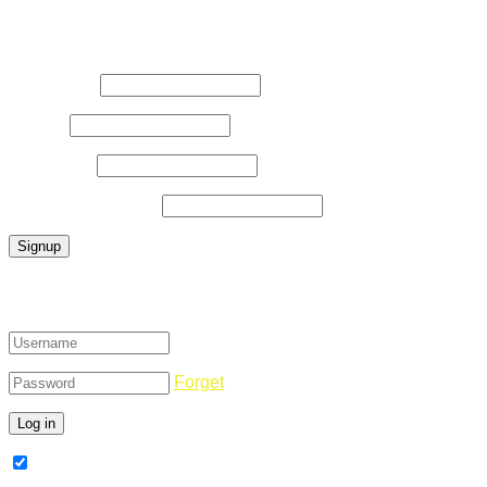
Register Now
Username
*
E-Mail
*
Password
*
Confirm Password
*
Login
Forget
Remember Me