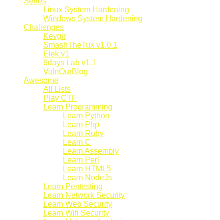
Series
Linux System Hardening
Windows System Hardening
Challenges
Kevgir
SmashTheTux v1.0.1
Elek v1
6days Lab v1.1
VulnOurBlog
Awesome
All Lists
Play CTF
Learn Programming
Learn Python
Learn Php
Learn Ruby
Learn C
Learn Assembly
Learn Perl
Learn HTML5
Learn NodeJs
Learn Pentesting
Learn Network Security
Learn Web Security
Learn Wifi Security