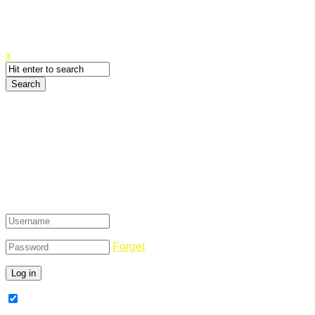
Canyoupwn.me ~
Create an account
x
Login
Forget
Remember Me