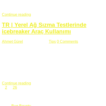
fazla subdomainin olduğu büyük sitelerde denk geldiğim
subdomain takeover, Amazon S3, Github, Google gibi ...
Continue reading
TR | Yerel Ağ Sızma Testlerinde
icebreaker Araç Kullanımı
Ahmet Gürel
Mart 28 , 2018
Tips
0 Comments
561 views
icebreaker Aracı Nedir? icebreaker
aracı https://github.com/DanMcInerney/icebreaker adresinden
ulaşabileceğiniz açık kaynak kodlu bir sızma testi aracıdır.
Yerel ağda bulunduğunuz fakat Active Directory dışında
olduğunuz zamanlar size düz metin kimlik bilgilerini iletmek
için Active Directory’ye karşı ağ saldırılarını otomatik hale
getirir. Yerel ağ testlerinde ...
Continue reading
1
2
…
26
Categories
Bug Bounty