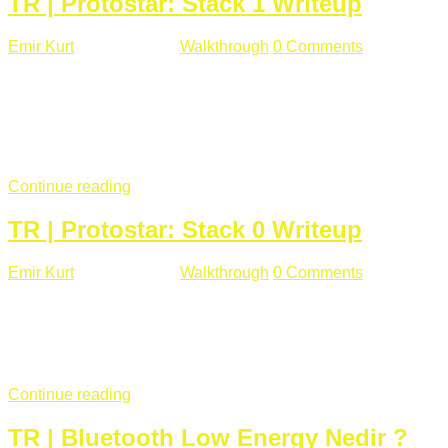
TR | Protostar: Stack 1 Writeup
Emir Kurt
Ocak 9 , 2019
Walkthrough
0 Comments
292 views
Stack1.c Amaç: "you have correctly got the variable to the
right value" satırını yazdırmak. #include <stdlib.h> #include
<unistd.h> #include <stdio.h> #include <string.h> int main(int
argc, char **argv) { volatile int modified; char buffer[64];
if(argc == 1) { ...
Continue reading
TR | Protostar: Stack 0 Writeup
Emir Kurt
Ocak 6 , 2019
Walkthrough
0 Comments
353 views
Stack0.c Amaç: “you have changed the ‘modified’ variable”
satırını yazdırmak. #include <stdlib.h> #include <unistd.h>
#include <stdio.h> int main(int argc, char **argv) { volatile int
modified; ...
Continue reading
TR | Bluetooth Low Energy Nedir ?