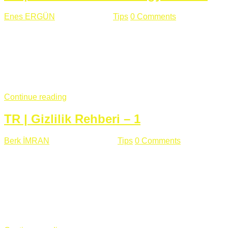
Enes ERGÜN
Eylül 13 , 2018
Tips
0 Comments
785 views
Öğrenilmesi Gereken Terimler GAP (Generic Access
Protocol) GATT (Generic Attribute Profile) UUID (Universally
Unique Identifier) (128 Bit Özel Tanımlayıcı) Giriş BLE
protocolü Bluetooth SIG tarafından geliştirimiltir. Bluetooth ile
karşılaştırıldığında(Bluetooh Classic)'e göre BLE daha az
güç ...
Continue reading
TR | Gizlilik Rehberi – 1
Berk İMRAN
Haziran 15 , 2018
Tips
0 Comments
644 views
Son zamanlarda kulağımıza çok gelir oldu bu kelime
"gizlilik". Facebook'un Cambridge Analytica vakası, Twitter'ın
iç ağdaki log sistemindenden kaynaklanan bir açıklıktan
dolayı kullanıcı parolalarının açık şekilde iletildiğini
duyurması, seçmen bilgilerinin yayılması, sürecini yakınen
takip ettiğimiz, gizliliğimizi ve özgürlüğümüzü kısıtlayan VPN,
...