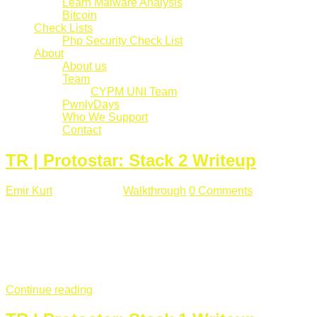
Learn Malware Analysis
Bitcoin
Check Lists
Php Security Check List
About
About us
Team
CYPM UNI Team
PwnlyDays
Who We Support
Contact
TR | Protostar: Stack 2 Writeup
Emir Kurt
Mart 6 , 2019
Walkthrough
0 Comments
529 views
Stack2.c Amaç: "you have correctly got the variable to the
right value" satırını yazdırmak. #include <stdlib.h> #include
<unistd.h> #include <stdio.h> #include <string.h> int main(int
argc, char **argv) { volatile int modified; char buffer[64]; char
*variable; variable = getenv("GREENIE"); if(variable ...
Continue reading