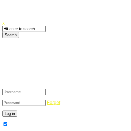
Canyoupwn.me ~
Create an account
x
Login
Forget
Remember Me