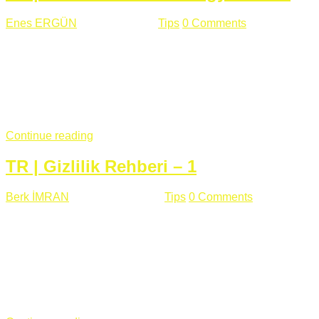
Enes ERGÜN
Eylül 13 , 2018
Tips
0 Comments
785 views
Öğrenilmesi Gereken Terimler GAP (Generic Access
Protocol) GATT (Generic Attribute Profile) UUID (Universally
Unique Identifier) (128 Bit Özel Tanımlayıcı) Giriş BLE
protocolü Bluetooth SIG tarafından geliştirimiltir. Bluetooth ile
karşılaştırıldığında(Bluetooh Classic)'e göre BLE daha az
güç ...
Continue reading
TR | Gizlilik Rehberi – 1
Berk İMRAN
Haziran 15 , 2018
Tips
0 Comments
644 views
Son zamanlarda kulağımıza çok gelir oldu bu kelime
"gizlilik". Facebook'un Cambridge Analytica vakası, Twitter'ın
iç ağdaki log sistemindenden kaynaklanan bir açıklıktan
dolayı kullanıcı parolalarının açık şekilde iletildiğini
duyurması, seçmen bilgilerinin yayılması, sürecini yakınen
takip ettiğimiz, gizliliğimizi ve özgürlüğümüzü kısıtlayan VPN,
...