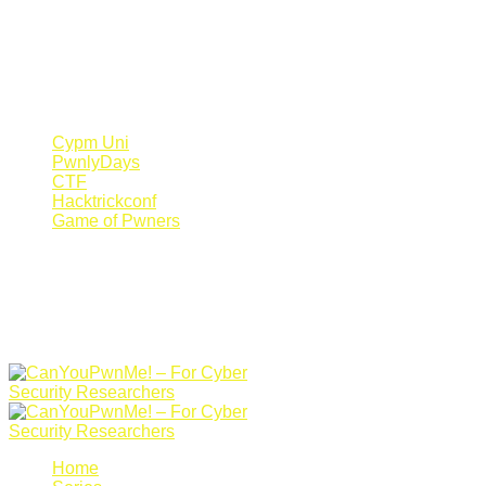
Register Now
Canyoupwn.me ~
Create an account
Cypm Uni
PwnlyDays
CTF
Hacktrickconf
Game of Pwners
Home