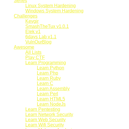
Series
Linux System Hardening
Windows System Hardening
Challenges
Kevgir
SmashTheTux v1.0.1
Elek v1
6days Lab v1.1
VulnOurBlog
Awesome
All Lists
Play CTF
Learn Programming
Learn Python
Learn Php
Learn Ruby
Learn C
Learn Assembly
Learn Perl
Learn HTML5
Learn NodeJs
Learn Pentesting
Learn Network Security
Learn Web Security
Learn Wifi Security