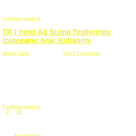
fazla subdomainin olduğu büyük sitelerde denk geldiğim
subdomain takeover, Amazon S3, Github, Google gibi ...
Continue reading
TR | Yerel Ağ Sızma Testlerinde
icebreaker Araç Kullanımı
Ahmet Gürel
Mart 28 , 2018
Tips
0 Comments
561 views
icebreaker Aracı Nedir? icebreaker
aracı https://github.com/DanMcInerney/icebreaker adresinden
ulaşabileceğiniz açık kaynak kodlu bir sızma testi aracıdır.
Yerel ağda bulunduğunuz fakat Active Directory dışında
olduğunuz zamanlar size düz metin kimlik bilgilerini iletmek
için Active Directory’ye karşı ağ saldırılarını otomatik hale
getirir. Yerel ağ testlerinde ...
Continue reading
1
2
…
26
Categories
Bug Bounty