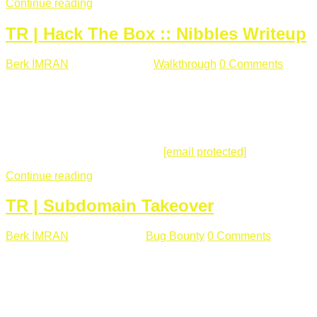
Continue reading
TR | Hack The Box :: Nibbles Writeup
Berk İMRAN
Mayıs 28 , 2018
Walkthrough
0 Comments
178
views
Merhabalar, Hackthebox serimize Nibbles makinası ile
başlıyoruz. Makinanın seviyesine ben de "Easy" diyorum.
Gelelim çözüme... Makinamızda 80 ve 22 portları açık. 80
portundan erişim sağladığımızda açıklama satırında
/nibbleblog adresini görüyoruz.
[email protected]
:~# curl ...
Continue reading
TR | Subdomain Takeover
Berk İMRAN
Mart 31 , 2018
Bug Bounty
0 Comments
824
views
Herkese merhaba, Daha önce yazdığım subdomain takeover
konusu gerek İngilizce gerekse karmaşık olmasından dolayı
çok anlaşılamamıştı. Bugün Türkçe ve detaylı olarak
anlatmaya çalışacağım. Subdomain Takeover Genellikle çok