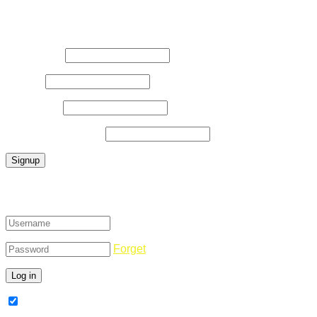
Register Now
Username
*
E-Mail
*
Password
*
Confirm Password
*
Login
Forget
Remember Me