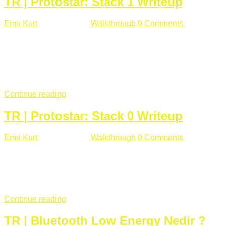
TR | Protostar: Stack 1 Writeup
Emir Kurt
Ocak 9 , 2019
Walkthrough
0 Comments
292 views
Stack1.c Amaç: "you have correctly got the variable to the
right value" satırını yazdırmak. #include <stdlib.h> #include
<unistd.h> #include <stdio.h> #include <string.h> int main(int
argc, char **argv) { volatile int modified; char buffer[64];
if(argc == 1) { ...
Continue reading
TR | Protostar: Stack 0 Writeup
Emir Kurt
Ocak 6 , 2019
Walkthrough
0 Comments
353 views
Stack0.c Amaç: “you have changed the ‘modified’ variable”
satırını yazdırmak. #include <stdlib.h> #include <unistd.h>
#include <stdio.h> int main(int argc, char **argv) { volatile int
modified; ...
Continue reading
TR | Bluetooth Low Energy Nedir ?