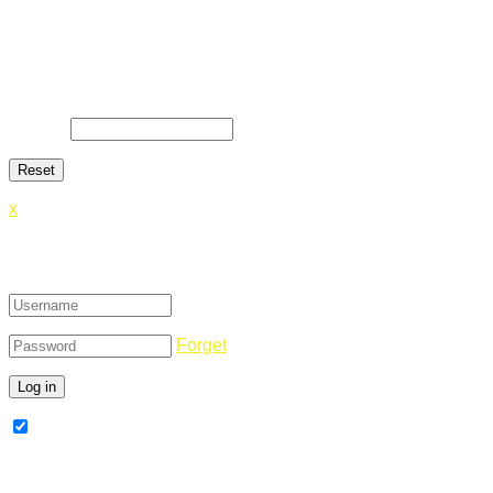
Lost Password
Lost your password? Please enter your email address. You
will receive a link and will create a new password via email.
E-Mail
*
x
Login
Forget
Remember Me
Register Now