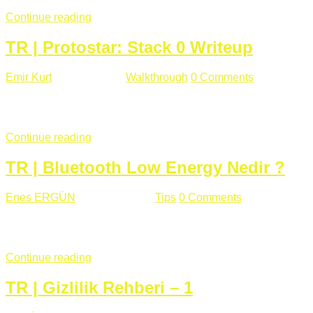
Continue reading
TR | Protostar: Stack 0 Writeup
Emir Kurt
Ocak 6 , 2019
Walkthrough
0 Comments
353 views
Stack0.c Amaç: “you have changed the ‘modified’ variable” satırı
...
Continue reading
TR | Bluetooth Low Energy Nedir ?
Enes ERGÜN
Eylül 13 , 2018
Tips
0 Comments
785 views
Öğrenilmesi Gereken Terimler GAP (Generic Access Protocol) GA
SIG tarafından geliştirimiltir. Bluetooth ile karşılaştırıldığınd
Continue reading
TR | Gizlilik Rehberi – 1