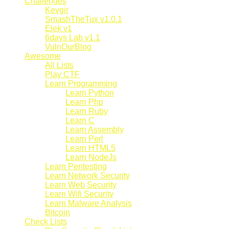
Challenges
Kevgir
SmashTheTux v1.0.1
Elek v1
6days Lab v1.1
VulnOurBlog
Awesome
All Lists
Play CTF
Learn Programming
Learn Python
Learn Php
Learn Ruby
Learn C
Learn Assembly
Learn Perl
Learn HTML5
Learn NodeJs
Learn Pentesting
Learn Network Security
Learn Web Security
Learn Wifi Security
Learn Malware Analysis
Bitcoin
Check Lists