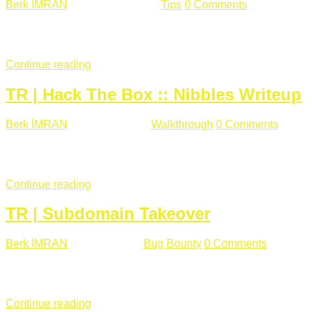
Berk İMRAN
Haziran 15 , 2018
Tips
0 Comments
644 views
Son zamanlarda kulağımıza çok gelir oldu bu kelime "gizlilik".
parolalarının açık şekilde iletildiğini duyurması, seçmen bilgile
Continue reading
TR | Hack The Box :: Nibbles Writeup
Berk İMRAN
Mayıs 28 , 2018
Walkthrough
0 Comments
178 v
Merhabalar, Hackthebox serimize Nibbles makinası ile başlıyo
sağladığımızda açıklama satırında /nibbleblog adresini görüyo
Continue reading
TR | Subdomain Takeover
Berk İMRAN
Mart 31 , 2018
Bug Bounty
0 Comments
824 vie
Herkese merhaba, Daha önce yazdığım subdomain takeover kon
çalışacağım. Subdomain Takeover Genellikle çok fazla subdom
Continue reading