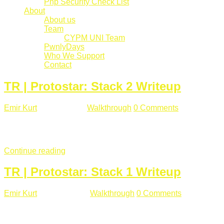
Php Security Check List
About
About us
Team
CYPM UNI Team
PwnlyDays
Who We Support
Contact
TR | Protostar: Stack 2 Writeup
Emir Kurt
Mart 6 , 2019
Walkthrough
0 Comments
529 views
Stack2.c Amaç: "you have correctly got the variable to the right
char **argv) { volatile int modified; char buffer[64]; char *varia
Continue reading
TR | Protostar: Stack 1 Writeup
Emir Kurt
Ocak 9 , 2019
Walkthrough
0 Comments
292 views
Stack1.c Amaç: "you have correctly got the variable to the right
char **argv) { volatile int modified; char buffer[64]; if(argc == 1) {