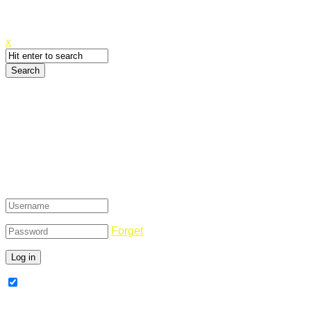
Canyoupwn.me ~
Create an account
x
Login
Forget
Remember Me