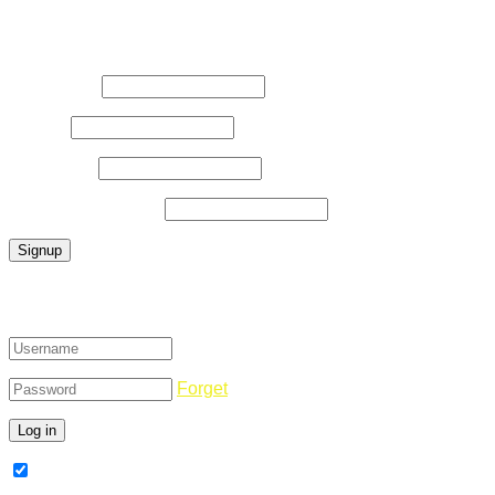
Register Now
Username
*
E-Mail
*
Password
*
Confirm Password
*
Login
Forget
Remember Me