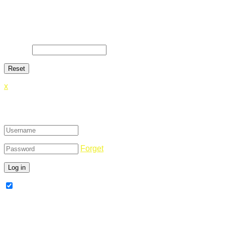
Lost Password
Lost your password? Please enter your email address. You will
E-Mail
*
x
Login
Forget
Remember Me
Register Now