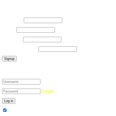
Register Now
Username
*
E-Mail
*
Password
*
Confirm Password
*
Login
Forget
Remember Me