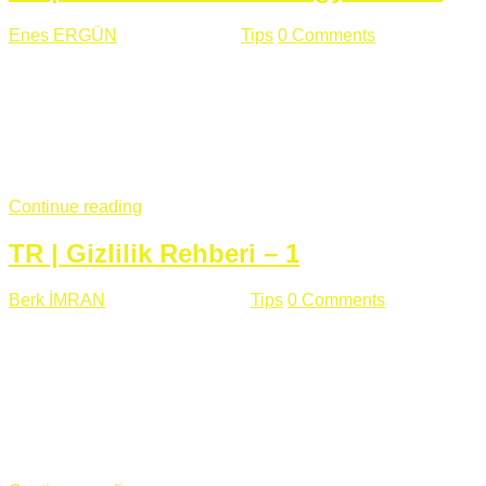
Enes ERGÜN
Eylül 13 , 2018
Tips
0 Comments
785 views
Öğrenilmesi Gereken Terimler GAP (Generic Access
Protocol) GATT (Generic Attribute Profile) UUID (Universally
Unique Identifier) (128 Bit Özel Tanımlayıcı) Giriş BLE
protocolü Bluetooth SIG tarafından geliştirimiltir. Bluetooth ile
karşılaştırıldığında(Bluetooh Classic)'e göre BLE daha az
güç ...
Continue reading
TR | Gizlilik Rehberi – 1
Berk İMRAN
Haziran 15 , 2018
Tips
0 Comments
644 views
Son zamanlarda kulağımıza çok gelir oldu bu kelime
"gizlilik". Facebook'un Cambridge Analytica vakası, Twitter'ın
iç ağdaki log sistemindenden kaynaklanan bir açıklıktan
dolayı kullanıcı parolalarının açık şekilde iletildiğini
duyurması, seçmen bilgilerinin yayılması, sürecini yakınen
takip ettiğimiz, gizliliğimizi ve özgürlüğümüzü kısıtlayan VPN,
...