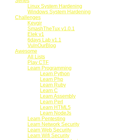
Series
Linux System Hardening
Windows System Hardening
Challenges
Kevgir
SmashTheTux v1.0.1
Elek v1
6days Lab v1.1
VulnOurBlog
Awesome
All Lists
Play CTF
Learn Programming
Learn Python
Learn Php
Learn Ruby
Learn C
Learn Assembly
Learn Perl
Learn HTML5
Learn NodeJs
Learn Pentesting
Learn Network Security
Learn Web Security
Learn Wifi Security