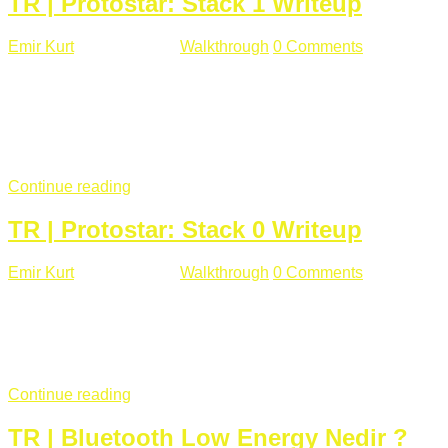
TR | Protostar: Stack 1 Writeup
Emir Kurt
Ocak 9 , 2019
Walkthrough
0 Comments
292 views
Stack1.c Amaç: "you have correctly got the variable to the
right value" satırını yazdırmak. #include <stdlib.h> #include
<unistd.h> #include <stdio.h> #include <string.h> int main(int
argc, char **argv) { volatile int modified; char buffer[64];
if(argc == 1) { ...
Continue reading
TR | Protostar: Stack 0 Writeup
Emir Kurt
Ocak 6 , 2019
Walkthrough
0 Comments
353 views
Stack0.c Amaç: “you have changed the ‘modified’ variable”
satırını yazdırmak. #include <stdlib.h> #include <unistd.h>
#include <stdio.h> int main(int argc, char **argv) { volatile int
modified; ...
Continue reading
TR | Bluetooth Low Energy Nedir ?