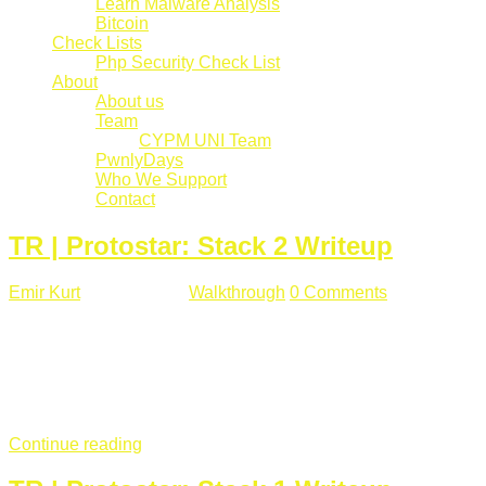
Learn Malware Analysis
Bitcoin
Check Lists
Php Security Check List
About
About us
Team
CYPM UNI Team
PwnlyDays
Who We Support
Contact
TR | Protostar: Stack 2 Writeup
Emir Kurt
Mart 6 , 2019
Walkthrough
0 Comments
529 views
Stack2.c Amaç: "you have correctly got the variable to the
right value" satırını yazdırmak. #include <stdlib.h> #include
<unistd.h> #include <stdio.h> #include <string.h> int main(int
argc, char **argv) { volatile int modified; char buffer[64]; char
*variable; variable = getenv("GREENIE"); if(variable ...
Continue reading