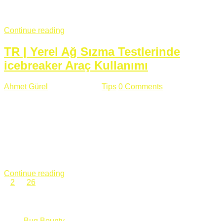
fazla subdomainin olduğu büyük sitelerde denk geldiğim
subdomain takeover, Amazon S3, Github, Google gibi ...
Continue reading
TR | Yerel Ağ Sızma Testlerinde
icebreaker Araç Kullanımı
Ahmet Gürel
Mart 28 , 2018
Tips
0 Comments
561 views
icebreaker Aracı Nedir? icebreaker
aracı https://github.com/DanMcInerney/icebreaker adresinden
ulaşabileceğiniz açık kaynak kodlu bir sızma testi aracıdır.
Yerel ağda bulunduğunuz fakat Active Directory dışında
olduğunuz zamanlar size düz metin kimlik bilgilerini iletmek
için Active Directory’ye karşı ağ saldırılarını otomatik hale
getirir. Yerel ağ testlerinde ...
Continue reading
1
2
…
26
Categories
Bug Bounty