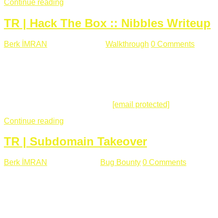
Continue reading
TR | Hack The Box :: Nibbles Writeup
Berk İMRAN
Mayıs 28 , 2018
Walkthrough
0 Comments
178
views
Merhabalar, Hackthebox serimize Nibbles makinası ile
başlıyoruz. Makinanın seviyesine ben de "Easy" diyorum.
Gelelim çözüme... Makinamızda 80 ve 22 portları açık. 80
portundan erişim sağladığımızda açıklama satırında
/nibbleblog adresini görüyoruz.
[email protected]
:~# curl ...
Continue reading
TR | Subdomain Takeover
Berk İMRAN
Mart 31 , 2018
Bug Bounty
0 Comments
824
views
Herkese merhaba, Daha önce yazdığım subdomain takeover
konusu gerek İngilizce gerekse karmaşık olmasından dolayı
çok anlaşılamamıştı. Bugün Türkçe ve detaylı olarak
anlatmaya çalışacağım. Subdomain Takeover Genellikle çok