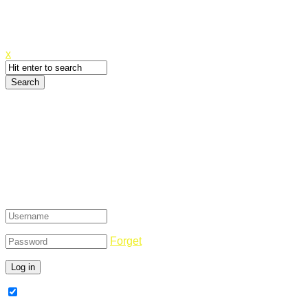
Canyoupwn.me ~
Create an account
x
Login
Forget
Remember Me