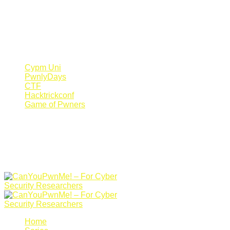
Register Now
Canyoupwn.me ~
Create an account
Cypm Uni
PwnlyDays
CTF
Hacktrickconf
Game of Pwners
Home