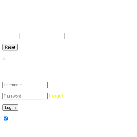
Lost Password
Lost your password? Please enter your email address. You
will receive a link and will create a new password via email.
E-Mail
*
x
Login
Forget
Remember Me
Register Now