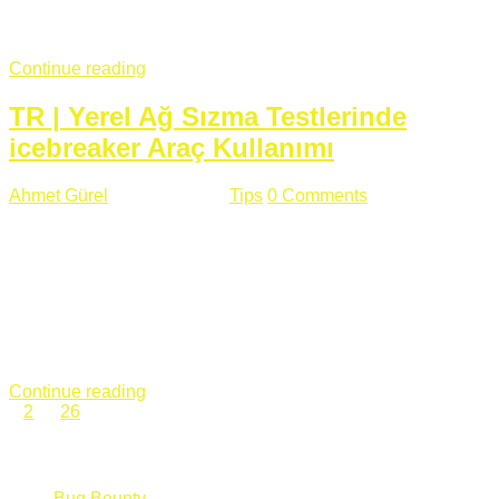
fazla subdomainin olduğu büyük sitelerde denk geldiğim
subdomain takeover, Amazon S3, Github, Google gibi ...
Continue reading
TR | Yerel Ağ Sızma Testlerinde
icebreaker Araç Kullanımı
Ahmet Gürel
Mart 28 , 2018
Tips
0 Comments
561 views
icebreaker Aracı Nedir? icebreaker
aracı https://github.com/DanMcInerney/icebreaker adresinden
ulaşabileceğiniz açık kaynak kodlu bir sızma testi aracıdır.
Yerel ağda bulunduğunuz fakat Active Directory dışında
olduğunuz zamanlar size düz metin kimlik bilgilerini iletmek
için Active Directory’ye karşı ağ saldırılarını otomatik hale
getirir. Yerel ağ testlerinde ...
Continue reading
1
2
…
26
Categories
Bug Bounty