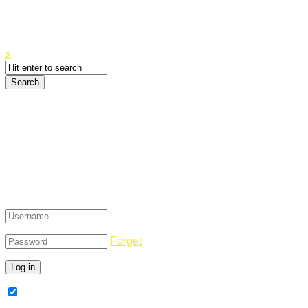
Canyoupwn.me ~
Create an account
x
Login
Forget
Remember Me