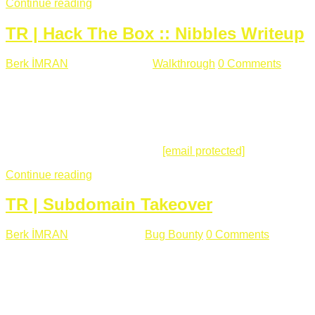
Continue reading
TR | Hack The Box :: Nibbles Writeup
Berk İMRAN
Mayıs 28 , 2018
Walkthrough
0 Comments
178
views
Merhabalar, Hackthebox serimize Nibbles makinası ile
başlıyoruz. Makinanın seviyesine ben de "Easy" diyorum.
Gelelim çözüme... Makinamızda 80 ve 22 portları açık. 80
portundan erişim sağladığımızda açıklama satırında
/nibbleblog adresini görüyoruz.
[email protected]
:~# curl ...
Continue reading
TR | Subdomain Takeover
Berk İMRAN
Mart 31 , 2018
Bug Bounty
0 Comments
824
views
Herkese merhaba, Daha önce yazdığım subdomain takeover
konusu gerek İngilizce gerekse karmaşık olmasından dolayı
çok anlaşılamamıştı. Bugün Türkçe ve detaylı olarak
anlatmaya çalışacağım. Subdomain Takeover Genellikle çok