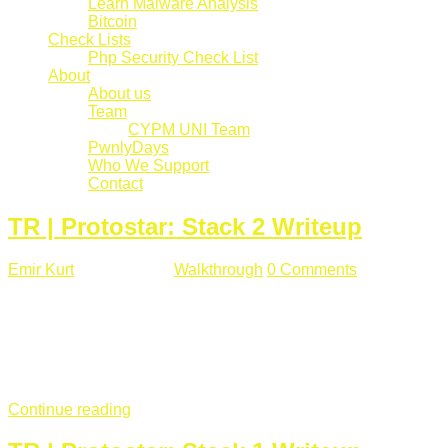
Learn Malware Analysis
Bitcoin
Check Lists
Php Security Check List
About
About us
Team
CYPM UNI Team
PwnlyDays
Who We Support
Contact
TR | Protostar: Stack 2 Writeup
Emir Kurt
Mart 6 , 2019
Walkthrough
0 Comments
529 views
Stack2.c Amaç: "you have correctly got the variable to the
right value" satırını yazdırmak. #include <stdlib.h> #include
<unistd.h> #include <stdio.h> #include <string.h> int main(int
argc, char **argv) { volatile int modified; char buffer[64]; char
*variable; variable = getenv("GREENIE"); if(variable ...
Continue reading