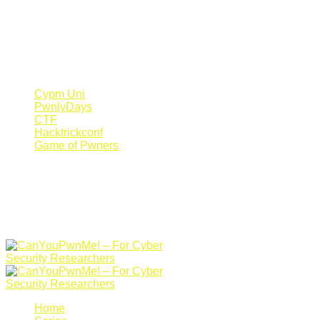
Register Now
Canyoupwn.me ~
Create an account
Cypm Uni
PwnlyDays
CTF
Hacktrickconf
Game of Pwners
Home