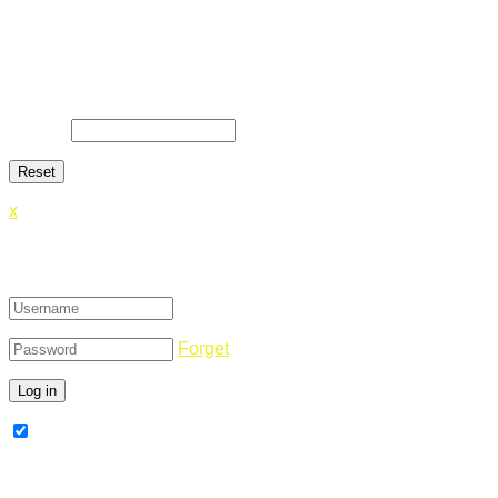
Lost Password
Lost your password? Please enter your email address. You
will receive a link and will create a new password via email.
E-Mail
*
x
Login
Forget
Remember Me
Register Now