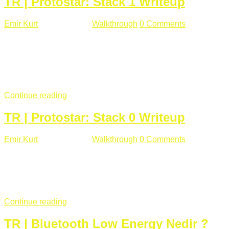
TR | Protostar: Stack 1 Writeup
Emir Kurt
Ocak 9 , 2019
Walkthrough
0 Comments
292 views
Stack1.c Amaç: "you have correctly got the variable to the
right value" satırını yazdırmak. #include <stdlib.h> #include
<unistd.h> #include <stdio.h> #include <string.h> int main(int
argc, char **argv) { volatile int modified; char buffer[64];
if(argc == 1) { ...
Continue reading
TR | Protostar: Stack 0 Writeup
Emir Kurt
Ocak 6 , 2019
Walkthrough
0 Comments
353 views
Stack0.c Amaç: “you have changed the ‘modified’ variable”
satırını yazdırmak. #include <stdlib.h> #include <unistd.h>
#include <stdio.h> int main(int argc, char **argv) { volatile int
modified; ...
Continue reading
TR | Bluetooth Low Energy Nedir ?