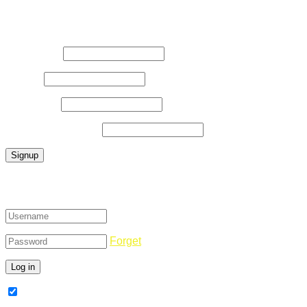
Register Now
Username
*
E-Mail
*
Password
*
Confirm Password
*
Login
Forget
Remember Me