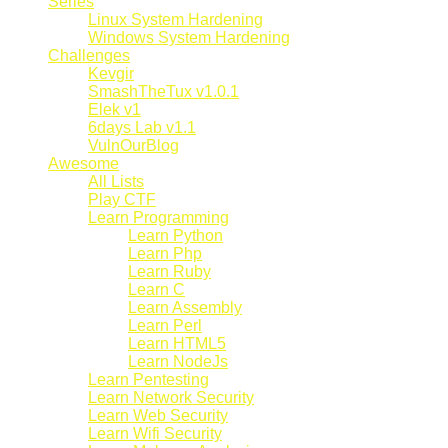
Series
Linux System Hardening
Windows System Hardening
Challenges
Kevgir
SmashTheTux v1.0.1
Elek v1
6days Lab v1.1
VulnOurBlog
Awesome
All Lists
Play CTF
Learn Programming
Learn Python
Learn Php
Learn Ruby
Learn C
Learn Assembly
Learn Perl
Learn HTML5
Learn NodeJs
Learn Pentesting
Learn Network Security
Learn Web Security
Learn Wifi Security