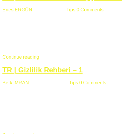
Enes ERGÜN
Eylül 13 , 2018
Tips
0 Comments
785 views
Öğrenilmesi Gereken Terimler GAP (Generic Access
Protocol) GATT (Generic Attribute Profile) UUID (Universally
Unique Identifier) (128 Bit Özel Tanımlayıcı) Giriş BLE
protocolü Bluetooth SIG tarafından geliştirimiltir. Bluetooth ile
karşılaştırıldığında(Bluetooh Classic)'e göre BLE daha az
güç ...
Continue reading
TR | Gizlilik Rehberi – 1
Berk İMRAN
Haziran 15 , 2018
Tips
0 Comments
644 views
Son zamanlarda kulağımıza çok gelir oldu bu kelime
"gizlilik". Facebook'un Cambridge Analytica vakası, Twitter'ın
iç ağdaki log sistemindenden kaynaklanan bir açıklıktan
dolayı kullanıcı parolalarının açık şekilde iletildiğini
duyurması, seçmen bilgilerinin yayılması, sürecini yakınen
takip ettiğimiz, gizliliğimizi ve özgürlüğümüzü kısıtlayan VPN,
...