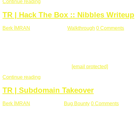
Continue reading
TR | Hack The Box :: Nibbles Writeup
Berk İMRAN
Mayıs 28 , 2018
Walkthrough
0 Comments
178
views
Merhabalar, Hackthebox serimize Nibbles makinası ile
başlıyoruz. Makinanın seviyesine ben de "Easy" diyorum.
Gelelim çözüme... Makinamızda 80 ve 22 portları açık. 80
portundan erişim sağladığımızda açıklama satırında
/nibbleblog adresini görüyoruz.
[email protected]
:~# curl ...
Continue reading
TR | Subdomain Takeover
Berk İMRAN
Mart 31 , 2018
Bug Bounty
0 Comments
824
views
Herkese merhaba, Daha önce yazdığım subdomain takeover
konusu gerek İngilizce gerekse karmaşık olmasından dolayı
çok anlaşılamamıştı. Bugün Türkçe ve detaylı olarak
anlatmaya çalışacağım. Subdomain Takeover Genellikle çok