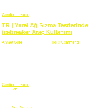
fazla subdomainin olduğu büyük sitelerde denk geldiğim
subdomain takeover, Amazon S3, Github, Google gibi ...
Continue reading
TR | Yerel Ağ Sızma Testlerinde
icebreaker Araç Kullanımı
Ahmet Gürel
Mart 28 , 2018
Tips
0 Comments
561 views
icebreaker Aracı Nedir? icebreaker
aracı https://github.com/DanMcInerney/icebreaker adresinden
ulaşabileceğiniz açık kaynak kodlu bir sızma testi aracıdır.
Yerel ağda bulunduğunuz fakat Active Directory dışında
olduğunuz zamanlar size düz metin kimlik bilgilerini iletmek
için Active Directory’ye karşı ağ saldırılarını otomatik hale
getirir. Yerel ağ testlerinde ...
Continue reading
1
2
…
26
Categories
Bug Bounty