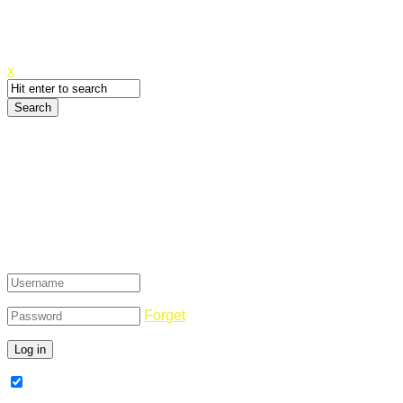
Canyoupwn.me ~
Create an account
x
Login
Forget
Remember Me