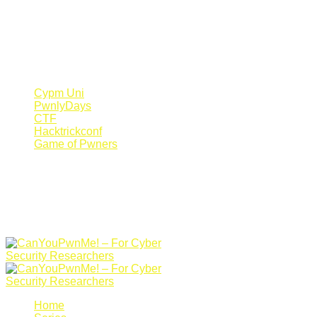
Register Now
Canyoupwn.me ~
Create an account
Cypm Uni
PwnlyDays
CTF
Hacktrickconf
Game of Pwners
Home