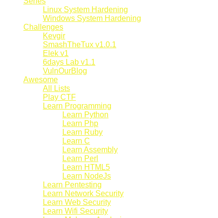
Series
Linux System Hardening
Windows System Hardening
Challenges
Kevgir
SmashTheTux v1.0.1
Elek v1
6days Lab v1.1
VulnOurBlog
Awesome
All Lists
Play CTF
Learn Programming
Learn Python
Learn Php
Learn Ruby
Learn C
Learn Assembly
Learn Perl
Learn HTML5
Learn NodeJs
Learn Pentesting
Learn Network Security
Learn Web Security
Learn Wifi Security