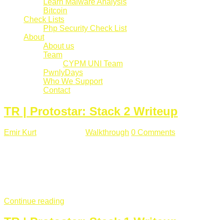
Learn Malware Analysis
Bitcoin
Check Lists
Php Security Check List
About
About us
Team
CYPM UNI Team
PwnlyDays
Who We Support
Contact
TR | Protostar: Stack 2 Writeup
Emir Kurt
Mart 6 , 2019
Walkthrough
0 Comments
529 views
Stack2.c Amaç: "you have correctly got the variable to the
right value" satırını yazdırmak. #include <stdlib.h> #include
<unistd.h> #include <stdio.h> #include <string.h> int main(int
argc, char **argv) { volatile int modified; char buffer[64]; char
*variable; variable = getenv("GREENIE"); if(variable ...
Continue reading