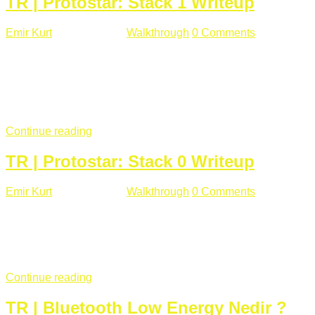
TR | Protostar: Stack 1 Writeup
Emir Kurt
Ocak 9 , 2019
Walkthrough
0 Comments
292 views
Stack1.c Amaç: "you have correctly got the variable to the
right value" satırını yazdırmak. #include <stdlib.h> #include
<unistd.h> #include <stdio.h> #include <string.h> int main(int
argc, char **argv) { volatile int modified; char buffer[64];
if(argc == 1) { ...
Continue reading
TR | Protostar: Stack 0 Writeup
Emir Kurt
Ocak 6 , 2019
Walkthrough
0 Comments
353 views
Stack0.c Amaç: “you have changed the ‘modified’ variable”
satırını yazdırmak. #include <stdlib.h> #include <unistd.h>
#include <stdio.h> int main(int argc, char **argv) { volatile int
modified; ...
Continue reading
TR | Bluetooth Low Energy Nedir ?