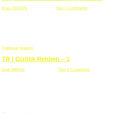
Enes ERGÜN
Eylül 13 , 2018
Tips
0 Comments
785 views
Öğrenilmesi Gereken Terimler GAP (Generic Access
Protocol) GATT (Generic Attribute Profile) UUID (Universally
Unique Identifier) (128 Bit Özel Tanımlayıcı) Giriş BLE
protocolü Bluetooth SIG tarafından geliştirimiltir. Bluetooth ile
karşılaştırıldığında(Bluetooh Classic)'e göre BLE daha az
güç ...
Continue reading
TR | Gizlilik Rehberi – 1
Berk İMRAN
Haziran 15 , 2018
Tips
0 Comments
644 views
Son zamanlarda kulağımıza çok gelir oldu bu kelime
"gizlilik". Facebook'un Cambridge Analytica vakası, Twitter'ın
iç ağdaki log sistemindenden kaynaklanan bir açıklıktan
dolayı kullanıcı parolalarının açık şekilde iletildiğini
duyurması, seçmen bilgilerinin yayılması, sürecini yakınen
takip ettiğimiz, gizliliğimizi ve özgürlüğümüzü kısıtlayan VPN,
...