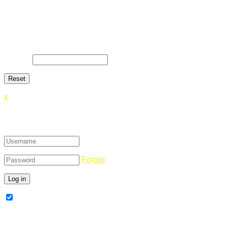
Lost Password
Lost your password? Please enter your email address. You
will receive a link and will create a new password via email.
E-Mail
*
x
Login
Forget
Remember Me
Register Now