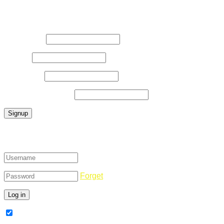
Register Now
Username
*
E-Mail
*
Password
*
Confirm Password
*
Login
Forget
Remember Me