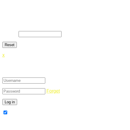
Lost Password
Lost your password? Please enter your email address. You
will receive a link and will create a new password via email.
E-Mail
*
x
Login
Forget
Remember Me
Register Now