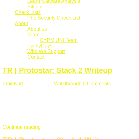
Learn Malware Analysis
Bitcoin
Check Lists
Php Security Check List
About
About us
Team
CYPM UNI Team
PwnlyDays
Who We Support
Contact
TR | Protostar: Stack 2 Writeup
Emir Kurt
Mart 6 , 2019
Walkthrough
0 Comments
529 views
Stack2.c Amaç: "you have correctly got the variable to the
right value" satırını yazdırmak. #include <stdlib.h> #include
<unistd.h> #include <stdio.h> #include <string.h> int main(int
argc, char **argv) { volatile int modified; char buffer[64]; char
*variable; variable = getenv("GREENIE"); if(variable ...
Continue reading