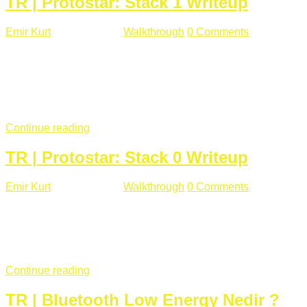
TR | Protostar: Stack 1 Writeup
Emir Kurt
Ocak 9 , 2019
Walkthrough
0 Comments
292 views
Stack1.c Amaç: "you have correctly got the variable to the
right value" satırını yazdırmak. #include <stdlib.h> #include
<unistd.h> #include <stdio.h> #include <string.h> int main(int
argc, char **argv) { volatile int modified; char buffer[64];
if(argc == 1) { ...
Continue reading
TR | Protostar: Stack 0 Writeup
Emir Kurt
Ocak 6 , 2019
Walkthrough
0 Comments
353 views
Stack0.c Amaç: “you have changed the ‘modified’ variable”
satırını yazdırmak. #include <stdlib.h> #include <unistd.h>
#include <stdio.h> int main(int argc, char **argv) { volatile int
modified; ...
Continue reading
TR | Bluetooth Low Energy Nedir ?