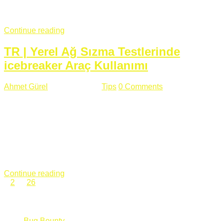
fazla subdomainin olduğu büyük sitelerde denk geldiğim
subdomain takeover, Amazon S3, Github, Google gibi ...
Continue reading
TR | Yerel Ağ Sızma Testlerinde
icebreaker Araç Kullanımı
Ahmet Gürel
Mart 28 , 2018
Tips
0 Comments
561 views
icebreaker Aracı Nedir? icebreaker
aracı https://github.com/DanMcInerney/icebreaker adresinden
ulaşabileceğiniz açık kaynak kodlu bir sızma testi aracıdır.
Yerel ağda bulunduğunuz fakat Active Directory dışında
olduğunuz zamanlar size düz metin kimlik bilgilerini iletmek
için Active Directory’ye karşı ağ saldırılarını otomatik hale
getirir. Yerel ağ testlerinde ...
Continue reading
1
2
…
26
Categories
Bug Bounty