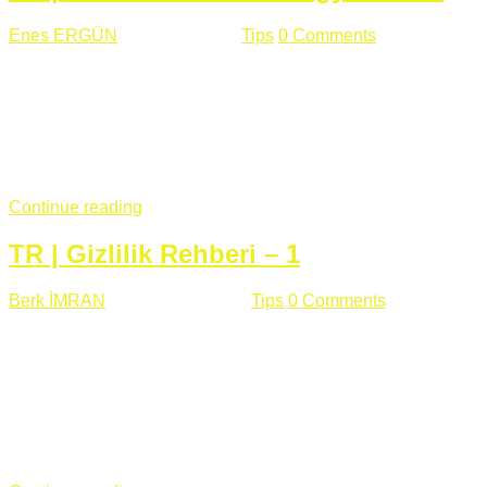
Enes ERGÜN
Eylül 13 , 2018
Tips
0 Comments
785 views
Öğrenilmesi Gereken Terimler GAP (Generic Access
Protocol) GATT (Generic Attribute Profile) UUID (Universally
Unique Identifier) (128 Bit Özel Tanımlayıcı) Giriş BLE
protocolü Bluetooth SIG tarafından geliştirimiltir. Bluetooth ile
karşılaştırıldığında(Bluetooh Classic)'e göre BLE daha az
güç ...
Continue reading
TR | Gizlilik Rehberi – 1
Berk İMRAN
Haziran 15 , 2018
Tips
0 Comments
644 views
Son zamanlarda kulağımıza çok gelir oldu bu kelime
"gizlilik". Facebook'un Cambridge Analytica vakası, Twitter'ın
iç ağdaki log sistemindenden kaynaklanan bir açıklıktan
dolayı kullanıcı parolalarının açık şekilde iletildiğini
duyurması, seçmen bilgilerinin yayılması, sürecini yakınen
takip ettiğimiz, gizliliğimizi ve özgürlüğümüzü kısıtlayan VPN,
...