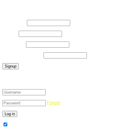
Register Now
Username
*
E-Mail
*
Password
*
Confirm Password
*
Login
Forget
Remember Me