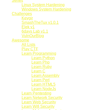
Series
Linux System Hardening
Windows System Hardening
Challenges
Kevgir
SmashTheTux v1.0.1
Elek v1
6days Lab v1.1
VulnOurBlog
Awesome
All Lists
Play CTF
Learn Programming
Learn Python
Learn Php
Learn Ruby
Learn C
Learn Assembly
Learn Perl
Learn HTML5
Learn NodeJs
Learn Pentesting
Learn Network Security
Learn Web Security
Learn Wifi Security