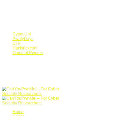
Register Now
Canyoupwn.me ~
Create an account
Cypm Uni
PwnlyDays
CTF
Hacktrickconf
Game of Pwners
Home