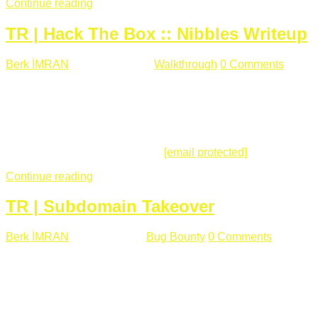
Continue reading
TR | Hack The Box :: Nibbles Writeup
Berk İMRAN
Mayıs 28 , 2018
Walkthrough
0 Comments
178
views
Merhabalar, Hackthebox serimize Nibbles makinası ile
başlıyoruz. Makinanın seviyesine ben de "Easy" diyorum.
Gelelim çözüme... Makinamızda 80 ve 22 portları açık. 80
portundan erişim sağladığımızda açıklama satırında
/nibbleblog adresini görüyoruz.
[email protected]
:~# curl ...
Continue reading
TR | Subdomain Takeover
Berk İMRAN
Mart 31 , 2018
Bug Bounty
0 Comments
824
views
Herkese merhaba, Daha önce yazdığım subdomain takeover
konusu gerek İngilizce gerekse karmaşık olmasından dolayı
çok anlaşılamamıştı. Bugün Türkçe ve detaylı olarak
anlatmaya çalışacağım. Subdomain Takeover Genellikle çok