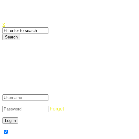
Canyoupwn.me ~
Create an account
x
Login
Forget
Remember Me