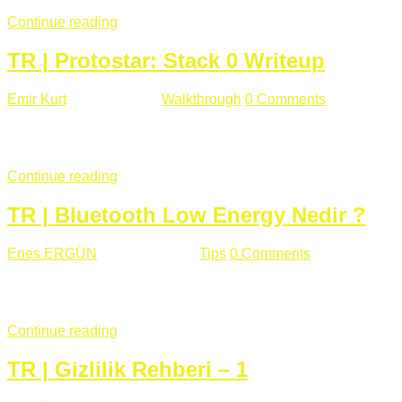
Continue reading
TR | Protostar: Stack 0 Writeup
Emir Kurt
Ocak 6 , 2019
Walkthrough
0 Comments
353 views
Stack0.c Amaç: “you have changed the ‘modified’ variable” satırı
...
Continue reading
TR | Bluetooth Low Energy Nedir ?
Enes ERGÜN
Eylül 13 , 2018
Tips
0 Comments
785 views
Öğrenilmesi Gereken Terimler GAP (Generic Access Protocol) GA
SIG tarafından geliştirimiltir. Bluetooth ile karşılaştırıldığınd
Continue reading
TR | Gizlilik Rehberi – 1