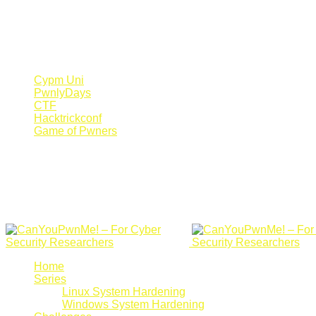
Register Now
Canyoupwn.me ~
Create an account
Cypm Uni
PwnlyDays
CTF
Hacktrickconf
Game of Pwners
Home
Series
Linux System Hardening
Windows System Hardening