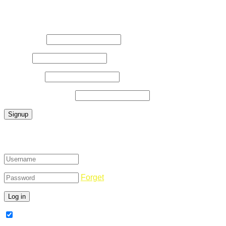
Register Now
Username
*
E-Mail
*
Password
*
Confirm Password
*
Login
Forget
Remember Me