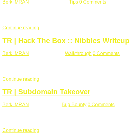
Berk İMRAN
Haziran 15 , 2018
Tips
0 Comments
644 views
Son zamanlarda kulağımıza çok gelir oldu bu kelime "gizlilik".
parolalarının açık şekilde iletildiğini duyurması, seçmen bilgile
Continue reading
TR | Hack The Box :: Nibbles Writeup
Berk İMRAN
Mayıs 28 , 2018
Walkthrough
0 Comments
178 v
Merhabalar, Hackthebox serimize Nibbles makinası ile başlıyo
sağladığımızda açıklama satırında /nibbleblog adresini görüyo
Continue reading
TR | Subdomain Takeover
Berk İMRAN
Mart 31 , 2018
Bug Bounty
0 Comments
824 vie
Herkese merhaba, Daha önce yazdığım subdomain takeover kon
çalışacağım. Subdomain Takeover Genellikle çok fazla subdom
Continue reading