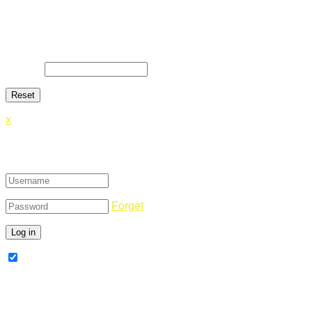
Lost Password
Lost your password? Please enter your email address. You will
E-Mail
*
x
Login
Forget
Remember Me
Register Now