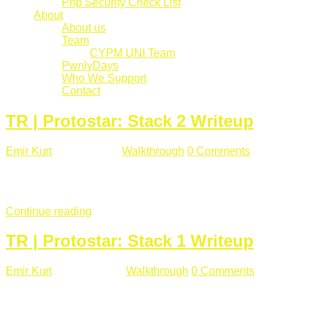
Php Security Check List
About
About us
Team
CYPM UNI Team
PwnlyDays
Who We Support
Contact
TR | Protostar: Stack 2 Writeup
Emir Kurt
Mart 6 , 2019
Walkthrough
0 Comments
529 views
Stack2.c Amaç: "you have correctly got the variable to the right
char **argv) { volatile int modified; char buffer[64]; char *varia
Continue reading
TR | Protostar: Stack 1 Writeup
Emir Kurt
Ocak 9 , 2019
Walkthrough
0 Comments
292 views
Stack1.c Amaç: "you have correctly got the variable to the right
char **argv) { volatile int modified; char buffer[64]; if(argc == 1) {