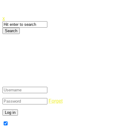
Canyoupwn.me ~
Create an account
x
Login
Forget
Remember Me