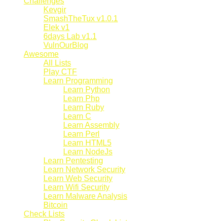
Challenges
Kevgir
SmashTheTux v1.0.1
Elek v1
6days Lab v1.1
VulnOurBlog
Awesome
All Lists
Play CTF
Learn Programming
Learn Python
Learn Php
Learn Ruby
Learn C
Learn Assembly
Learn Perl
Learn HTML5
Learn NodeJs
Learn Pentesting
Learn Network Security
Learn Web Security
Learn Wifi Security
Learn Malware Analysis
Bitcoin
Check Lists