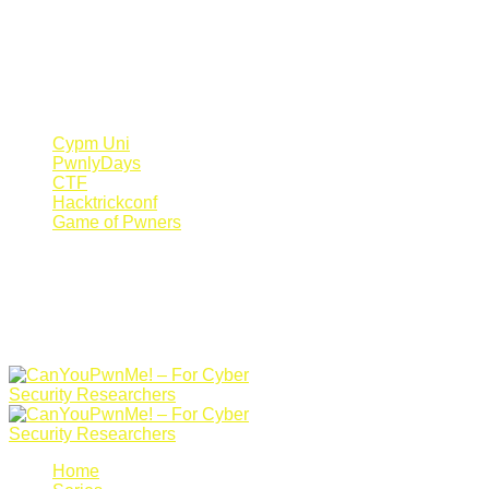
Register Now
Canyoupwn.me ~
Create an account
Cypm Uni
PwnlyDays
CTF
Hacktrickconf
Game of Pwners
Home