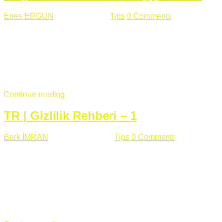
Enes ERGÜN
Eylül 13 , 2018
Tips
0 Comments
785 views
Öğrenilmesi Gereken Terimler GAP (Generic Access
Protocol) GATT (Generic Attribute Profile) UUID (Universally
Unique Identifier) (128 Bit Özel Tanımlayıcı) Giriş BLE
protocolü Bluetooth SIG tarafından geliştirimiltir. Bluetooth ile
karşılaştırıldığında(Bluetooh Classic)'e göre BLE daha az
güç ...
Continue reading
TR | Gizlilik Rehberi – 1
Berk İMRAN
Haziran 15 , 2018
Tips
0 Comments
644 views
Son zamanlarda kulağımıza çok gelir oldu bu kelime
"gizlilik". Facebook'un Cambridge Analytica vakası, Twitter'ın
iç ağdaki log sistemindenden kaynaklanan bir açıklıktan
dolayı kullanıcı parolalarının açık şekilde iletildiğini
duyurması, seçmen bilgilerinin yayılması, sürecini yakınen
takip ettiğimiz, gizliliğimizi ve özgürlüğümüzü kısıtlayan VPN,
...