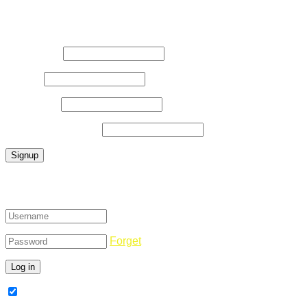
Register Now
Username
*
E-Mail
*
Password
*
Confirm Password
*
Login
Forget
Remember Me