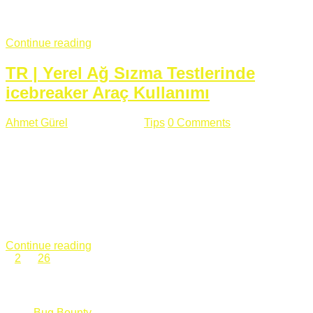
fazla subdomainin olduğu büyük sitelerde denk geldiğim
subdomain takeover, Amazon S3, Github, Google gibi ...
Continue reading
TR | Yerel Ağ Sızma Testlerinde
icebreaker Araç Kullanımı
Ahmet Gürel
Mart 28 , 2018
Tips
0 Comments
561 views
icebreaker Aracı Nedir? icebreaker
aracı https://github.com/DanMcInerney/icebreaker adresinden
ulaşabileceğiniz açık kaynak kodlu bir sızma testi aracıdır.
Yerel ağda bulunduğunuz fakat Active Directory dışında
olduğunuz zamanlar size düz metin kimlik bilgilerini iletmek
için Active Directory’ye karşı ağ saldırılarını otomatik hale
getirir. Yerel ağ testlerinde ...
Continue reading
1
2
…
26
Categories
Bug Bounty