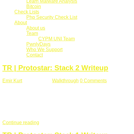
Learn Malware Analysis
Bitcoin
Check Lists
Php Security Check List
About
About us
Team
CYPM UNI Team
PwnlyDays
Who We Support
Contact
TR | Protostar: Stack 2 Writeup
Emir Kurt
Mart 6 , 2019
Walkthrough
0 Comments
529 views
Stack2.c Amaç: "you have correctly got the variable to the
right value" satırını yazdırmak. #include <stdlib.h> #include
<unistd.h> #include <stdio.h> #include <string.h> int main(int
argc, char **argv) { volatile int modified; char buffer[64]; char
*variable; variable = getenv("GREENIE"); if(variable ...
Continue reading