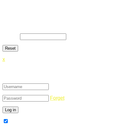
Lost Password
Lost your password? Please enter your email address. You
will receive a link and will create a new password via email.
E-Mail
*
x
Login
Forget
Remember Me
Register Now